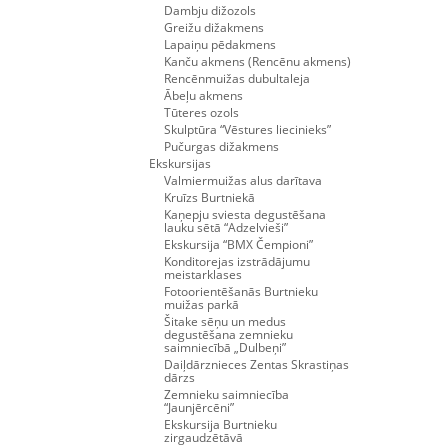
Dambju dižozols
Greižu dižakmens
Lapaiņu pēdakmens
Kanču akmens (Rencēnu akmens)
Rencēnmuižas dubultaleja
Ābeļu akmens
Tūteres ozols
Skulptūra “Vēstures liecinieks”
Pučurgas dižakmens
Ekskursijas
Valmiermuižas alus darītava
Kruīzs Burtniekā
Kaņepju sviesta degustēšana
lauku sētā “Adzelvieši”
Ekskursija “BMX Čempioni”
Konditorejas izstrādājumu
meistarklases
Fotoorientēšanās Burtnieku
muižas parkā
Šitake sēņu un medus
degustēšana zemnieku
saimniecībā „Dulbeņi”
Daiļdārznieces Zentas Skrastiņas
dārzs
Zemnieku saimniecība
“Jaunjērcēni”
Ekskursija Burtnieku
zirgaudzētāvā