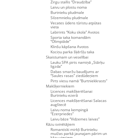
Zirgu stallis “Draudzība”
Laivu un plostu noma
Burtnieku pludmale
Silzemnieku pludmale
Vecates ūdens tūristu atpūtas
vieta
Labirints “Koku skola” Avotos
Sporta taka komandām
“Olimpiāde”
Klinšu kāpšana Avotos
Kociņu parka šķēršļu taka
Skaistumam un veselībai
Lauku SPA pirts namiņā „Stārķu
ligzda”
Dabas smaržu baudījums ar
“Saules rasas” ziedūdeņiem
Pirts viesu namā “Burtniekkrasts”
Makšķerniekiem
Licences makšķerēšanai
Burtnieku ezerā
Licences makšķerēšanai Salacas
augštecē
Laivu noma kempingā
“Ezerpriedes”
Laivu bāze “Vidzemes laivas”
Kāzu svinētājiem
Romantiski mirkļi Burtnieku
muižas parkā jaunajam pārim un
kāzu viesiem