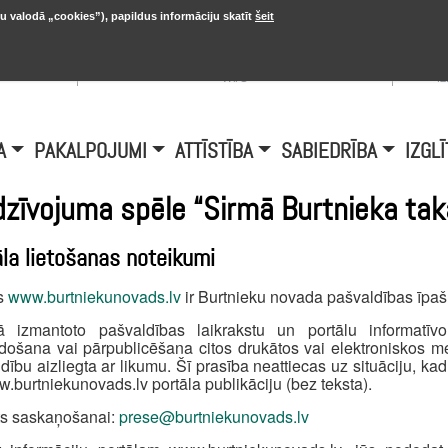
u valodā „cookies”), papildus informāciju skatīt
šeit
, 20.
A
Šobrīd Burtniekos:
+6.1℃, D vējš 6.5
is
m/s
i
A
PAKALPOJUMI
ATTĪSTĪBA
SABIEDRĪBA
IZGLĪ
dzīvojuma spēle “Sirmā Burtnieka tak
āla lietošanas noteikumi
ls
www.burtniekunovads.lv
ir Burtnieku novada pašvaldības īpa
lā izmantoto pašvaldības laikrakstu un portālu informatīv
došana vai pārpublicēšana citos drukātos vai elektroniskos 
dību aizliegta ar likumu. Šī prasība neattiecas uz situāciju, kad 
.burtniekunovads.lv portāla publikāciju (bez teksta).
ts saskaņošanai:
prese@burtniekunovads.lv