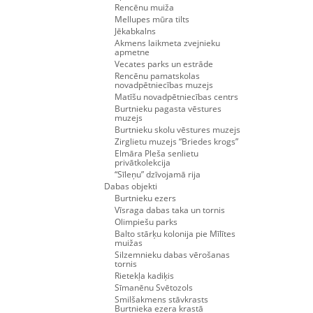
Rencēnu muiža
Mellupes mūra tilts
Jēkabkalns
Akmens laikmeta zvejnieku
apmetne
Vecates parks un estrāde
Rencēnu pamatskolas
novadpētniecības muzejs
Matīšu novadpētniecības centrs
Burtnieku pagasta vēstures
muzejs
Burtnieku skolu vēstures muzejs
Zirglietu muzejs “Briedes krogs”
Elmāra Pleša senlietu
privātkolekcija
“Sīleņu” dzīvojamā rija
Dabas objekti
Burtnieku ezers
Vīsraga dabas taka un tornis
Olimpiešu parks
Balto stārķu kolonija pie Mīlītes
muižas
Silzemnieku dabas vērošanas
tornis
Rietekļa kadiķis
Sīmanēnu Svētozols
Smilšakmens stāvkrasts
Burtnieka ezera krastā