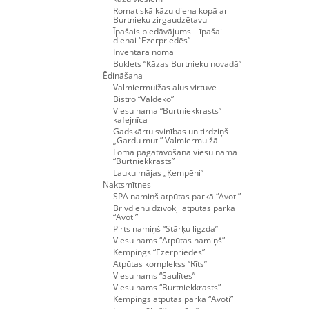
Romatiskā kāzu diena kopā ar
Burtnieku zirgaudzētavu
Īpašais piedāvājums – īpašai
dienai “Ezerpriedēs”
Inventāra noma
Buklets “Kāzas Burtnieku novadā”
Ēdināšana
Valmiermuižas alus virtuve
Bistro “Valdeko”
Viesu nama “Burtniekkrasts”
kafejnīca
Gadskārtu svinības un tirdziņš
„Gardu muti” Valmiermuižā
Loma pagatavošana viesu namā
“Burtniekkrasts”
Lauku mājas „Ķempēni”
Naktsmītnes
SPA namiņš atpūtas parkā “Avoti”
Brīvdienu dzīvokļi atpūtas parkā
“Avoti”
Pirts namiņš “Stārķu ligzda”
Viesu nams “Atpūtas namiņš”
Kempings “Ezerpriedes”
Atpūtas komplekss “Rīts”
Viesu nams “Saulītes”
Viesu nams “Burtniekkrasts”
Kempings atpūtas parkā “Avoti”