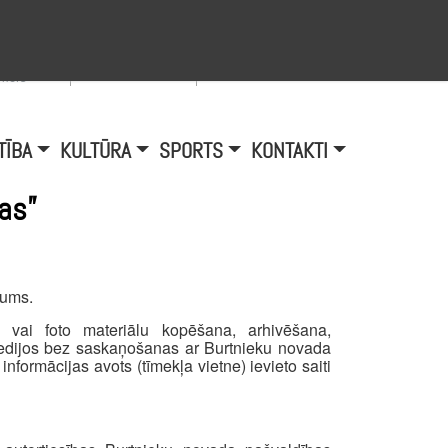
Viegli lasīt
A
burtu
zmērs
TĪBA
KULTŪRA
SPORTS
KONTAKTI
as”
šums.
o vai foto materiālu kopēšana, arhivēšana,
medijos bez saskaņošanas ar Burtnieku novada
informācijas avots (tīmekļa vietne) ievieto saiti