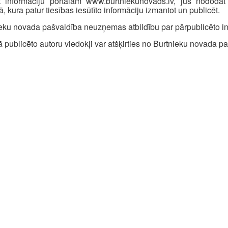
ot informāciju portālam www.burtniekunovads.lv, jūs nododat
ā, kura patur tiesības iesūtīto informāciju izmantot un publicēt.
eku novada pašvaldība neuzņemas atbildību par pārpublicēto in
ā publicēto autoru viedokļi var atšķirties no Burtnieku novada p