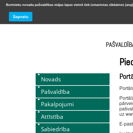
Burtnieku novada pašvaldības mājas lapas vietnē tiek izmantotas sīkdatnes (angļ
BURTNIEKU NOVADS
Trešdiena
Sapratu
oktobr
PAŠVALDĪB
Pie
Port
Novads
Portā
Pašvaldība
Portā
pārvei
Pakalpojumi
pašval
uz www
Attīstība
E-pas
Sabiedrība