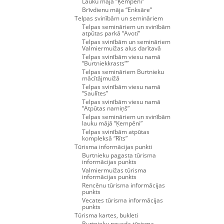
Lauku māja “Ķempēni”
Brīvdienu māja “Enksāre”
Telpas svinībām un semināriem
Telpas semināriem un svinībām
atpūtas parkā “Avoti”
Telpas svinībām un semināriem
Valmiermuižas alus darītavā
Telpas svinībām viesu namā
“Burtniekkrasts””
Telpas semināriem Burtnieku
mācītājmuižā
Telpas svinībām viesu namā
“Saulītes”
Telpas svinībām viesu namā
“Atpūtas namiņš”
Telpas semināriem un svinībām
lauku mājā “Ķempēni”
Telpas svinībām atpūtas
kompleksā “Rīts”
Tūrisma informācijas punkti
Burtnieku pagasta tūrisma
informācijas punkts
Valmiermuižas tūrisma
informācijas punkts
Rencēnu tūrisma informācijas
punkts
Vecates tūrisma informācijas
punkts
Tūrisma kartes, bukleti
Burtnieku novada tūrisma