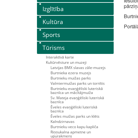
Iesūt
pārziņ
Izglītība
Burtni
Kultūra
Portāl
Sports
Tūrisms
Interaktīvā karte
Kultūrvēsture un muzeji
Latvijas BMX slavas zāle-muzejs
Burtnieka ezera muzejs
Burtnieku muižas parks
Valmiermuižas parks un tornītis
Burtnieku evaņģēliski luteriskā
baznīca un mācītājmuiža
Sv. Mateja evaņģēliski luteriskā
baznīca
Ēveles evaņģēliski luteriskā
baznīca
Ēveles muižas parks un klēts
Kalndzirnavas
Burtnieku veco kapu kapliča
Riņņukalna apmetne un
upurakmens