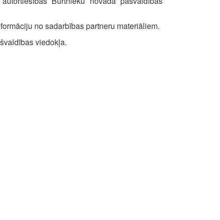
 autortiesības Burtnieku novada pašvaldības
formāciju no sadarbības partneru materiāliem.
ašvaldības viedokļa.