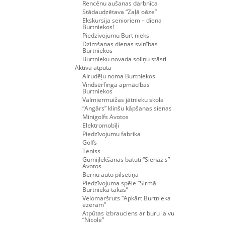
Rencēnu aušanas darbnīca
Stādaudzētava “Zaļā oāze”
Ekskursija senioriem – diena
Burtniekos!
Piedzīvojumu Burt nieks
Dzimšanas dienas svinības
Burtniekos
Burtnieku novada soliņu stāsti
Aktīvā atpūta
Airudēļu noma Burtniekos
Vindsērfinga apmācības
Burtniekos
Valmiermuižas jātnieku skola
“Angārs” klinšu kāpšanas sienas
Minigolfs Avotos
Elektromobīļi
Piedzīvojumu fabrika
Golfs
Teniss
Gumijlekšanas batuti “Sienāzis”
Avotos
Bērnu auto pilsētiņa
Piedzīvojuma spēle “Sirmā
Burtnieka takas”
Velomaršruts “Apkārt Burtnieka
ezeram”
Atpūtas izbrauciens ar buru laivu
“Nicole”