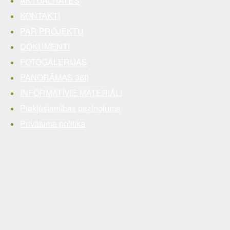
AKTUALITĀTES
KONTAKTI
PAR PROJEKTU
DOKUMENTI
FOTOGALERIJAS
PANORĀMAS 360
INFORMATĪVIE MATERIĀLI
Piekļūstamības paziņojums
Privātuma politika