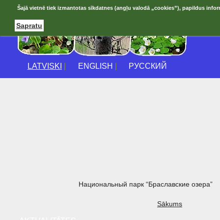
Šajā vietnē tiek izmantotas sīkdatnes (angļu valodā „cookies”), papildus infor
Sapratu
LATVISKI
|
ENGLISH
|
РУССКИЙ
Национальный парк “Браславские озера”
Sākums