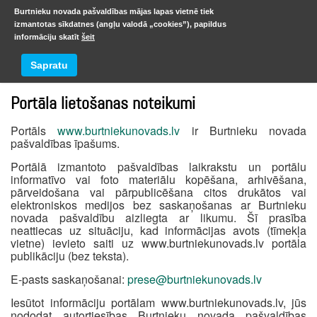
Burtnieku novada pašvaldības mājas lapas vietnē tiek
izmantotas sīkdatnes (angļu valodā „cookies”), papildus
informāciju skatīt
šeit
Izsoles
Sapratu
Portāla lietošanas noteikumi
Portāls
www.burtniekunovads.lv
ir Burtnieku novada
pašvaldības īpašums.
Portālā izmantoto pašvaldības laikrakstu un portālu
informatīvo vai foto materiālu kopēšana, arhivēšana,
pārveidošana vai pārpublicēšana citos drukātos vai
elektroniskos medijos bez saskaņošanas ar Burtnieku
novada pašvaldību aizliegta ar likumu. Šī prasība
neattiecas uz situāciju, kad informācijas avots (tīmekļa
vietne) ievieto saiti uz www.burtniekunovads.lv portāla
publikāciju (bez teksta).
E-pasts saskaņošanai:
prese@burtniekunovads.lv
Iesūtot informāciju portālam www.burtniekunovads.lv, jūs
nododat autortiesības Burtnieku novada pašvaldības