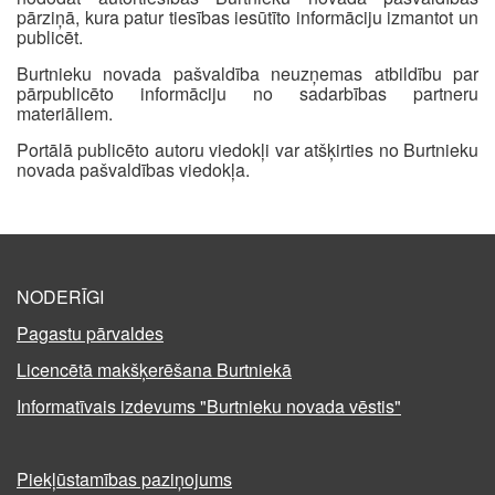
pārziņā, kura patur tiesības iesūtīto informāciju izmantot un
publicēt.
Burtnieku novada pašvaldība neuzņemas atbildību par
pārpublicēto informāciju no sadarbības partneru
materiāliem.
Portālā publicēto autoru viedokļi var atšķirties no Burtnieku
novada pašvaldības viedokļa.
NODERĪGI
Pagastu pārvaldes
Licencētā makšķerēšana Burtniekā
Informatīvais izdevums "Burtnieku novada vēstis"
Piekļūstamības paziņojums