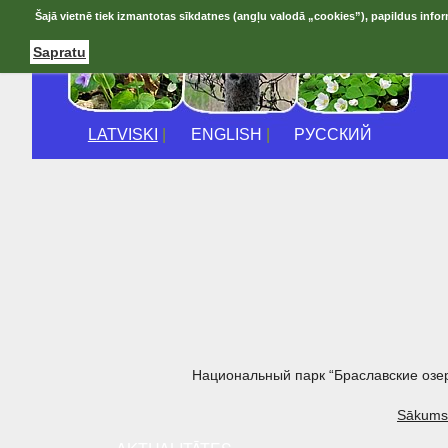
Šajā vietnē tiek izmantotas sīkdatnes (angļu valodā „cookies”), papildus infor
Sapratu
LATVISKI
|
ENGLISH
|
РУССКИЙ
Национальный парк “Браславские озе
Sākums