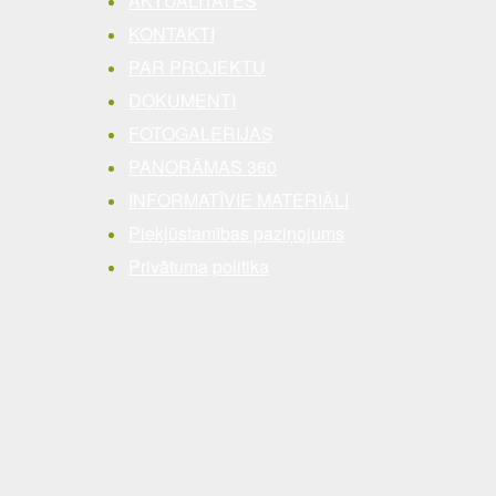
AKTUALITĀTES
KONTAKTI
PAR PROJEKTU
DOKUMENTI
FOTOGALERIJAS
PANORĀMAS 360
INFORMATĪVIE MATERIĀLI
Piekļūstamības paziņojums
Privātuma politika