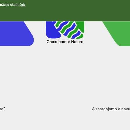
māciju skatīt
šeit
ра”
Aizsargājamo ainavu