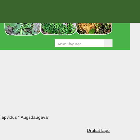
 apvidus “ Augšdaugava”
Drukāt lapu