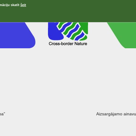
māciju skatīt
šeit
ра”
Aizsargājamo ainavu