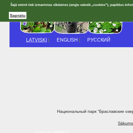
Šajā vietnē tiek izmantotas sīkdatnes (angļu valodā „cookies”), papildus infor
Sapratu
LATVISKI
|
ENGLISH
|
РУССКИЙ
Национальный парк “Браславские озе
Sākums