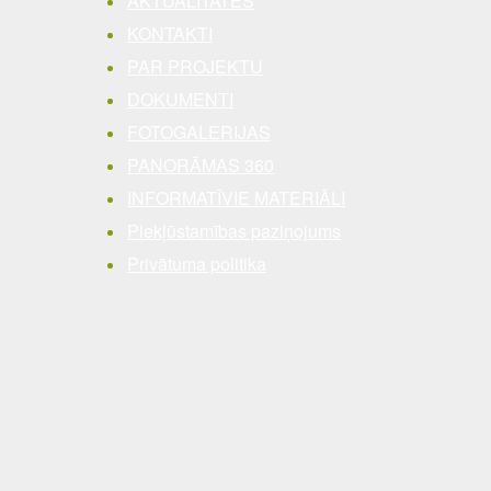
AKTUALITĀTES
KONTAKTI
PAR PROJEKTU
DOKUMENTI
FOTOGALERIJAS
PANORĀMAS 360
INFORMATĪVIE MATERIĀLI
Piekļūstamības paziņojums
Privātuma politika