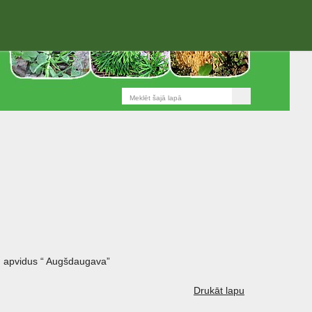
 apvidus “ Augšdaugava”
Drukāt lapu