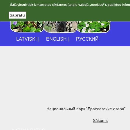
Šajā vietnē tiek izmantotas sīkdatnes (angļu valodā „cookies”), papildus infor
Sapratu
LATVISKI
|
ENGLISH
|
РУССКИЙ
Национальный парк “Браславские озера”
Sākums