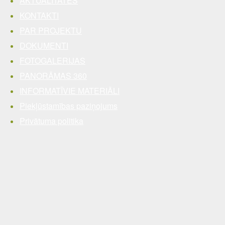
AKTUALITĀTES
KONTAKTI
PAR PROJEKTU
DOKUMENTI
FOTOGALERIJAS
PANORĀMAS 360
INFORMATĪVIE MATERIĀLI
Piekļūstamības paziņojums
Privātuma politika