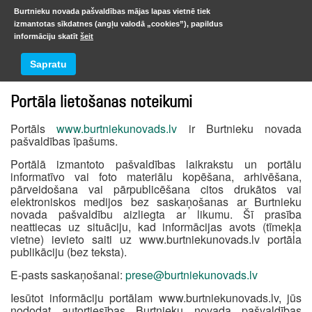
Burtnieku novada pašvaldības mājas lapas vietnē tiek
izmantotas sīkdatnes (angļu valodā „cookies”), papildus
informāciju skatīt
šeit
Brīvprātīgā darba organizācija
Sapratu
Portāla lietošanas noteikumi
Portāls
www.burtniekunovads.lv
ir Burtnieku novada
pašvaldības īpašums.
Portālā izmantoto pašvaldības laikrakstu un portālu
informatīvo vai foto materiālu kopēšana, arhivēšana,
pārveidošana vai pārpublicēšana citos drukātos vai
elektroniskos medijos bez saskaņošanas ar Burtnieku
novada pašvaldību aizliegta ar likumu. Šī prasība
neattiecas uz situāciju, kad informācijas avots (tīmekļa
vietne) ievieto saiti uz www.burtniekunovads.lv portāla
publikāciju (bez teksta).
E-pasts saskaņošanai:
prese@burtniekunovads.lv
Iesūtot informāciju portālam www.burtniekunovads.lv, jūs
nododat autortiesības Burtnieku novada pašvaldības