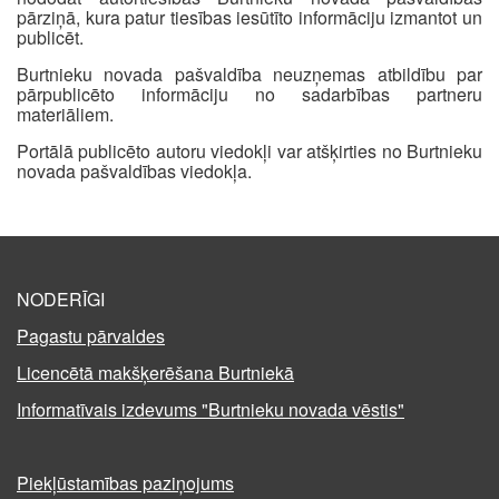
pārziņā, kura patur tiesības iesūtīto informāciju izmantot un
publicēt.
Burtnieku novada pašvaldība neuzņemas atbildību par
pārpublicēto informāciju no sadarbības partneru
materiāliem.
Portālā publicēto autoru viedokļi var atšķirties no Burtnieku
novada pašvaldības viedokļa.
NODERĪGI
Pagastu pārvaldes
Licencētā makšķerēšana Burtniekā
Informatīvais izdevums "Burtnieku novada vēstis"
Piekļūstamības paziņojums