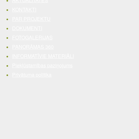
AKTUALITĀTES
KONTAKTI
PAR PROJEKTU
DOKUMENTI
FOTOGALERIJAS
PANORĀMAS 360
INFORMATĪVIE MATERIĀLI
Piekļūstamības paziņojums
Privātuma politika