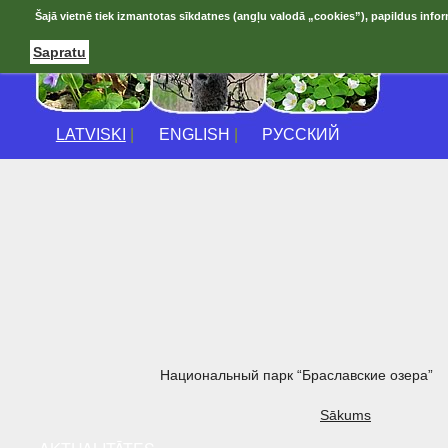
Šajā vietnē tiek izmantotas sīkdatnes (angļu valodā „cookies”), papildus infor
Sapratu
LATVISKI
|
ENGLISH
|
РУССКИЙ
Национальный парк “Браславские озера”
Sākums