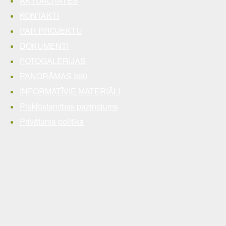
AKTUALITĀTES
KONTAKTI
PAR PROJEKTU
DOKUMENTI
FOTOGALERIJAS
PANORĀMAS 360
INFORMATĪVIE MATERIĀLI
Piekļūstamības paziņojums
Privātuma politika