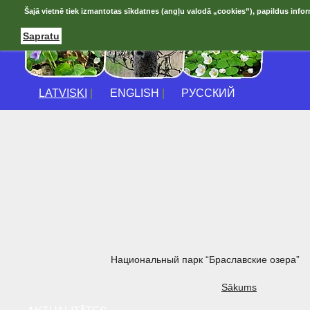
Šajā vietnē tiek izmantotas sīkdatnes (angļu valodā „cookies”), papildus infor
Sapratu
LATVISKI
|
ENGLISH
|
РУССКИЙ
Национальный парк “Браславские озера”
Sākums