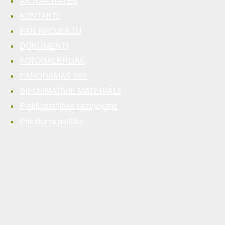
AKTUALITĀTES
KONTAKTI
PAR PROJEKTU
DOKUMENTI
FOTOGALERIJAS
PANORĀMAS 360
INFORMATĪVIE MATERIĀLI
Piekļūstamības paziņojums
Privātuma politika