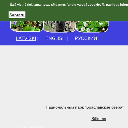
Šajā vietnē tiek izmantotas sīkdatnes (angļu valodā „cookies”), papildus infor
Sapratu
LATVISKI
|
ENGLISH
|
РУССКИЙ
Национальный парк “Браславские озера”
Sākums