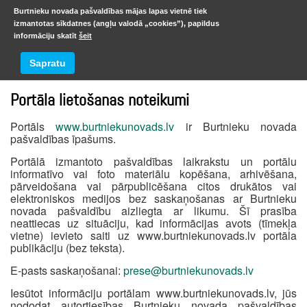
Burtnieku novada pašvaldības mājas lapas vietnē tiek
izmantotas sīkdatnes (angļu valodā „cookies”), papildus
informāciju skatīt
šeit
Monitorings
Sapratu
Portāla lietošanas noteikumi
Portāls
www.burtniekunovads.lv
ir Burtnieku novada
pašvaldības īpašums.
Portālā izmantoto pašvaldības laikrakstu un portālu
informatīvo vai foto materiālu kopēšana, arhivēšana,
pārveidošana vai pārpublicēšana citos drukātos vai
elektroniskos medijos bez saskaņošanas ar Burtnieku
novada pašvaldību aizliegta ar likumu. Šī prasība
neattiecas uz situāciju, kad informācijas avots (tīmekļa
vietne) ievieto saiti uz www.burtniekunovads.lv portāla
publikāciju (bez teksta).
E-pasts saskaņošanai:
prese@burtniekunovads.lv
Iesūtot informāciju portālam www.burtniekunovads.lv, jūs
nododat autortiesības Burtnieku novada pašvaldības