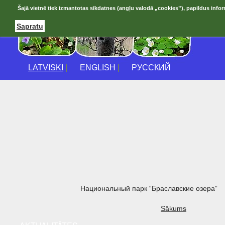
Šajā vietnē tiek izmantotas sīkdatnes (angļu valodā „cookies”), papildus infor
Sapratu
LATVISKI
|
ENGLISH
|
РУССКИЙ
Национальный парк “Браславские озера”
Sākums