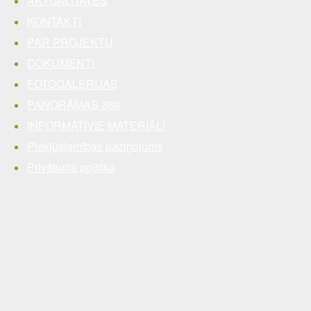
AKTUALITĀTES
KONTAKTI
PAR PROJEKTU
DOKUMENTI
FOTOGALERIJAS
PANORĀMAS 360
INFORMATĪVIE MATERIĀLI
Piekļūstamības paziņojums
Privātuma politika