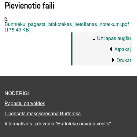
Pievienotie faili
Burtnieku_pagasta_bibliotēkas_lietošanas_noteikumi.pdf
(175.43 KB)
Uz lapas augšu
Atpakaļ
Drukāt
NODERĪGI
Pagastu pārvaldes
Licencētā makšķerēšana Burtniekā
Informatīvais izdevums "Burtnieku novada vēstis"