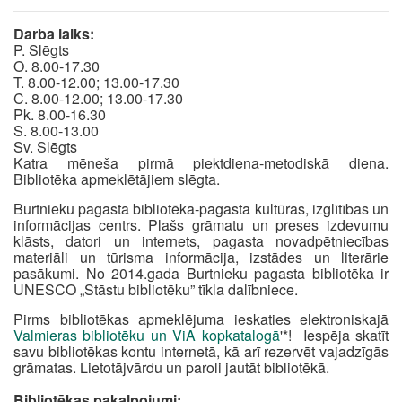
Darba laiks:
P. Slēgts
O. 8.00-17.30
T. 8.00-12.00; 13.00-17.30
C. 8.00-12.00; 13.00-17.30
Pk. 8.00-16.30
S. 8.00-13.00
Sv. Slēgts
Katra mēneša pirmā piektdiena-metodiskā diena.
Bibliotēka apmeklētājiem slēgta.
Burtnieku pagasta bibliotēka-pagasta kultūras, izglītības un
informācijas centrs. Plašs grāmatu un preses izdevumu
klāsts, datori un internets, pagasta novadpētniecības
materiāli un tūrisma informācija, izstādes un literārie
pasākumi. No 2014.gada Burtnieku pagasta bibliotēka ir
UNESCO „Stāstu bibliotēku” tīkla dalībniece.
Pirms bibliotēkas apmeklējuma ieskaties elektroniskajā
Valmieras bibliotēku un ViA kopkatalogā
'*! Iespēja skatīt
savu bibliotēkas kontu internetā, kā arī rezervēt vajadzīgās
grāmatas. Lietotājvārdu un paroli jautāt bibliotēkā.
Bibliotēkas pakalpojumi: