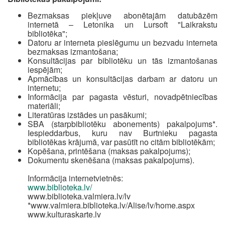
Bezmaksas piekļuve abonētajām datubāzēm
internetā – Letonika un Lursoft "Laikrakstu
bibliotēka";
Datoru ar interneta pieslēgumu un bezvadu interneta
bezmaksas izmantošana;
Konsultācijas par bibliotēku un tās izmantošanas
iespējām;
Apmācības un konsultācijas darbam ar datoru un
internetu;
Informācija par pagasta vēsturi, novadpētniecības
materiāli;
Literatūras izstādes un pasākumi;
SBA (starpbibliotēku abonements) pakalpojums*.
Iespieddarbus, kuru nav Burtnieku pagasta
bibliotēkas krājumā, var pasūtīt no citām bibliotēkām;
Kopēšana, printēšana (maksas pakalpojums);
Dokumentu skenēšana (maksas pakalpojums).
Informācija internetvietnēs:
www.biblioteka.lv/
www.biblioteka.valmiera.lv/lv
*www.valmiera.biblioteka.lv/Alise/lv/home.aspx
www.kulturaskarte.lv