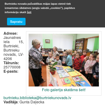
Burtnieku novada pašvaldības mājas lapas vietnē tiek
izmantotas sīkdatnes (angļu valodā „cookies”), papildus
informāciju skatīt
šeit
Burtnieku pagasta bibliotēka
Sapratu
Adrese:
Jaunatnes
iela 15,
Burtnieki,
Burtnieku
novads, LV-
4206
Tālrunis:
25770008
E-pasts:
Foto galerija skatāma šeit!
burtnieku.biblioteka@burtniekunovads.lv
Vadītāja
: Gunta Daļecka