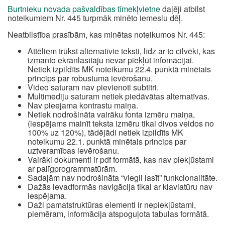
Burtnieku novada pašvaldības tīmekļvietne
daļēji atbilst
noteikumiem Nr. 445 turpmāk minēto iemeslu dēļ.
Neatbilstība prasībām, kas minētas noteikumos Nr. 445:
Attēliem trūkst alternatīvie teksti, līdz ar to cilvēki, kas
izmanto ekrānlasītāju nevar piekļūt infomācijai.
Netiek izpildīts MK noteikumu 22.4. punktā minētais
princips par robustuma ievērošanu.
Video saturam nav pievienoti subtitri.
Multimediju saturam netiek piedāvātas alternatīvas.
Nav pieejama kontrastu maiņa.
Netiek nodrošināta vairāku fonta izmēru maiņa,
(iespējams mainīt teksta izmēru tikai divos veidos no
100% uz 120%), tādējādi netiek izpildīts MK
noteikumu 22.1. punktā minētais princips par
uztveramības ievērošanu.
Vairāki dokumenti ir pdf formātā, kas nav piekļūstami
ar palīgprogrammatūrām.
Sadaļām nav nodrošināta “viegli lasīt” funkcionalitāte.
Dažās ievadformās navigācija tikai ar klaviatūru nav
iespējama.
Daži pamatstruktūras elementi ir nepiekļūstami,
piemēram, informācija atspoguļota tabulas formātā.