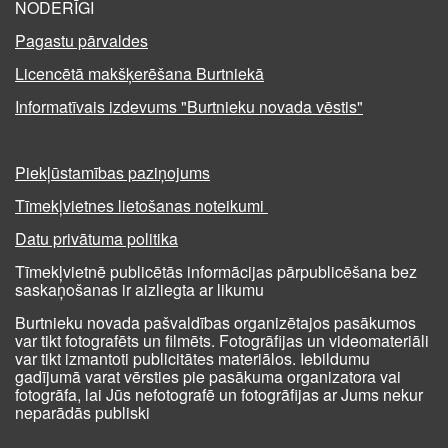
NODERĪGI
Pagastu pārvaldes
Licencētā makšķerēšana Burtniekā
Informatīvais izdevums "Burtnieku novada vēstis"
Piekļūstamības paziņojums
Tīmekļvietnes lietošanas noteikumi
Datu privātuma politika
Tīmekļvietnē publicētās informācijas pārpublicēšana bez
saskaņošanas ir aizliegta ar likumu
Burtnieku novada pašvaldības organizētajos pasākumos
var tikt fotografēts un filmēts. Fotogrāfijas un videomateriāli
var tikt izmantoti publicitātes materiālos. Iebildumu
gadījumā varat vērsties pie pasākuma organizatora vai
fotogrāfa, lai Jūs nefotografē un fotogrāfijas ar Jums nekur
neparādās publiski