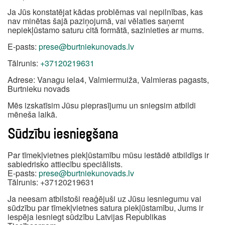
Ja Jūs konstatējat kādas problēmas vai nepilnības, kas
nav minētas šajā paziņojumā, vai vēlaties saņemt
nepiekļūstamo saturu citā formātā, sazinieties ar mums.
E-pasts:
prese@burtniekunovads.lv
Tālrunis:
+37120219631
Adrese: Vanagu iela4, Valmiermuiža, Valmieras pagasts,
Burtnieku novads
Mēs izskatīsim Jūsu pieprasījumu un sniegsim atbildi
mēneša laikā.
Sūdzību iesniegšana
Par tīmekļvietnes piekļūstamību mūsu iestādē atbildīgs ir
sabiedrisko attiecību speciālists.
E-pasts:
prese@burtniekunovads.lv
Tālrunis: +37120219631
Ja neesam atbilstoši reaģējuši uz Jūsu iesniegumu vai
sūdzību par tīmekļvietnes satura piekļūstamību, Jums ir
iespēja iesniegt sūdzību Latvijas Republikas