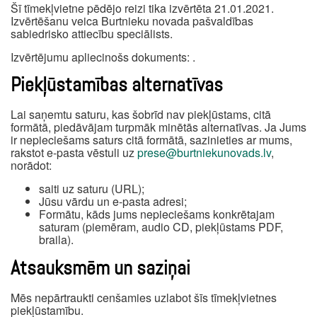
Šī tīmekļvietne pēdējo reizi tika izvērtēta 21.01.2021.
Izvērtēšanu veica Burtnieku novada pašvaldības
sabiedrisko attiecību speciālists.
Izvērtējumu apliecinošs dokuments: .
Piekļūstamības alternatīvas
Lai saņemtu saturu, kas šobrīd nav piekļūstams, citā
formātā, piedāvājam turpmāk minētās alternatīvas. Ja Jums
ir nepieciešams saturs citā formātā, sazinieties ar mums,
rakstot e-pasta vēstuli uz
prese@burtniekunovads.lv
,
norādot:
saiti uz saturu (URL);
Jūsu vārdu un e-pasta adresi;
Formātu, kāds jums nepieciešams konkrētajam
saturam (piemēram, audio CD, piekļūstams PDF,
braila).
Atsauksmēm un saziņai
Mēs nepārtraukti cenšamies uzlabot šīs tīmekļvietnes
piekļūstamību.