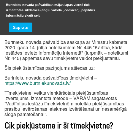
Burtnieku novada pašvaldības mājas lapas vietnē tiek
izmantotas sīkdatnes (angļu valodā „cookies”), papildus
informāciju skatīt
šeit
Piekļūstamības paziņojums
Sapratu
Burtnieku novada pašvaldība saskaņā ar Ministru kabineta
2020. gada 14. jūlija noteikumiem Nr. 445 "Kārtība, kādā
iestādes ievieto informāciju internetā" (turpmāk – noteikumi
Nr. 445) apņemas savu tīmekļvietni veidot piekļūstamu.
Šis piekļūstamības paziņojums attiecas uz:
Burtnieku novada pašvaldības tīmekļvietni –
https://www.burtniekunovads.lv/
Tīmekļvietnei veikts vienkāršotais piekļūstamības
izvērtējums. Izmantotā metode – VARAM sagatavotās
“Vadlīnijas iestāžu tīmekļvietnēm noteikto piekļūstamības
prasību ievērošanas ietekmes izvērtēšanai un nesamērīgā
sloga pamatošanai”.
Cik piekļūstama ir šī tīmekļvietne?