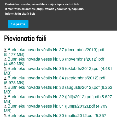
Burtnieku novada pašvaldības mājas lapas vietnē tiek
izmantotas sīkdatnes (angļu valodā „cookies”), papildus
informāciju skatīt
šeit
2012
Sapratu
Pievienotie faili
Burtnieku novada vēstis Nr. 37 (decembris/2013).pdf
(5.177 MB)
Burtnieku novada vēstis Nr. 36 (novembris/2012).pdf
(4.452 MB)
Burtnieku novada vēstis Nr. 35 (oktobris/2012).pdf (4.481
MB)
Burtnieku novada vēstis Nr. 34 (septembris/2012).pdf
(5.978 MB)
Burtnieku novada vēstis Nr. 33 (augusts/2012).pdf (6.252
MB)
Burtnieku novada vēstis Nr. 32 (jūlijs2012).pdf.pdf (5.827
MB)
Burtnieku novada vēstis Nr. 31 (jūnijs/2012).pdf (4.709
MB)
Burtnieku novada vēstis Nr. 30 (maijs/2012.pdf (5.357