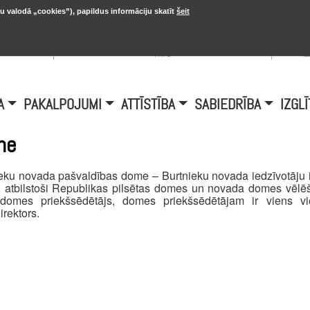
u valodā „cookies”), papildus informāciju skatīt
šeit
, 20.
A
Šobrīd Burtniekos:
+6.1℃, D vējš 6.5
is
m/s
i
A
PAKALPOJUMI
ATTĪSTĪBA
SABIEDRĪBA
IZGLĪ
me
eku novada pašvaldības dome – Burtnieku novada iedzīvotāju ie
 atbilstoši Republikas pilsētas domes un novada domes vēlē
domes priekšsēdētājs, domes priekšsēdētājam ir viens vi
irektors.