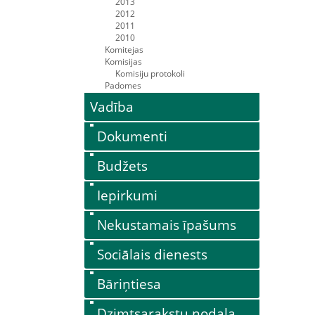
2013
2012
2011
2010
Komitejas
Komisijas
Komisiju protokoli
Padomes
Vadība
Dokumenti
Budžets
Iepirkumi
Nekustamais īpašums
Sociālais dienests
Bāriņtiesa
Dzimtsarakstu nodaļa