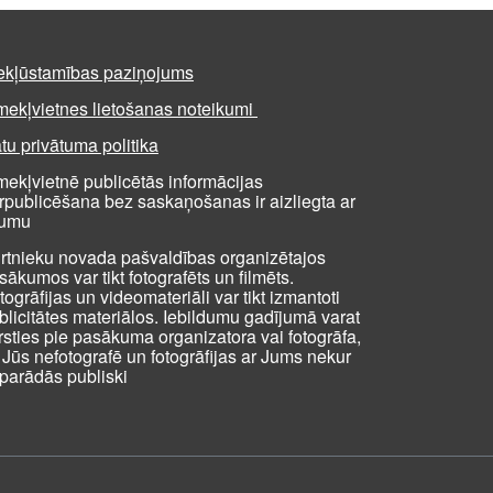
ekļūstamības paziņojums
mekļvietnes lietošanas noteikumi
tu privātuma politika
mekļvietnē publicētās informācijas
rpublicēšana bez saskaņošanas ir aizliegta ar
kumu
rtnieku novada pašvaldības organizētajos
sākumos var tikt fotografēts un filmēts.
togrāfijas un videomateriāli var tikt izmantoti
blicitātes materiālos. Iebildumu gadījumā varat
rsties pie pasākuma organizatora vai fotogrāfa,
i Jūs nefotografē un fotogrāfijas ar Jums nekur
parādās publiski