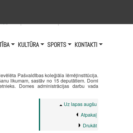
Viegli lasīt
A
burtu
zmērs
TĪBA
KULTŪRA
SPORTS
KONTAKTI
vēlēta Pašvaldības koleģiāla lēmējinstitūcija.
šanu likumam, sastāv no 15 deputātiem. Domi
etnieks. Domes administrācijas darbu vada
Uz lapas augšu
Atpakaļ
Drukāt