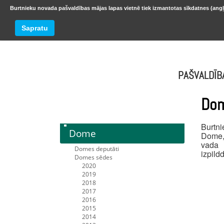
Burtnieku novada pašvaldības mājas lapas vietnē tiek izmantotas sīkdatnes (angļ
BURTNIEKU NOVADS
Trešdiena
Sapratu
oktobr
PAŠVALDĪB
Do
Burtni
Dome
Dome,
vada 
Domes deputāti
izpildd
Domes sēdes
2020
2019
2018
2017
2016
2015
2014