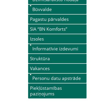
Būvvalde
Pagastu pārvaldes
SIA “BN Komforts”
Izsoles
Informatīvie izdevumi
Struktūra
Vakances
Personu datu apstrāde
Piekļūstamības
paziņojums