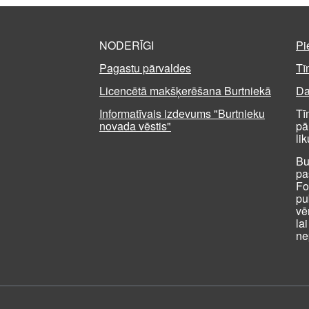
NODERĪGI
Pi
Pagastu pārvaldes
Tī
Licencētā makšķerēšana Burtniekā
Da
Informatīvais izdevums "Burtnieku
Tī
novada vēstis"
pā
li
Bu
pa
Fo
pu
vē
la
ne