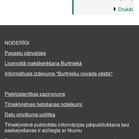
Drukāt
NODERĪGI
Pagastu pārvaldes
Licencētā makšķerēšana Burtniekā
Informatīvais izdevums "Burtnieku novada vēstis"
Piekļūstamības paziņojums
Tīmekļvietnes lietošanas noteikumi
Datu privātuma politika
Tīmekļvietnē publicētās informācijas pārpublicēšana bez
saskaņošanas ir aizliegta ar likumu