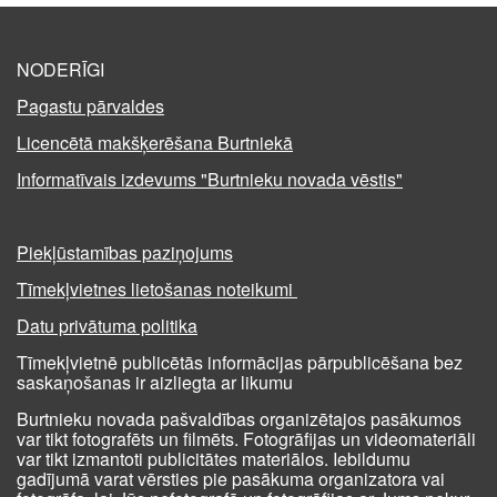
NODERĪGI
Pagastu pārvaldes
Licencētā makšķerēšana Burtniekā
Informatīvais izdevums "Burtnieku novada vēstis"
Piekļūstamības paziņojums
Tīmekļvietnes lietošanas noteikumi
Datu privātuma politika
Tīmekļvietnē publicētās informācijas pārpublicēšana bez
saskaņošanas ir aizliegta ar likumu
Burtnieku novada pašvaldības organizētajos pasākumos
var tikt fotografēts un filmēts. Fotogrāfijas un videomateriāli
var tikt izmantoti publicitātes materiālos. Iebildumu
gadījumā varat vērsties pie pasākuma organizatora vai