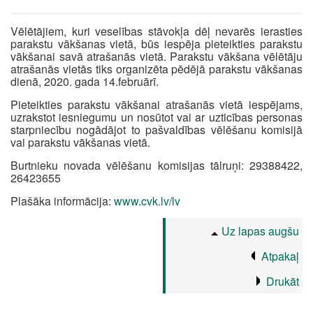
Vēlētājiem, kuri veselības stāvokļa dēļ nevarēs ierasties
parakstu vākšanas vietā, būs iespēja pieteikties parakstu
vākšanai savā atrašanās vietā. Parakstu vākšana vēlētāju
atrašanās vietās tiks organizēta pēdējā parakstu vākšanas
dienā, 2020. gada 14.februārī.
Pieteikties parakstu vākšanai atrašanās vietā iespējams,
uzrakstot iesniegumu un nosūtot vai ar uzticības personas
starpniecību nogādājot to pašvaldības vēlēšanu komisijā
vai parakstu vākšanas vietā.
Burtnieku novada vēlēšanu komisijas tālruņi: 29388422,
26423655
Plašāka informācija:
www.cvk.lv/lv
Uz lapas augšu
Atpakaļ
Drukāt