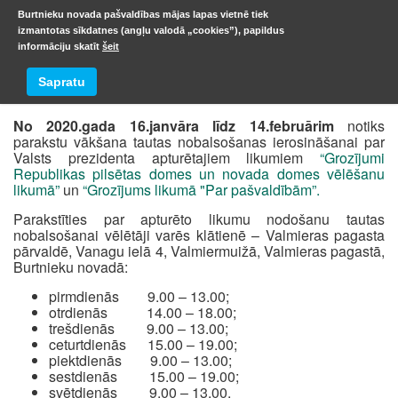
Burtnieku novada pašvaldības mājas lapas vietnē tiek
izmantotas sīkdatnes (angļu valodā „cookies”), papildus
informāciju skatīt
šeit
Parakstu vākšana
Sapratu
No 2020.gada 16.janvāra līdz 14.februārim
notiks
parakstu vākšana tautas nobalsošanas ierosināšanai par
Valsts prezidenta apturētajiem likumiem
“Grozījumi
Republikas pilsētas domes un novada domes vēlēšanu
likumā”
un
“Grozījums likumā "Par pašvaldībām”.
Parakstīties par apturēto likumu nodošanu tautas
nobalsošanai vēlētāji varēs klātienē – Valmieras pagasta
pārvaldē, Vanagu ielā 4, Valmiermuižā, Valmieras pagastā,
Burtnieku novadā:
pirmdienās 9.00 – 13.00;
otrdienās 14.00 – 18.00;
trešdienās 9.00 – 13.00;
ceturtdienās 15.00 – 19.00;
piektdienās 9.00 – 13.00;
sestdienās 15.00 – 19.00;
svētdienās 9.00 – 13.00.