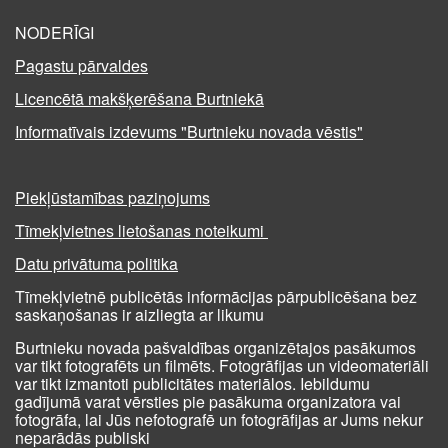
NODERĪGI
Pagastu pārvaldes
Licencētā makšķerēšana Burtniekā
Informatīvais izdevums "Burtnieku novada vēstis"
Piekļūstamības paziņojums
Tīmekļvietnes lietošanas noteikumi
Datu privātuma politika
Tīmekļvietnē publicētās informācijas pārpublicēšana bez
saskaņošanas ir aizliegta ar likumu
Burtnieku novada pašvaldības organizētajos pasākumos
var tikt fotografēts un filmēts. Fotogrāfijas un videomateriāli
var tikt izmantoti publicitātes materiālos. Iebildumu
gadījumā varat vērsties pie pasākuma organizatora vai
fotogrāfa, lai Jūs nefotografē un fotogrāfijas ar Jums nekur
neparādās publiski