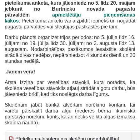
pieteikuma anketa, kura jāiesniedz no 5. līdz 20. maijam
jebkurā no Burtnieku novada pagastu
pārvaldēm
apmeklētāju pieņemšanas
laikos
.
Pieteikuma anketu var aizpildīt iepriekš un nogādāt
pagastu pārvaldēs vai slēgtajās pastkastēs pie tām.
Darbu plānots organizēt trijos periodos: no 5. jūlija līdz 16.
jūlijam; no 19. jūlija līdz 30. jūlijam; no 2. augusta līdz 13.
augustam. Nodarbinātības pasākumos iesaistītie skolēni
strādā divas nedēļas, nepārsniedzot 4 stundas dienā un 20
stundas nedēļā.
Jāņem vērā!
Ārsta izziņa par veselības stāvokli, kurā norādīts, ka
skolēna veselības stāvoklis atļauj strādāt algotu darbu, būs
jāiesniedz brīdī, kad tiks noslēgts darba līgums.
Skolēnam jābūt bankā atvērtam norēķinu kontam, lai
varētu pārskaitīt darba algu (nederēs bērna likumiskā
pārstāvja norēķinu konts, kā arī netiks veikta algas izmaksa
skaidrā naudā).
Pieteikums-iesniegums skolēnu nodarbinātībai