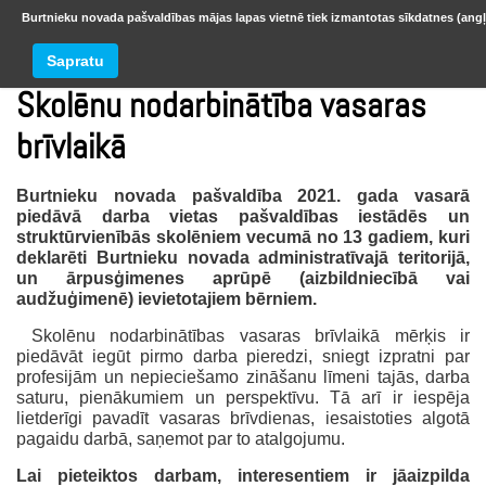
Burtnieku novada pašvaldības mājas lapas vietnē tiek izmantotas sīkdatnes (angļ
Sapratu
Skolēnu nodarbinātība vasaras
brīvlaikā
Burtnieku novada pašvaldība 2021. gada vasarā
piedāvā darba vietas pašvaldības iestādēs un
struktūrvienībās skolēniem vecumā no 13 gadiem, kuri
deklarēti Burtnieku novada administratīvajā teritorijā,
un ārpusģimenes aprūpē (aizbildniecībā vai
audžuģimenē) ievietotajiem bērniem.
Skolēnu nodarbinātības vasaras brīvlaikā mērķis ir
piedāvāt iegūt pirmo darba pieredzi, sniegt izpratni par
profesijām un nepieciešamo zināšanu līmeni tajās, darba
saturu, pienākumiem un perspektīvu. Tā arī ir iespēja
lietderīgi pavadīt vasaras brīvdienas, iesaistoties algotā
pagaidu darbā, saņemot par to atalgojumu.
Lai pieteiktos darbam, interesentiem ir jāaizpilda