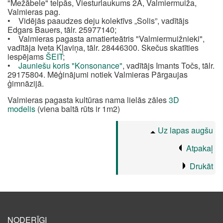
"Mežābele" telpās, Viesturlaukums 2A, Valmiermuiža,
Valmieras pag.
• Vidējās paaudzes deju kolektīvs „Solis”, vadītājs
Edgars Bauers, tālr. 25977140;
• Valmieras pagasta amatierteātris "Valmiermuižnieki",
vadītāja Iveta Kļaviņa, tālr. 28446300. Skečus skatīties
iespējams
ŠEIT
;
•
Jauniešu koris "Konsonance"
, vadītājs Imants Točs, tālr.
29175804. Mēģinājumi notiek Valmieras Pārgaujas
ģimnāzijā.
Valmieras pagasta kultūras nama lielās zāles
3D
modelis
(viena baltā rūts ir 1m2)
Uz lapas augšu
Atpakaļ
Drukāt
NODERĪGI