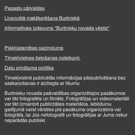
Pagastu pārvaldes
Licencētā makšķerēšana Burtniekā
Informatīvais izdevums "Burtnieku novada vēstis"
Piekļūstamības paziņojums
Tīmekļvietnes lietošanas noteikumi
Datu privātuma politika
Tīmekļvietnē publicētās informācijas pārpublicēšana bez
saskaņošanas ir aizliegta ar likumu
Burtnieku novada pašvaldības organizētajos pasākumos
var tikt fotografēts un filmēts. Fotogrāfijas un videomateriāli
var tikt izmantoti publicitātes materiālos. Iebildumu
gadījumā varat vērsties pie pasākuma organizatora vai
fotogrāfa, lai Jūs nefotografē un fotogrāfijas ar Jums nekur
neparādās publiski