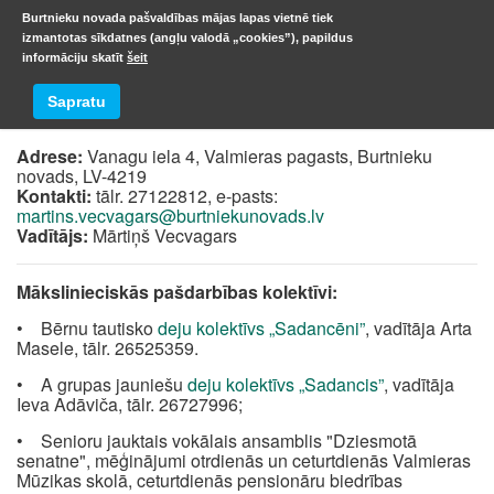
Burtnieku novada pašvaldības mājas lapas vietnē tiek
izmantotas sīkdatnes (angļu valodā „cookies”), papildus
informāciju skatīt
šeit
Valmieras pagasta kultūras nams
Sapratu
Adrese:
Vanagu iela 4, Valmieras pagasts, Burtnieku
novads, LV-4219
Kontakti:
tālr. 27122812, e-pasts:
martins.vecvagars@burtniekunovads.lv
Vadītājs:
Mārtiņš Vecvagars
Mākslinieciskās pašdarbības kolektīvi:
• Bērnu tautisko
deju kolektīvs „Sadancēni”
, vadītāja Arta
Masele, tālr. 26525359.
• A grupas jauniešu
deju kolektīvs „Sadancis”
, vadītāja
Ieva Adāviča, tālr. 26727996;
• Senioru jauktais vokālais ansamblis "Dziesmotā
senatne", mēģinājumi otrdienās un ceturtdienās Valmieras
Mūzikas skolā, ceturtdienās pensionāru biedrības