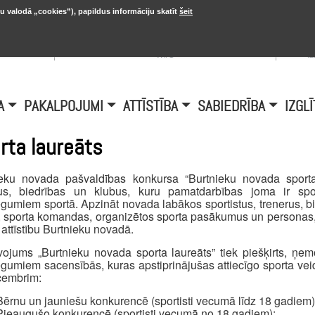
u valodā „cookies”), papildus informāciju skatīt
šeit
, 20.
A
Šobrīd Burtniekos:
+6.1℃, D vējš 6.5
is
m/s
i
A
PAKALPOJUMI
ATTĪSTĪBA
SABIEDRĪBA
IZGLĪ
rta laureāts
ieku novada pašvaldības konkursa “Burtnieku novada sporta l
rus, biedrības un klubus, kuru pamatdarbības joma ir s
gumiem sportā. Apzināt novada labākos sportistus, trenerus, b
, sporta komandas, organizētos sporta pasākumus un personas, 
 attīstību Burtnieku novadā.
ojums „Burtnieku novada sporta laureāts” tiek piešķirts, ņem
gumiem sacensībās, kuras apstiprinājušas attiecīgo sporta veid
cembrim:
Bērnu un jauniešu konkurencē (sportisti vecumā līdz 18 gadiem)
Pieaugušo konkurencē (sportisti vecumā no 18 gadiem);