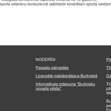
Sporta veterānu konkurencē (atbilstoši konkrētam sporta veidam
NODERĪGI
Pi
Pagastu pārvaldes
Tī
Licencētā makšķerēšana Burtniekā
Da
Informatīvais izdevums "Burtnieku
Tī
novada vēstis"
pā
li
Bu
pa
Fo