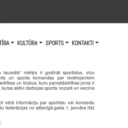
Viegli lasīt
A
burtu
zmērs
TĪBA
KULTŪRA
SPORTS
KONTAKTI
aureāts” mērķis ir godināt sportistus, viņu
ports un sporta komandas par ievērojamiem
iedrības un klubus, kuru pamatdarbības joma ir
kuras aktīvi darbojas sporta nozarē un veicina
ot vērā informāciju par sportistu vai komandu
u federācijas no attiecīgā gada 1. janvāra līdz
;