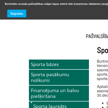
Burtnieku novada pašvaldības mājas lapas vietnē tiek izmantotas sīkdatnes (angļ
BURTNIEKU NOVADS
Trešdiena
Sapratu
oktobr
PAŠVALDĪB
Spo
Burtn
Sporta bāzes
trene
sasnie
Sporta pasākumu
sports
sporta
nolikumi
Apbalv
Finansējuma un balvu
sasnie
30.de
piešķiršana
Sporta laureāts