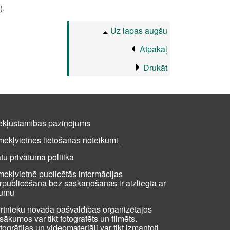
).
Uz lapas augšu
Atpakaļ
Drukāt
ekļūstamības paziņojums
mekļvietnes lietošanas noteikumi
tu privātuma politika
mekļvietnē publicētās informācijas
rpublicēšana bez saskaņošanas ir aizliegta ar
kumu
rtnieku novada pašvaldības organizētajos
sākumos var tikt fotografēts un filmēts.
togrāfijas un videomateriāli var tikt izmantoti