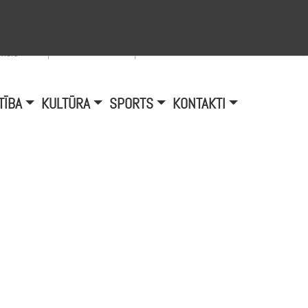
Viegli lasīt
A
burtu
zmērs
TĪBA
KULTŪRA
SPORTS
KONTAKTI