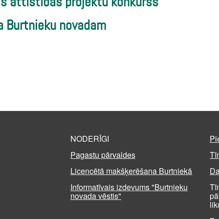
s attīstības projektu konkurss
ja Burtnieku novadam
NODERĪGI
Pi
Pagastu pārvaldes
Tī
Licencētā makšķerēšana Burtniekā
Da
Informatīvais izdevums "Burtnieku
Tī
novada vēstis"
pā
li