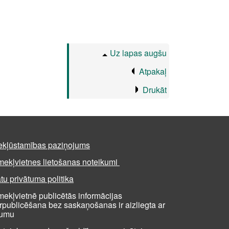
Uz lapas augšu
Atpakaļ
Drukāt
ekļūstamības paziņojums
mekļvietnes lietošanas noteikumi
tu privātuma politika
mekļvietnē publicētās informācijas
rpublicēšana bez saskaņošanas ir aizliegta ar
kumu