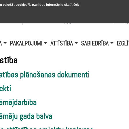
u valodā „cookies”), papildus informāciju skatīt
šeit
, 20.
A
Šobrīd Burtniekos:
+6.1℃, D vējš 6.5
is
m/s
i
A
PAKALPOJUMI
ATTĪSTĪBA
SABIEDRĪBA
IZGLĪ
īstība
īstības plānošanas dokumenti
ekti
ēmējdarbība
ēmēju gada balva