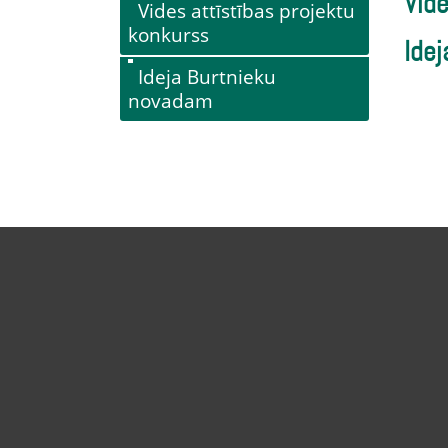
Vide
Vides attīstības projektu
konkurss
Ide
Ideja Burtnieku
novadam