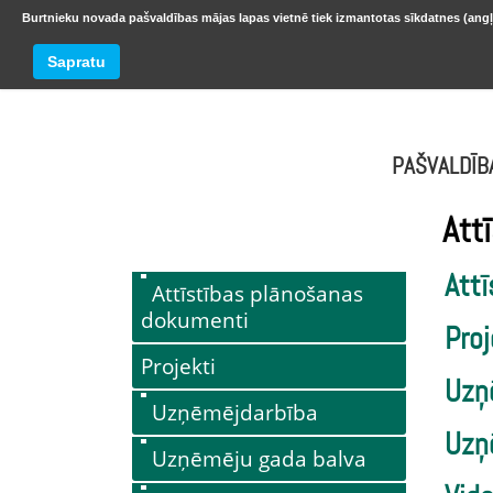
Burtnieku novada pašvaldības mājas lapas vietnē tiek izmantotas sīkdatnes (angļ
BURTNIEKU NOVADS
Trešdiena
Sapratu
oktobr
PAŠVALDĪB
Att
Att
Attīstības plānošanas
dokumenti
Proj
Projekti
Uzņ
Uzņēmējdarbība
Uzņ
Uzņēmēju gada balva