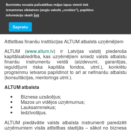
Burtnieku novada pašvaldības mājas lapas vietnē tiek
izmantotas sīkdatnes (angļu valodā „cookies”), papildus
informāciju skatīt
šeit
Altum atbalsts uzņēmējdarbībai
Sapratu
Attīstības finanšu institūcijas ALTUM atbalsts uzņēmējiem
ALTUM (
www.altum.lv
) ir Latvijas valstij piederoša
kapitālsabiedrība, kas uzņēmējiem sniedz valsts atbalstu
finanšu instrumentu veidā (aizdevumi, garantijas,
ieguldījumi riska kapitāla fondos, utml.), konkrētu
programmu ietvaros papildinot to arī ar nefinanšu atbalstu
(konsultācijas, mentorings utml.).
ALTUM atbalsta
Biznesa uzsācējus;
Mazos un vidējos uzņēmumus;
Lauksaimniekus;
Iedzīvotājus.
ALTUM piedāvātie valsts atbalsta instrumenti paredzēti
uzņēmumiem visās attīstības stadijās – sākot no biznesa