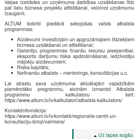
idejas izstrādes un uzņēmuma darbības uzsākšanas līdz
pat lielu biznesa projektu attīstīšanai, veicinot uzņēmumu
izaugsmi.
ALTUM šobrīd piedāvā sekojošas valsts atbalsta
programmas:
Aizdevumi investīcijām un apgrozāmajiem līdzekļiem
biznesa uzsākšanai un attīstīšanai;
Garantiju programmas finanšu resursu pieejamībai,
eksporta darījumu riska apdrošināšanai, iedzīvotāju
mājokļu aizdevumiem;
Riska kapitāls;
Nefinanšu atbalsts – mentorings, konsultācijas u.c.
Lai atrastu sava uzņēmuma aktuālajām vajadzībām
piemērotāko programmu, aicinām izmantot Atbalsta
programmu kalkulatoru šeit:
https://www.altum.lv/lv/kalkulatori/atbalsta-kalkulators/
Kontaktinformācija:
https://www.altum.lv/lv/kontakti/regionalie-centri-un-
konsultaciju-biroji/valmiera/
Uz lapas augšu