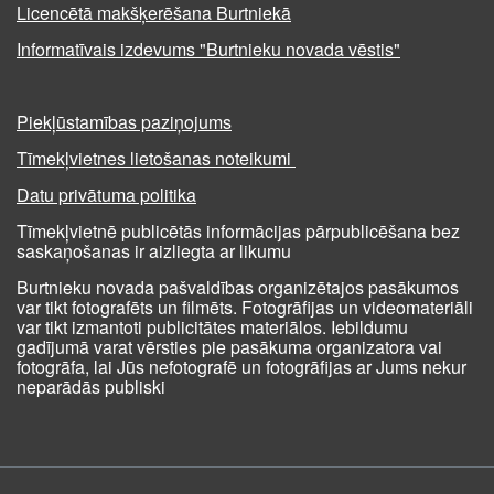
Licencētā makšķerēšana Burtniekā
Informatīvais izdevums "Burtnieku novada vēstis"
Piekļūstamības paziņojums
Tīmekļvietnes lietošanas noteikumi
Datu privātuma politika
Tīmekļvietnē publicētās informācijas pārpublicēšana bez
saskaņošanas ir aizliegta ar likumu
Burtnieku novada pašvaldības organizētajos pasākumos
var tikt fotografēts un filmēts. Fotogrāfijas un videomateriāli
var tikt izmantoti publicitātes materiālos. Iebildumu
gadījumā varat vērsties pie pasākuma organizatora vai
fotogrāfa, lai Jūs nefotografē un fotogrāfijas ar Jums nekur
neparādās publiski