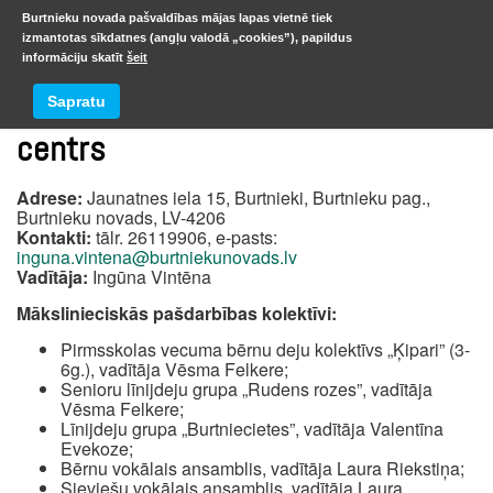
Burtnieku novada pašvaldības mājas lapas vietnē tiek
izmantotas sīkdatnes (angļu valodā „cookies”), papildus
informāciju skatīt
šeit
Burtnieku pagasta kultūras
Sapratu
centrs
Adrese:
Jaunatnes iela 15, Burtnieki, Burtnieku pag.,
Burtnieku novads, LV-4206
Kontakti:
tālr. 26119906, e-pasts:
inguna.vintena@burtniekunovads.lv
Vadītāja:
Ingūna Vintēna
Mākslinieciskās pašdarbības kolektīvi:
Pirmsskolas vecuma bērnu deju kolektīvs „Ķipari” (3-
6g.), vadītāja Vēsma Felkere;
Senioru līnijdeju grupa „Rudens rozes”, vadītāja
Vēsma Felkere;
Līnijdeju grupa „Burtniecietes”, vadītāja Valentīna
Evekoze;
Bērnu vokālais ansamblis, vadītāja Laura Riekstiņa;
Sieviešu vokālais ansamblis, vadītāja Laura