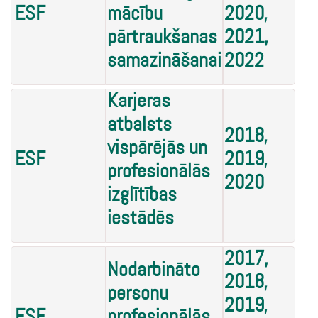
ESF
mācību
2020,
pārtraukšanas
2021,
samazināšanai
2022
Karjeras
atbalsts
2018,
vispārējās un
ESF
2019,
profesionālās
2020
izglītības
iestādēs
2017,
Nodarbināto
2018,
personu
2019,
ESF
profesionālās