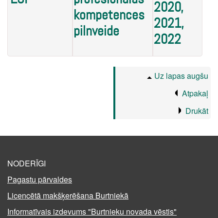
2020,
kompetences
2021,
pilnveide
2022
Uz lapas augšu
Atpakaļ
Drukāt
NODERĪGI
Pagastu pārvaldes
Licencētā makšķerēšana Burtniekā
Informatīvais izdevums "Burtnieku novada vēstis"