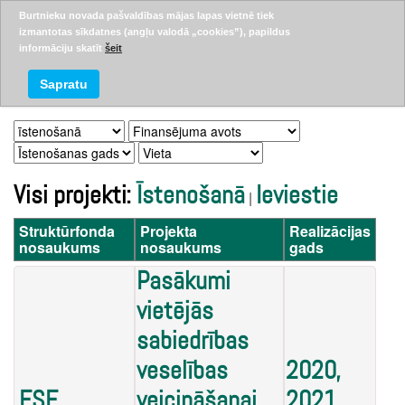
Burtnieku novada pašvaldības mājas lapas vietnē tiek
izmantotas sīkdatnes (angļu valodā „cookies”), papildus
informāciju skatīt
šeit
Projekti
Sapratu
Visi projekti:
Īstenošanā
Ieviestie
|
Struktūrfonda
Projekta
Realizācijas
nosaukums
nosaukums
gads
Pasākumi
vietējās
sabiedrības
veselības
2020,
ESF
veicināšanai
2021,