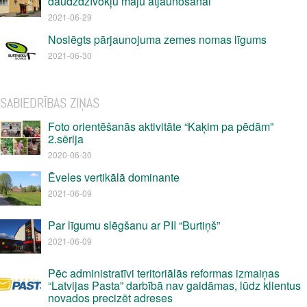
daudzdzīvokļu māju atjaunošanai
2021-06-29
Noslēgts pārjaunojuma zemes nomas līgums
2021-06-30
SABIEDRĪBAS ZIŅAS
Foto orientēšanās aktivitāte “Kaķim pa pēdām”
2.sērija
2020-06-30
Ēveles vertikālā dominante
2021-06-09
Par līgumu slēgšanu ar PII “Burtiņš”
2021-06-09
Pēc administratīvi teritoriālās reformas izmaiņas
“Latvijas Pasta” darbībā nav gaidāmas, lūdz klientus
novados precizēt adreses