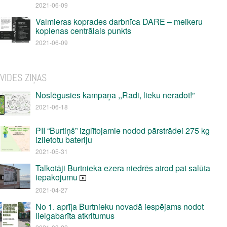
2021-06-09
Valmieras koprades darbnīca DARE – meikeru
kopienas centrālais punkts
2021-06-09
VIDES ZIŅAS
Noslēgusies kampaņa ,,Radi, lieku neradot!”
2021-06-18
PII “Burtiņš” izglītojamie nodod pārstrādei 275 kg
izlietotu bateriju
2021-05-31
Talkotāji Burtnieka ezera niedrēs atrod pat salūta
iepakojumu
2021-04-27
No 1. aprīļa Burtnieku novadā iespējams nodot
lielgabarīta atkritumus