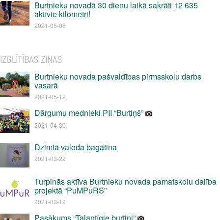
Burtnieku novadā 30 dienu laikā sakrāti 12 635
aktīvie kilometri!
2021-05-08
IZGLĪTĪBAS ZIŅAS
Burtnieku novada pašvaldības pirmsskolu darbs
vasarā
2021-05-12
Dārgumu mednieki PII “Burtiņš”
2021-04-30
Dzimtā valoda bagātina
2021-03-22
Turpinās aktīva Burtnieku novada pamatskolu dalība
projektā “PuMPuRS”
2021-03-12
Pasākums “Talantīgie burtiņi”