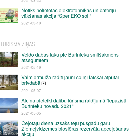
2021-03-22
Notiks nolietotās elektrotehnikas un bateriju
vākšanas akcija “Sper EKO soli”
2021-03-10
TŪRISMA ZIŅAS
Veido dabas taku pie Burtnieka smilšakmens
atsegumiem
2021-05-19
Valmiermuižā radīti jauni soliņi laiskai atpūtai
brīvdabā
2021-05-07
Aicina pieteikt dalību tūrisma raidījumā “Iepazīsti
Burtnieku novadu 2021”
2021-05-05
Ceļotāju dienā uzsāks teju pusgadu garu
Ziemeļvidzemes biosfēras rezervāta apceļošanas
akciju