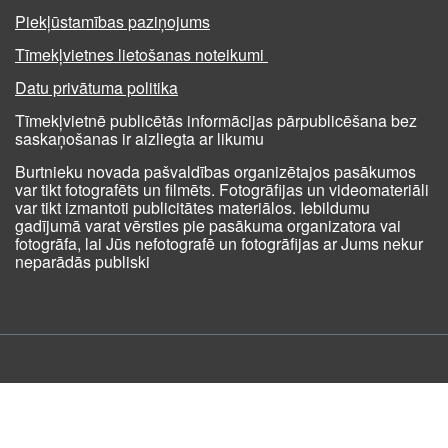
Piekļūstamības paziņojums
Tīmekļvietnes lietošanas noteikumi
Datu privātuma politika
Tīmekļvietnē publicētās informācijas pārpublicēšana bez
saskaņošanas ir aizliegta ar likumu
Burtnieku novada pašvaldības organizētajos pasākumos
var tikt fotografēts un filmēts. Fotogrāfijas un videomateriāli
var tikt izmantoti publicitātes materiālos. Iebildumu
gadījumā varat vērsties pie pasākuma organizatora vai
fotogrāfa, lai Jūs nefotografē un fotogrāfijas ar Jums nekur
neparādās publiski