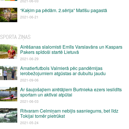
2021-06-03
“Kaķim pa pēdām. 2.sērija” Matīšu pagastā
2021-06-21
SPORTA ZIŅAS
Airēšanas slalomisti Emīls Varslavāns un Kaspars
Pakers spīdoši startē Lietuvā
2021-06-29
Amatierfutbols Valmierā pēc pandēmijas
ierobežojumiem atgūstas ar dubultu jaudu
2021-09-06
Ar šaujošajiem airētājiem Burtnieka ezers iesildīts
sportam un aktīvai atpūtai
2021-06-03
Ritvaram Celmiņam nebijis sasniegums, bet līdz
Tokijai tomēr pietrūkst
2021-05-24