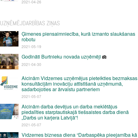
2021-04-26
UZŅĒMĒJDARBĪBAS ZIŅAS
Ģimenes piensaimniecība, kurā izmanto slaukšanas
robotu
2021-05-19
Godināti Burtnieku novada uzņēmēji
2021-04-30
Aicinām Vidzemes uzņēmējus pieteikties bezmaksas
konsultācijām inovāciju attīstīšanā uzņēmumā,
sadarbojoties ar ārvalstu partneriem
2021-05-07
Aicinām darba devējus un darba meklētājus
piedalīties starptautiskajā tiešsaistes darba dienā
„Darbs un karjera Latvijā”!
2021-05-07
Vidzemes biznesa diena “Darbaspēka pieejamība kā