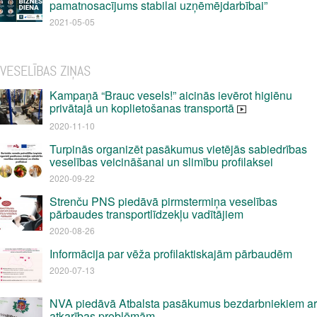
pamatnosacījums stabilai uzņēmējdarbībai”
2021-05-05
VESELĪBAS ZIŅAS
Kampaņā “Brauc vesels!” aicinās ievērot higiēnu
privātajā un koplietošanas transportā
2020-11-10
Turpinās organizēt pasākumus vietējās sabiedrības
veselības veicināšanai un slimību profilaksei
2020-09-22
Strenču PNS piedāvā pirmstermiņa veselības
pārbaudes transportlīdzekļu vadītājiem
2020-08-26
Informācija par vēža profilaktiskajām pārbaudēm
2020-07-13
NVA piedāvā Atbalsta pasākumus bezdarbniekiem ar
atkarības problēmām