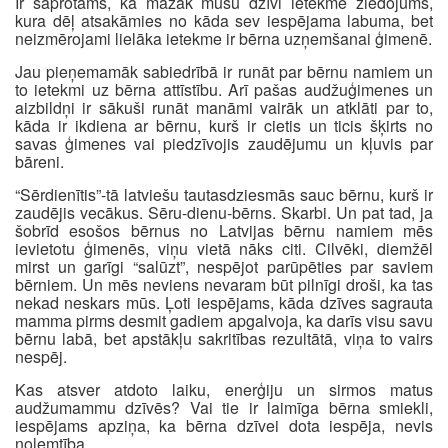
Ir saprotams, ka mazāk mūsu dzīvi ietekmē ziedojums,
kura dēļ atsakāmies no kāda sev iespējama labuma, bet
neizmērojami lielāka ietekme ir bērna uzņemšanai ģimenē.
Jau pieņemamāk sabiedrībā ir runāt par bērnu namiem un
to ietekmi uz bērna attīstību. Arī pašas audžuģimenes un
aizbildņi ir sākuši runāt manāmi vairāk un atklāti par to,
kāda ir ikdiena ar bērnu, kurš ir cietis un ticis šķirts no
savas ģimenes vai piedzīvojis zaudējumu un kļuvis par
bāreni.
“Sērdienītis”-tā latviešu tautasdziesmās sauc bērnu, kurš ir
zaudējis vecākus. Sēru-dienu-bērns. Skarbi. Un pat tad, ja
šobrīd esošos bērnus no Latvijas bērnu namiem mēs
ievietotu ģimenēs, viņu vietā nāks citi. Cilvēki, diemžēl
mirst un garīgi “salūzt”, nespējot parūpēties par saviem
bērniem. Un mēs neviens nevaram būt pilnīgi droši, ka tas
nekad neskars mūs. Ļoti iespējams, kāda dzīves sagrauta
mamma pirms desmit gadiem apgalvoja, ka darīs visu savu
bērnu labā, bet apstākļu sakritības rezultātā, viņa to vairs
nespēj.
Kas atsver atdoto laiku, enerģiju un sirmos matus
audžumammu dzīvēs? Vai tie ir laimīga bērna smiekli,
iespējams apziņa, ka bērna dzīvei dota iespēja, nevis
nolemtība.