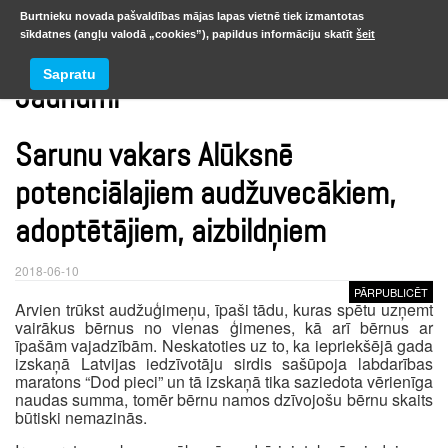
Burtnieku novada pašvaldības mājas lapas vietnē tiek izmantotas
sīkdatnes (angļu valodā „cookies”), papildus informāciju skatīt
šeit
Sapratu
Jaunumi
Sarunu vakars Alūksnē
potenciālajiem audžuvecākiem,
adoptētājiem, aizbildņiem
2018-06-10
PĀRPUBLICĒT
Arvien trūkst audžuģimeņu, īpaši tādu, kuras spētu uzņemt
vairākus bērnus no vienas ģimenes, kā arī bērnus ar
īpašām vajadzībām. Neskatoties uz to, ka iepriekšējā gada
izskaņā Latvijas iedzīvotāju sirdis sašūpoja labdarības
maratons “Dod pieci” un tā izskaņā tika saziedota vērienīga
naudas summa, tomēr bērnu namos dzīvojošu bērnu skaits
būtiski nemazinās.