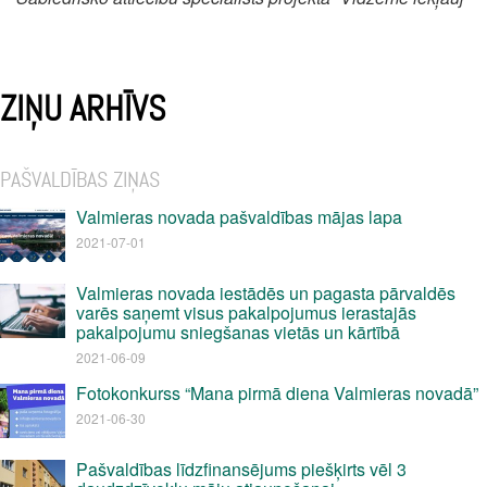
ZIŅU ARHĪVS
PAŠVALDĪBAS ZIŅAS
Valmieras novada pašvaldības mājas lapa
2021-07-01
Valmieras novada iestādēs un pagasta pārvaldēs
varēs saņemt visus pakalpojumus ierastajās
pakalpojumu sniegšanas vietās un kārtībā
2021-06-09
Fotokonkurss “Mana pirmā diena Valmieras novadā”
2021-06-30
Pašvaldības līdzfinansējums piešķirts vēl 3