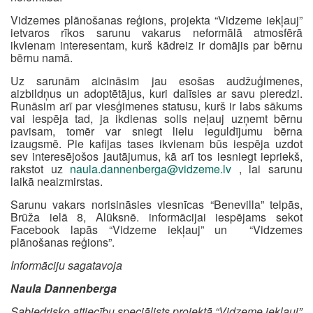
Vidzemes plānošanas reģions, projekta “Vidzeme iekļauj”
ietvaros rīkos sarunu vakarus neformālā atmosfērā
ikvienam interesentam, kurš kādreiz ir domājis par bērnu
bērnu namā.
Uz sarunām aicināsim jau esošas audžuģimenes,
aizbildņus un adoptētājus, kuri dalīsies ar savu pieredzi.
Runāsim arī par viesģimenes statusu, kurš ir labs sākums
vai iespēja tad, ja ikdienas solis neļauj uzņemt bērnu
pavisam, tomēr var sniegt lielu ieguldījumu bērna
izaugsmē. Pie kafijas tases ikvienam būs iespēja uzdot
sev interesējošos jautājumus, kā arī tos iesniegt iepriekš,
rakstot uz
naula.dannenberga@vidzeme.lv
, lai sarunu
laikā neaizmirstas.
Sarunu vakars norisināsies viesnīcas “Benevilla” telpās,
Brūža ielā 8, Alūksnē. informācijai iespējams sekot
Facebook lapās “Vidzeme iekļauj” un “Vidzemes
plānošanas reģions”.
Informāciju sagatavoja
Naula Dannenberga
Sabiedrisko attiecību speciālists projektā “Vidzeme iekļauj”