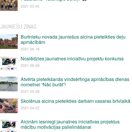
2021-03-05
JAUNIEŠU ZIŅAS
Burtnieku novada jauniešus aicina pieteikties deju
apmācībām
2021-06-18
Noslēdzies jaunatnes iniciatīvu projektu konkurss
2021-06-28
Atvērta pieteikšanās vindsērfinga apmācības dienas
nometnei “Nāc burāt”!
2021-05-28
Skolēnus aicina pieteikties darbam vasaras brīvlaikā
2021-04-22
Aicinām iesniegt jaunatnes iniciatīvas projektus
mācību motivācijas palielināšanai