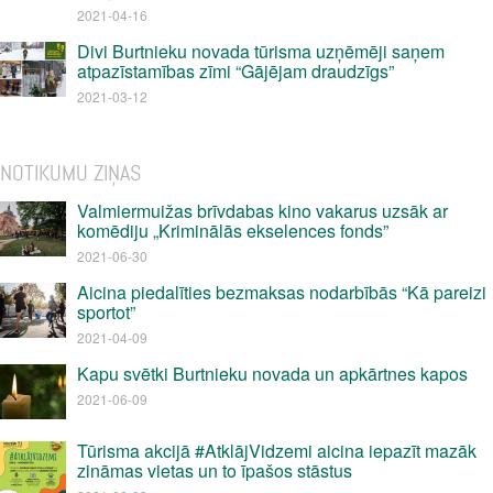
2021-04-16
Divi Burtnieku novada tūrisma uzņēmēji saņem
atpazīstamības zīmi “Gājējam draudzīgs”
2021-03-12
NOTIKUMU ZIŅAS
Valmiermuižas brīvdabas kino vakarus uzsāk ar
komēdiju „Kriminālās ekselences fonds”
2021-06-30
Aicina piedalīties bezmaksas nodarbībās “Kā pareizi
sportot”
2021-04-09
Kapu svētki Burtnieku novada un apkārtnes kapos
2021-06-09
Tūrisma akcijā #AtklājVidzemi aicina iepazīt mazāk
zināmas vietas un to īpašos stāstus