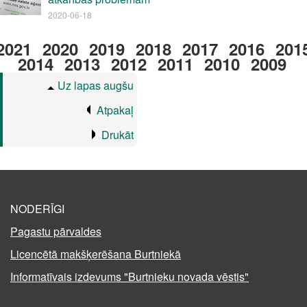
2020-06-18
2021
2020
2019
2018
2017
2016
201
2014
2013
2012
2011
2010
2009
Uz lapas augšu
Atpakaļ
Drukāt
NODERĪGI
Pagastu pārvaldes
Licencētā makšķerēšana Burtniekā
Informatīvais izdevums "Burtnieku novada vēstis"