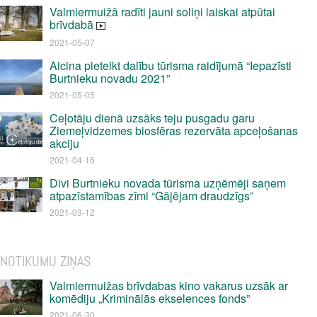
Valmiermuižā radīti jauni soliņi laiskai atpūtai
brīvdabā
2021-05-07
Aicina pieteikt dalību tūrisma raidījumā “Iepazīsti
Burtnieku novadu 2021”
2021-05-05
Ceļotāju dienā uzsāks teju pusgadu garu
Ziemeļvidzemes biosfēras rezervāta apceļošanas
akciju
2021-04-16
Divi Burtnieku novada tūrisma uzņēmēji saņem
atpazīstamības zīmi “Gājējam draudzīgs”
2021-03-12
NOTIKUMU ZIŅAS
Valmiermuižas brīvdabas kino vakarus uzsāk ar
komēdiju „Kriminālās ekselences fonds”
2021-06-30