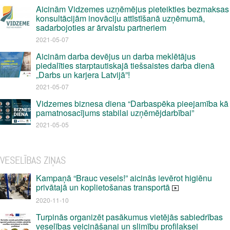
Aicinām Vidzemes uzņēmējus pieteikties bezmaksas
konsultācijām inovāciju attīstīšanā uzņēmumā,
sadarbojoties ar ārvalstu partneriem
2021-05-07
Aicinām darba devējus un darba meklētājus
piedalīties starptautiskajā tiešsaistes darba dienā
„Darbs un karjera Latvijā”!
2021-05-07
Vidzemes biznesa diena “Darbaspēka pieejamība kā
pamatnosacījums stabilai uzņēmējdarbībai”
2021-05-05
VESELĪBAS ZIŅAS
Kampaņā “Brauc vesels!” aicinās ievērot higiēnu
privātajā un koplietošanas transportā
2020-11-10
Turpinās organizēt pasākumus vietējās sabiedrības
veselības veicināšanai un slimību profilaksei