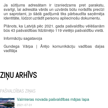
Ja sūtījums adresātam ir izsniedzams pret parakstu,
svarīgi, lai adresāta vārds un uzvārds būtu norādīts precīzi
un saprotami, jo šādā gadījumā tiks pārbaudīta saņēmēja
identitāte, lūdzot uzrādīt personu apliecinošu dokumentu.
Plānots, ka Latvijā pēc 2021. gada pašvaldību vēlēšanām
būs 43 pašvaldības līdzšinējo 119 vietējo pašvaldību vietā.
Informāciju sagatavoja
Gundega Vārpa | Ārējo komunikāciju vadības daļas
vadītāja
ZIŅU ARHĪVS
PAŠVALDĪBAS ZIŅAS
Valmieras novada pašvaldības mājas lapa
2021-07-01