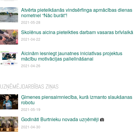
Atvērta pieteikšanās vindsērfinga apmācības dienas
nometnei “Nāc burāt”!
2021-05-28
Skolēnus aicina pieteikties darbam vasaras brīvlaikā
2021-04-22
Aicinām iesniegt jaunatnes iniciatīvas projektus
mācību motivācijas palielināšanai
2021-04-26
UZŅĒMĒJDARBĪBAS ZIŅAS
Ģimenes piensaimniecība, kurā izmanto slaukšanas
robotu
2021-05-19
Godināti Burtnieku novada uzņēmēji
2021-04-30