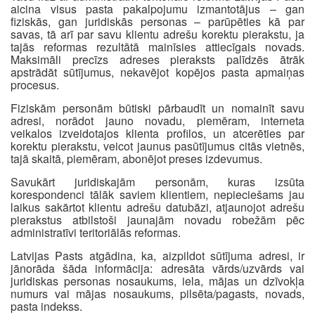
aicina visus pasta pakalpojumu izmantotājus – gan
fiziskās, gan juridiskās personas – parūpēties kā par
savas, tā arī par savu klientu adrešu korektu pierakstu, ja
tajās reformas rezultātā mainīsies attiecīgais novads.
Maksimāli precīzs adreses pieraksts palīdzēs ātrāk
apstrādāt sūtījumus, nekavējot kopējos pasta apmaiņas
procesus.
Fiziskām personām būtiski pārbaudīt un nomainīt savu
adresi, norādot jauno novadu, piemēram, interneta
veikalos izveidotajos klienta profilos, un atcerēties par
korektu pierakstu, veicot jaunus pasūtījumus citās vietnēs,
tajā skaitā, piemēram, abonējot preses izdevumus.
Savukārt juridiskajām personām, kuras izsūta
korespondenci tālāk saviem klientiem, nepieciešams jau
laikus sakārtot klientu adrešu datubāzi, atjaunojot adrešu
pierakstus atbilstoši jaunajām novadu robežām pēc
administratīvi teritoriālās reformas.
Latvijas Pasts atgādina, ka, aizpildot sūtījuma adresi, ir
jānorāda šāda informācija: adresāta vārds/uzvārds vai
juridiskas personas nosaukums, iela, mājas un dzīvokļa
numurs vai mājas nosaukums, pilsēta/pagasts, novads,
pasta indekss.