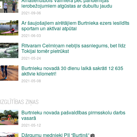
Amatierfutbols Valmierā pēc pandēmijas
ierobežojumiem atgūstas ar dubultu jaudu
2021-09-06
Ar šaujošajiem airētājiem Burtnieka ezers iesildīts
sportam un aktīvai atpūtai
2021-06-03
Ritvaram Celmiņam nebijis sasniegums, bet līdz
Tokijai tomēr pietrūkst
2021-05-24
Burtnieku novadā 30 dienu laikā sakrāti 12 635
aktīvie kilometri!
2021-05-08
IZGLĪTĪBAS ZIŅAS
Burtnieku novada pašvaldības pirmsskolu darbs
vasarā
2021-05-12
Dārgumu mednieki PII “Burtiņš”