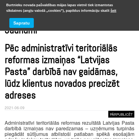
Burtnieku novada pašvaldības mājas lapas vietnē tiek izmantotas
sīkdatnes (angļu valodā „cookies”), papildus informāciju skatīt
šeit
Sapratu
Jaunumi
Pēc administratīvi teritoriālās
reformas izmaiņas “Latvijas
Pasta” darbībā nav gaidāmas,
lūdz klientus novados precizēt
adreses
2021-06-09
PĀRPUBLICĒT
Administratīvi teritoriālās reformas rezultātā Latvijas Pasta
darbībā izmaiņas nav paredzamas – uzņēmums turpinās
piegādāt sūtījumus atbilstoši patlaban spēkā esošajām