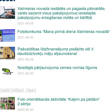
Valmieras novada iestādēs un pagasta pārvaldēs
varēs saņemt visus pakalpojumus ierastajās
pakalpojumu sniegšanas vietās un kārtībā
2021-06-09
Fotokonkurss “Mana pirmā diena Valmieras novadā”
2021-06-30
Pašvaldības līdzfinansējums piešķirts vēl 3
daudzdzīvokļu māju atjaunošanai
2021-06-29
Noslēgts pārjaunojuma zemes nomas līgums
2021-06-30
SABIEDRĪBAS ZIŅAS
Foto orientēšanās aktivitāte “Kaķim pa pēdām”
2.sērija
2020-06-30