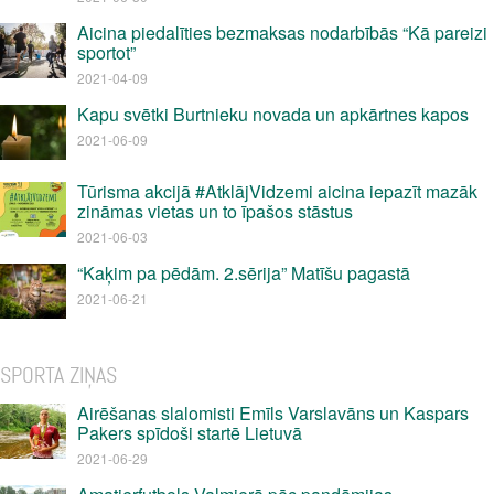
Aicina piedalīties bezmaksas nodarbībās “Kā pareizi
sportot”
2021-04-09
Kapu svētki Burtnieku novada un apkārtnes kapos
2021-06-09
Tūrisma akcijā #AtklājVidzemi aicina iepazīt mazāk
zināmas vietas un to īpašos stāstus
2021-06-03
“Kaķim pa pēdām. 2.sērija” Matīšu pagastā
2021-06-21
SPORTA ZIŅAS
Airēšanas slalomisti Emīls Varslavāns un Kaspars
Pakers spīdoši startē Lietuvā
2021-06-29