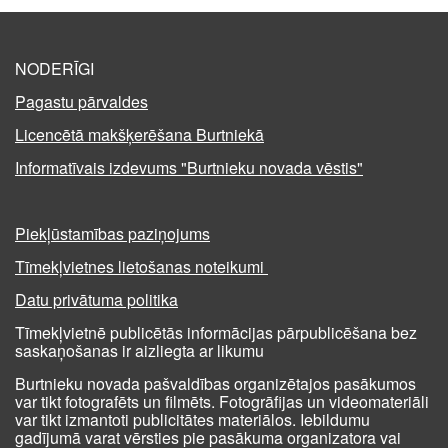
NODERĪGI
Pagastu pārvaldes
Licencētā makšķerēšana Burtniekā
Informatīvais izdevums "Burtnieku novada vēstis"
Piekļūstamības paziņojums
Tīmekļvietnes lietošanas noteikumi
Datu privātuma politika
Tīmekļvietnē publicētās informācijas pārpublicēšana bez
saskaņošanas ir aizliegta ar likumu
Burtnieku novada pašvaldības organizētajos pasākumos
var tikt fotografēts un filmēts. Fotogrāfijas un videomateriāli
var tikt izmantoti publicitātes materiālos. Iebildumu
gadījumā varat vērsties pie pasākuma organizatora vai