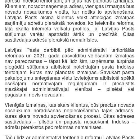
adrešu indeksu teritorijām, un tajās nav plānotas izmaiņas.
Klientiem, norādot saņēmēja adresi, vienīgās izmaiņas būs
novadu nosaukumos vietās, kur notiks to apvienošana.
Latvijas Pasts aicina klientus veikt attiecīgas izmaiņas
saņēmēju adrešu pierakstā novados, ko ietekmēs reforma,
tajā skaitā interneta veikalu profilos, lai Latvijas Pasts
sūtījumus varētu apstrādāt ātrāk un precīzāk. Citas
sastāvdaļas adrešu pierakstā nemainīsies.
Latvijas Pasta darbībā pēc administratīvi teritoriālās
reformas un 2021. gada pašvaldību vēlēšanām izmaiņas
nav paredzamas – tāpat kā līdz šim, uzņēmums turpinās
piegādāt sūtījumus atbilstoši noteiktajām pasta indeksu
teritorijām, kurās nav plānotas izmaiņas. Savukārt pasta
pakalpojumu sniegšanas vietu izvietojums atbilstoši spēkā
esošajam normatīvajam regulējumam ir piesaistīts
mazākajai administratīvajai vienībai – pilsētai vai
pagastam, nevis novadam.
Vienīgās izmaiņas, kas skars klientus, būs precīza novada
nosaukuma norādīšanas nepieciešamība tajās adresēs,
kuras skars novadu apvienošanas procesi. Citas adreses
sastāvdaļas – pilsētu un pagastu nosaukumi, indekss –
adrešu pierakstos pēc reformas nemainīsies.
Taču līdz ar administratīvi teritoriālo reformu Latvijas Pasts