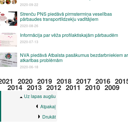
2020-09-22
Strenču PNS piedāvā pirmstermiņa veselības
pārbaudes transportlīdzekļu vadītājiem
2020-08-26
Informācija par vēža profilaktiskajām pārbaudēm
2020-07-13
NVA piedāvā Atbalsta pasākumus bezdarbniekiem ar
atkarības problēmām
2020-06-18
2021
2020
2019
2018
2017
2016
201
2014
2013
2012
2011
2010
2009
Uz lapas augšu
Atpakaļ
Drukāt