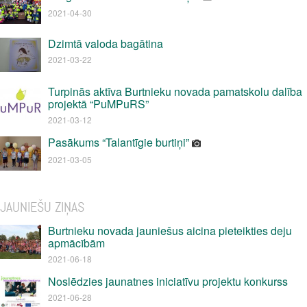
2021-04-30
Dzimtā valoda bagātina
2021-03-22
Turpinās aktīva Burtnieku novada pamatskolu dalība
projektā “PuMPuRS”
2021-03-12
Pasākums “Talantīgie burtiņi”
2021-03-05
JAUNIEŠU ZIŅAS
Burtnieku novada jauniešus aicina pieteikties deju
apmācībām
2021-06-18
Noslēdzies jaunatnes iniciatīvu projektu konkurss
2021-06-28