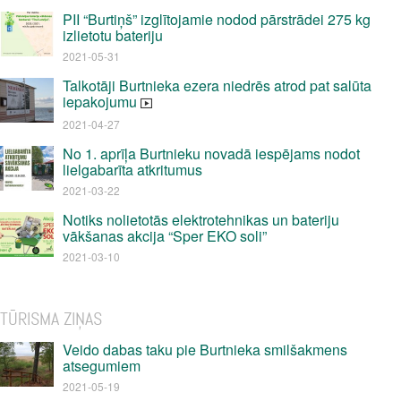
PII “Burtiņš” izglītojamie nodod pārstrādei 275 kg
izlietotu bateriju
2021-05-31
Talkotāji Burtnieka ezera niedrēs atrod pat salūta
iepakojumu
2021-04-27
No 1. aprīļa Burtnieku novadā iespējams nodot
lielgabarīta atkritumus
2021-03-22
Notiks nolietotās elektrotehnikas un bateriju
vākšanas akcija “Sper EKO soli”
2021-03-10
TŪRISMA ZIŅAS
Veido dabas taku pie Burtnieka smilšakmens
atsegumiem
2021-05-19