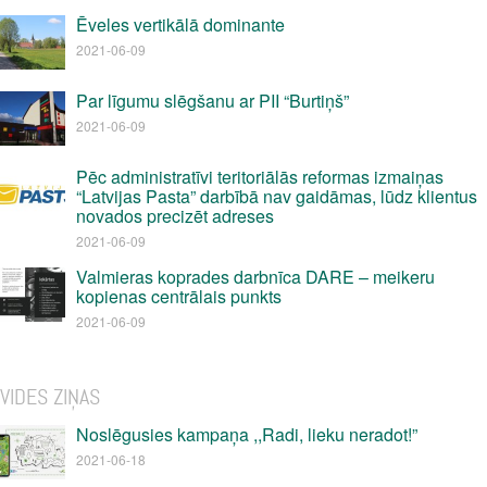
Ēveles vertikālā dominante
2021-06-09
Par līgumu slēgšanu ar PII “Burtiņš”
2021-06-09
Pēc administratīvi teritoriālās reformas izmaiņas
“Latvijas Pasta” darbībā nav gaidāmas, lūdz klientus
novados precizēt adreses
2021-06-09
Valmieras koprades darbnīca DARE – meikeru
kopienas centrālais punkts
2021-06-09
VIDES ZIŅAS
Noslēgusies kampaņa ,,Radi, lieku neradot!”
2021-06-18