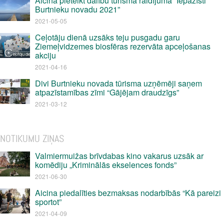
Aicina pieteikt dalību tūrisma raidījumā “Iepazīsti
Burtnieku novadu 2021”
2021-05-05
Ceļotāju dienā uzsāks teju pusgadu garu
Ziemeļvidzemes biosfēras rezervāta apceļošanas
akciju
2021-04-16
Divi Burtnieku novada tūrisma uzņēmēji saņem
atpazīstamības zīmi “Gājējam draudzīgs”
2021-03-12
NOTIKUMU ZIŅAS
Valmiermuižas brīvdabas kino vakarus uzsāk ar
komēdiju „Kriminālās ekselences fonds”
2021-06-30
Aicina piedalīties bezmaksas nodarbībās “Kā pareizi
sportot”
2021-04-09