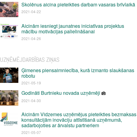
Skolēnus aicina pieteikties darbam vasaras brīvlaikā
2021-04-22
Aicinām iesniegt jaunatnes iniciatīvas projektus
mācību motivācijas palielināšanai
2021-04-26
UZŅĒMĒJDARBĪBAS ZIŅAS
Ģimenes piensaimniecība, kurā izmanto slaukšanas
robotu
2021-05-19
Godināti Burtnieku novada uzņēmēji
2021-04-30
Aicinām Vidzemes uzņēmējus pieteikties bezmaksas
konsultācijām inovāciju attīstīšanā uzņēmumā,
sadarbojoties ar ārvalstu partneriem
2021-05-07