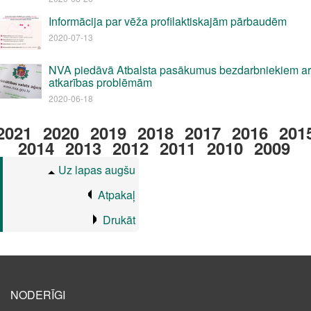
Informācija par vēža profilaktiskajām pārbaudēm
2020-07-13
NVA piedāvā Atbalsta pasākumus bezdarbniekiem ar
atkarības problēmām
2020-06-18
2021
2020
2019
2018
2017
2016
201
2014
2013
2012
2011
2010
2009
Uz lapas augšu
Atpakaļ
Drukāt
NODERĪGI