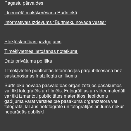
Pagastu pārvaldes
Licencētā makšķerēšana Burtniekā
Informatīvais izdevums "Burtnieku novada vēstis"
Piekļūstamības paziņojums
Tīmekļvietnes lietošanas noteikumi
Datu privātuma politika
Tīmekļvietnē publicētās informācijas pārpublicēšana bez
saskaņošanas ir aizliegta ar likumu
Burtnieku novada pašvaldības organizētajos pasākumos
var tikt fotografēts un filmēts. Fotogrāfijas un videomateriāli
var tikt izmantoti publicitātes materiālos. Iebildumu
gadījumā varat vērsties pie pasākuma organizatora vai
fotogrāfa, lai Jūs nefotografē un fotogrāfijas ar Jums nekur
neparādās publiski