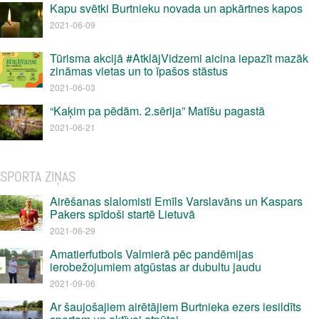
Kapu svētki Burtnieku novada un apkārtnes kapos
2021-06-09
Tūrisma akcijā #AtklājVidzemi aicina iepazīt mazāk
zināmas vietas un to īpašos stāstus
2021-06-03
“Kaķim pa pēdām. 2.sērija” Matīšu pagastā
2021-06-21
SPORTA ZIŅAS
Airēšanas slalomisti Emīls Varslavāns un Kaspars
Pakers spīdoši startē Lietuvā
2021-06-29
Amatierfutbols Valmierā pēc pandēmijas
ierobežojumiem atgūstas ar dubultu jaudu
2021-09-06
Ar šaujošajiem airētājiem Burtnieka ezers iesildīts