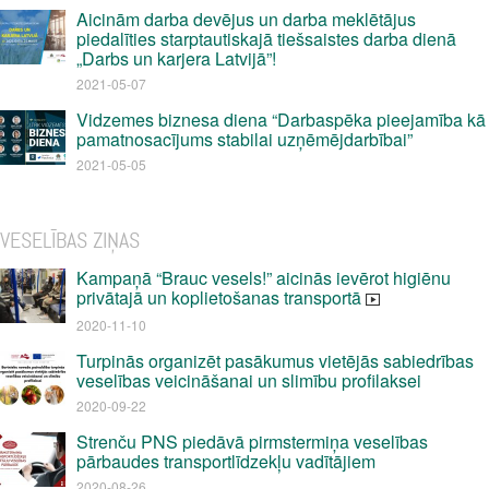
Aicinām darba devējus un darba meklētājus
piedalīties starptautiskajā tiešsaistes darba dienā
„Darbs un karjera Latvijā”!
2021-05-07
Vidzemes biznesa diena “Darbaspēka pieejamība kā
pamatnosacījums stabilai uzņēmējdarbībai”
2021-05-05
VESELĪBAS ZIŅAS
Kampaņā “Brauc vesels!” aicinās ievērot higiēnu
privātajā un koplietošanas transportā
2020-11-10
Turpinās organizēt pasākumus vietējās sabiedrības
veselības veicināšanai un slimību profilaksei
2020-09-22
Strenču PNS piedāvā pirmstermiņa veselības
pārbaudes transportlīdzekļu vadītājiem
2020-08-26