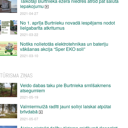
Talkotāji Burtnieka ezera niedrēs atrod pat salūta
iepakojumu
2021-04-27
No 1. aprīļa Burtnieku novadā iespējams nodot
lielgabarīta atkritumus
2021-03-22
Notiks nolietotās elektrotehnikas un bateriju
vākšanas akcija “Sper EKO soli”
2021-03-10
TŪRISMA ZIŅAS
Veido dabas taku pie Burtnieka smilšakmens
atsegumiem
2021-05-19
Valmiermuižā radīti jauni soliņi laiskai atpūtai
brīvdabā
2021-05-07