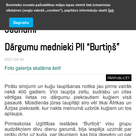
Burtnieku novada pašvaldības mājas lapas vietnē tiek izmantotas
sīkdatnes (angļu valodā „cookies”), papildus informāciju skatīt
šeit
Sapratu
Jaunumi
Dārgumu mednieki PII “Burtiņš”
2021-04-30
Foto galerija skatāma šeit!
PĀRPUBLICĒT
Pirātu sirojumi un kuģu laupīšanas notika jau pirms vairāk
nekā 400 gadiem. Viņi laupīja zeltu, sudrabu un citas
vērtīgas lietas no dārgumu piekrautiem kuģiem visā
pasaulē. Mūsdienās jūras laupītāji siro vēl tikai Āfrikas un
Āzijas piekrastē, kur nakts melnumā uzbrūk kuģiem un tos
aplaupa.
Pirmsskolas izglītības iestādes “Burtiņš” visu grupu
audzēkņiem divu dienu garumā, bija iespēja uzzināt par
pirātu dzīvi uz kuģa, par likumiem, kas bija jāievēro un par