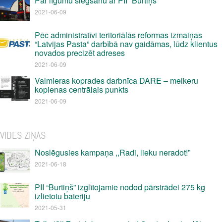
Par līgumu slēgšanu ar PII “Burtiņš”
2021-06-09
Pēc administratīvi teritoriālās reformas izmaiņas
“Latvijas Pasta” darbībā nav gaidāmas, lūdz klientus
novados precizēt adreses
2021-06-09
Valmieras koprades darbnīca DARE – meikeru
kopienas centrālais punkts
2021-06-09
VIDES ZIŅAS
Noslēgusies kampaņa ,,Radi, lieku neradot!”
2021-06-18
PII “Burtiņš” izglītojamie nodod pārstrādei 275 kg
izlietotu bateriju
2021-05-31