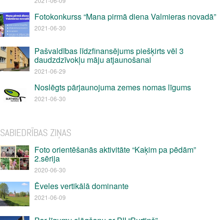
2021-06-09
Fotokonkurss “Mana pirmā diena Valmieras novadā”
2021-06-30
Pašvaldības līdzfinansējums piešķirts vēl 3
daudzdzīvokļu māju atjaunošanai
2021-06-29
Noslēgts pārjaunojuma zemes nomas līgums
2021-06-30
SABIEDRĪBAS ZIŅAS
Foto orientēšanās aktivitāte “Kaķim pa pēdām”
2.sērija
2020-06-30
Ēveles vertikālā dominante
2021-06-09