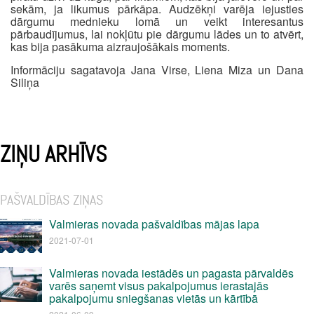
sekām, ja likumus pārkāpa. Audzēkņi varēja iejusties
dārgumu mednieku lomā un veikt interesantus
pārbaudījumus, lai nokļūtu pie dārgumu lādes un to atvērt,
kas bija pasākuma aizraujošākais moments.
Informāciju sagatavoja Jana Virse, Liena Miza un Dana
Siliņa
ZIŅU ARHĪVS
PAŠVALDĪBAS ZIŅAS
Valmieras novada pašvaldības mājas lapa
2021-07-01
Valmieras novada iestādēs un pagasta pārvaldēs
varēs saņemt visus pakalpojumus ierastajās
pakalpojumu sniegšanas vietās un kārtībā