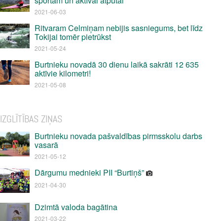
sportam un aktīvai atpūtai
2021-06-03
Ritvaram Celmiņam nebijis sasniegums, bet līdz
Tokijai tomēr pietrūkst
2021-05-24
Burtnieku novadā 30 dienu laikā sakrāti 12 635
aktīvie kilometri!
2021-05-08
IZGLĪTĪBAS ZIŅAS
Burtnieku novada pašvaldības pirmsskolu darbs
vasarā
2021-05-12
Dārgumu mednieki PII “Burtiņš”
2021-04-30
Dzimtā valoda bagātina
2021-03-22