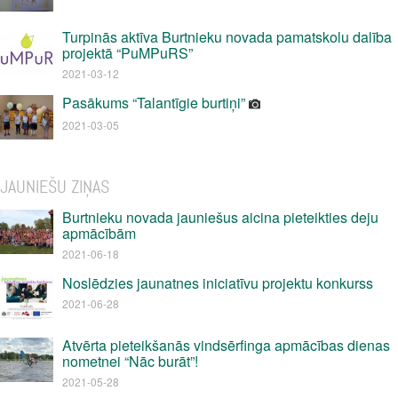
Turpinās aktīva Burtnieku novada pamatskolu dalība
projektā “PuMPuRS”
2021-03-12
Pasākums “Talantīgie burtiņi”
2021-03-05
JAUNIEŠU ZIŅAS
Burtnieku novada jauniešus aicina pieteikties deju
apmācībām
2021-06-18
Noslēdzies jaunatnes iniciatīvu projektu konkurss
2021-06-28
Atvērta pieteikšanās vindsērfinga apmācības dienas
nometnei “Nāc burāt”!
2021-05-28