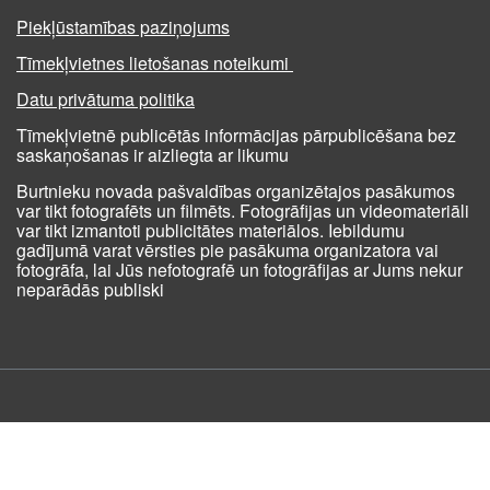
Piekļūstamības paziņojums
Tīmekļvietnes lietošanas noteikumi
Datu privātuma politika
Tīmekļvietnē publicētās informācijas pārpublicēšana bez
saskaņošanas ir aizliegta ar likumu
Burtnieku novada pašvaldības organizētajos pasākumos
var tikt fotografēts un filmēts. Fotogrāfijas un videomateriāli
var tikt izmantoti publicitātes materiālos. Iebildumu
gadījumā varat vērsties pie pasākuma organizatora vai
fotogrāfa, lai Jūs nefotografē un fotogrāfijas ar Jums nekur
neparādās publiski