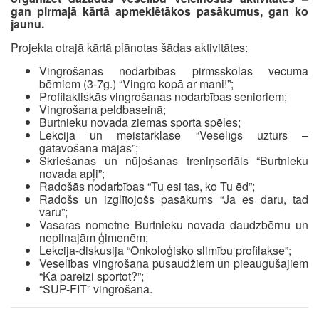
gan pirmajā kārtā apmeklētākos pasākumus, gan ko
jaunu.
Projekta otrajā kārtā plānotas šādas aktivitātes:
Vingrošanas nodarbības pirmsskolas vecuma
bērniem (3-7g.) “Vingro kopā ar mani!”;
Profilaktiskās vingrošanas nodarbības senioriem;
Vingrošana peldbaseinā;
Burtnieku novada ziemas sporta spēles;
Lekcija un meistarklase “Veselīgs uzturs –
gatavošana mājās”;
Skriešanas un nūjošanas treniņseriāls “Burtnieku
novada apļi”;
Radošās nodarbības “Tu esi tas, ko Tu ēd”;
Radošs un izglītojošs pasākums “Ja es daru, tad
varu”;
Vasaras nometne Burtnieku novada daudzbērnu un
nepilnajām ģimenēm;
Lekcija-diskusija “Onkoloģisko slimību profilakse”;
Veselības vingrošana pusaudžiem un pieaugušajiem
“Kā pareizi sportot?”;
“SUP-FIT” vingrošana.