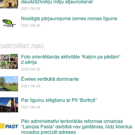
daudzdzīvokļu māju atjaunošanai
2021-06-29
Noslēgts pārjaunojuma zemes nomas līgums
2021-06-30
SABIEDRĪBAS ZIŅAS
Foto orientēšanās aktivitāte “Kaķim pa pēdām”
2.sērija
2020-06-30
Ēveles vertikālā dominante
2021-06-09
Par līgumu slēgšanu ar PII “Burtiņš”
2021-06-09
Pēc administratīvi teritoriālās reformas izmaiņas
“Latvijas Pasta” darbībā nav gaidāmas, lūdz klientus
novados precizēt adreses