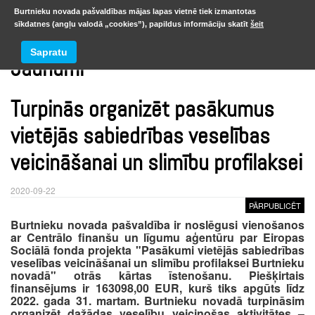
Burtnieku novada pašvaldības mājas lapas vietnē tiek izmantotas
sīkdatnes (angļu valodā „cookies”), papildus informāciju skatīt
šeit
Sapratu
Jaunumi
Turpinās organizēt pasākumus
vietējās sabiedrības veselības
veicināšanai un slimību profilaksei
2020-09-22
PĀRPUBLICĒT
Burtnieku novada pašvaldība ir noslēgusi vienošanos
ar Centrālo finanšu un līgumu aģentūru par Eiropas
Sociālā fonda projekta "Pasākumi vietējās sabiedrības
veselības veicināšanai un slimību profilaksei Burtnieku
novadā" otrās kārtas īstenošanu. Piešķirtais
finansējums ir 163098,00 EUR, kurš tiks apgūts līdz
2022. gada 31. martam. Burtnieku novadā turpināsim
organizēt dažādas veselību veicinošas aktivitātes –