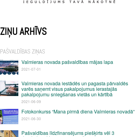
ZIŅU ARHĪVS
PAŠVALDĪBAS ZIŅAS
Valmieras novada pašvaldības mājas lapa
2021-07-01
Valmieras novada iestādēs un pagasta pārvaldēs
varēs saņemt visus pakalpojumus ierastajās
pakalpojumu sniegšanas vietās un kārtībā
2021-06-09
Fotokonkurss “Mana pirmā diena Valmieras novadā”
2021-06-30
Pašvaldības līdzfinansējums piešķirts vēl 3