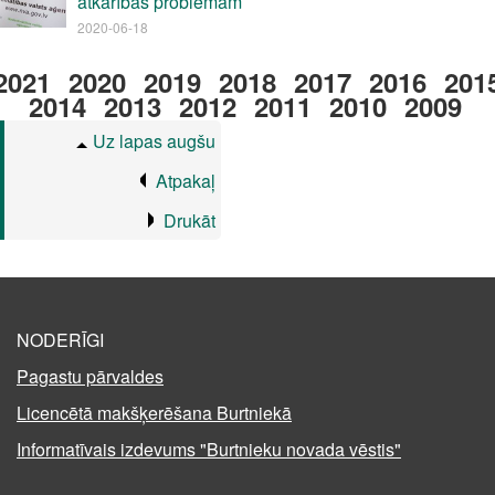
atkarības problēmām
2020-06-18
2021
2020
2019
2018
2017
2016
201
2014
2013
2012
2011
2010
2009
Uz lapas augšu
Atpakaļ
Drukāt
NODERĪGI
Pagastu pārvaldes
Licencētā makšķerēšana Burtniekā
Informatīvais izdevums "Burtnieku novada vēstis"