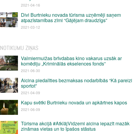
2021-04-16
Divi Burtnieku novada tūrisma uzņēmēji saņem
atpazīstamības zīmi “Gājējam draudzīgs”
2021-03-12
NOTIKUMU ZIŅAS
Valmiermuižas brīvdabas kino vakarus uzsāk ar
komēdiju „Kriminālās ekselences fonds”
2021-06-30
Aicina piedalīties bezmaksas nodarbībās “Kā pareizi
sportot”
2021-04-09
Kapu svētki Burtnieku novada un apkārtnes kapos
2021-06-09
Tūrisma akcijā #AtklājVidzemi aicina iepazīt mazāk
zināmas vietas un to īpašos stāstus