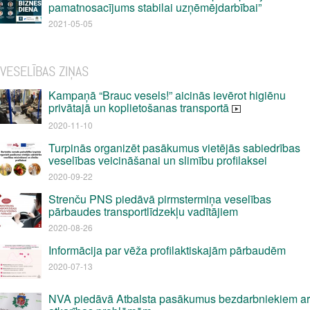
pamatnosacījums stabilai uzņēmējdarbībai”
2021-05-05
VESELĪBAS ZIŅAS
Kampaņā “Brauc vesels!” aicinās ievērot higiēnu
privātajā un koplietošanas transportā
2020-11-10
Turpinās organizēt pasākumus vietējās sabiedrības
veselības veicināšanai un slimību profilaksei
2020-09-22
Strenču PNS piedāvā pirmstermiņa veselības
pārbaudes transportlīdzekļu vadītājiem
2020-08-26
Informācija par vēža profilaktiskajām pārbaudēm
2020-07-13
NVA piedāvā Atbalsta pasākumus bezdarbniekiem ar