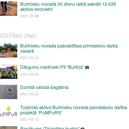
Burtnieku novadā 30 dienu laikā sakrāti 12 635
aktīvie kilometri!
2021-05-08
IZGLĪTĪBAS ZIŅAS
Burtnieku novada pašvaldības pirmsskolu darbs
vasarā
2021-05-12
Dārgumu mednieki PII “Burtiņš”
2021-04-30
Dzimtā valoda bagātina
2021-03-22
Turpinās aktīva Burtnieku novada pamatskolu dalība
projektā “PuMPuRS”
2021-03-12
Pasākums “Talantīgie burtiņi”