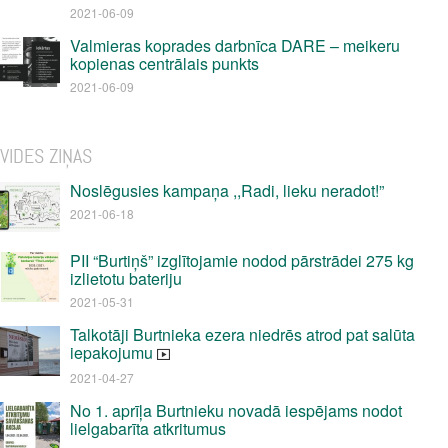
2021-06-09
Valmieras koprades darbnīca DARE – meikeru
kopienas centrālais punkts
2021-06-09
VIDES ZIŅAS
Noslēgusies kampaņa ,,Radi, lieku neradot!”
2021-06-18
PII “Burtiņš” izglītojamie nodod pārstrādei 275 kg
izlietotu bateriju
2021-05-31
Talkotāji Burtnieka ezera niedrēs atrod pat salūta
iepakojumu
2021-04-27
No 1. aprīļa Burtnieku novadā iespējams nodot
lielgabarīta atkritumus