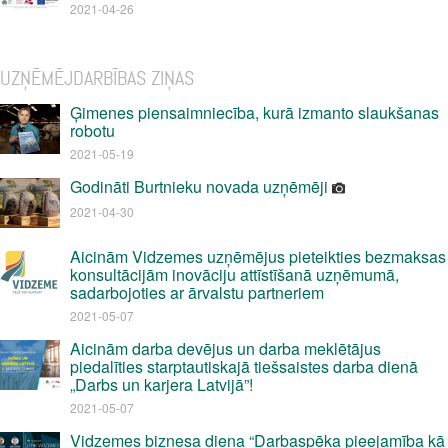
2021-04-26
UZŅĒMĒJDARBĪBAS ZIŅAS
Ģimenes piensaimniecība, kurā izmanto slaukšanas
robotu
2021-05-19
Godināti Burtnieku novada uzņēmēji
2021-04-30
Aicinām Vidzemes uzņēmējus pieteikties bezmaksas
konsultācijām inovāciju attīstīšanā uzņēmumā,
sadarbojoties ar ārvalstu partneriem
2021-05-07
Aicinām darba devējus un darba meklētājus
piedalīties starptautiskajā tiešsaistes darba dienā
„Darbs un karjera Latvijā”!
2021-05-07
Vidzemes biznesa diena “Darbaspēka pieejamība kā