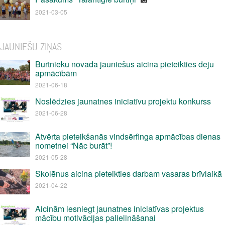
2021-03-05
JAUNIEŠU ZIŅAS
Burtnieku novada jauniešus aicina pieteikties deju
apmācībām
2021-06-18
Noslēdzies jaunatnes iniciatīvu projektu konkurss
2021-06-28
Atvērta pieteikšanās vindsērfinga apmācības dienas
nometnei “Nāc burāt”!
2021-05-28
Skolēnus aicina pieteikties darbam vasaras brīvlaikā
2021-04-22
Aicinām iesniegt jaunatnes iniciatīvas projektus
mācību motivācijas palielināšanai