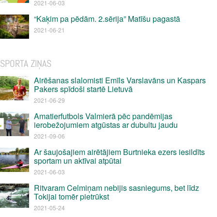
2021-06-03
“Kaķim pa pēdām. 2.sērija” Matīšu pagastā
2021-06-21
SPORTA ZIŅAS
Airēšanas slalomisti Emīls Varslavāns un Kaspars
Pakers spīdoši startē Lietuvā
2021-06-29
Amatierfutbols Valmierā pēc pandēmijas
ierobežojumiem atgūstas ar dubultu jaudu
2021-09-06
Ar šaujošajiem airētājiem Burtnieka ezers iesildīts
sportam un aktīvai atpūtai
2021-06-03
Ritvaram Celmiņam nebijis sasniegums, bet līdz
Tokijai tomēr pietrūkst
2021-05-24