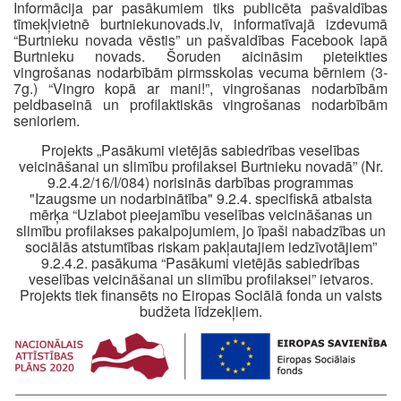
Informācija par pasākumiem tiks publicēta pašvaldības
tīmekļvietnē burtniekunovads.lv, informatīvajā izdevumā
“Burtnieku novada vēstis” un pašvaldības Facebook lapā
Burtnieku novads. Šoruden aicināsim pieteikties
vingrošanas nodarbībām pirmsskolas vecuma bērniem (3-
7g.) “Vingro kopā ar mani!”, vingrošanas nodarbībām
peldbaseinā un profilaktiskās vingrošanas nodarbībām
senioriem.
Projekts „Pasākumi vietējās sabiedrības veselības
veicināšanai un slimību profilaksei Burtnieku novadā” (Nr.
9.2.4.2/16/I/084) norisinās darbības programmas
"Izaugsme un nodarbinātība" 9.2.4. specifiskā atbalsta
mērķa “Uzlabot pieejamību veselības veicināšanas un
slimību profilakses pakalpojumiem, jo īpaši nabadzības un
sociālās atstumtības riskam pakļautajiem iedzīvotājiem”
9.2.4.2. pasākuma “Pasākumi vietējās sabiedrības
veselības veicināšanai un slimību profilaksei” ietvaros.
Projekts tiek finansēts no Eiropas Sociālā fonda un valsts
budžeta līdzekļiem.