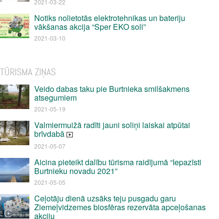
2021-03-22
Notiks nolietotās elektrotehnikas un bateriju
vākšanas akcija “Sper EKO soli”
2021-03-10
TŪRISMA ZIŅAS
Veido dabas taku pie Burtnieka smilšakmens
atsegumiem
2021-05-19
Valmiermuižā radīti jauni soliņi laiskai atpūtai
brīvdabā
2021-05-07
Aicina pieteikt dalību tūrisma raidījumā “Iepazīsti
Burtnieku novadu 2021”
2021-05-05
Ceļotāju dienā uzsāks teju pusgadu garu
Ziemeļvidzemes biosfēras rezervāta apceļošanas
akciju