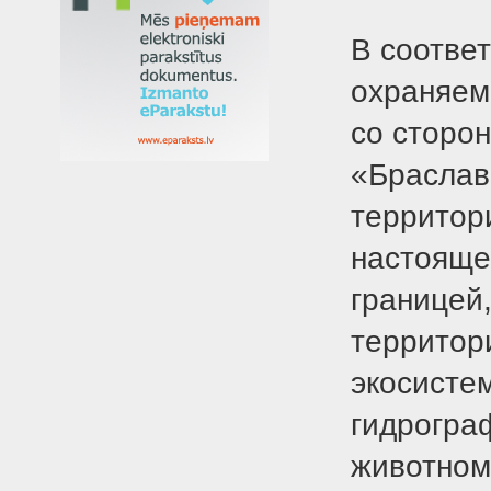
В соотве
охраняем
со сторо
«Браслав
территор
настояще
границей
территор
экосисте
гидрогра
животном