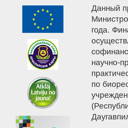
Данный п
Министро
года. Фин
осуществл
софинанс
научно-п
практиче
по биоре
учрежден
(Республ
Даугавпил