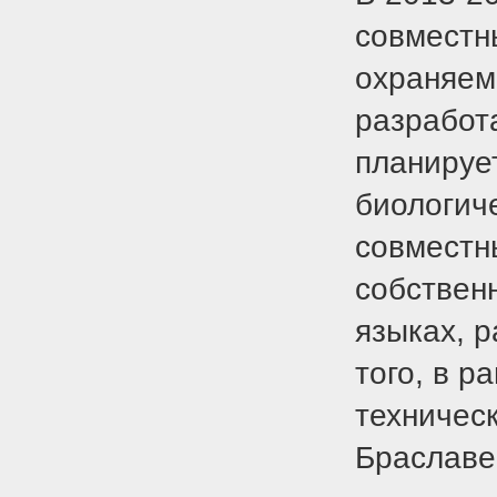
совместн
охраняем
разработа
планируе
биологич
совместн
собственн
языках, 
того, в р
техничес
Браславе