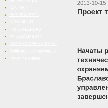
AKTUALITĀTES
2013-10-15
KONTAKTI
Проект 
PAR PROJEKTU
DOKUMENTI
FOTOGALERIJAS
PANORĀMAS 360
INFORMATĪVIE MATERIĀLI
Начаты 
Piekļūstamības paziņojums
Privātuma politika
техничес
охраняем
Браслав
управлен
завершен