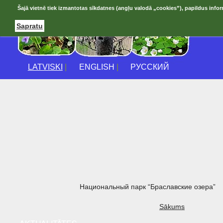
Šajā vietnē tiek izmantotas sīkdatnes (angļu valodā „cookies”), papildus infor
Sapratu
LATVISKI
|
ENGLISH
|
РУССКИЙ
Национальный парк “Браславские озера”
Sākums