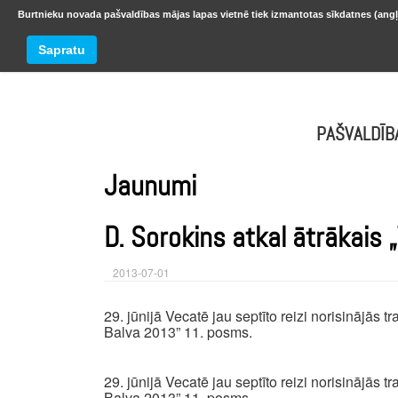
Burtnieku novada pašvaldības mājas lapas vietnē tiek izmantotas sīkdatnes (angļ
BURTNIEKU NOVADS
Trešdiena
Sapratu
oktobr
PAŠVALDĪB
Jaunumi
D. Sorokins atkal ātrākais
2013-07-01
29. jūnijā Vecatē jau septīto reizi norisinājās
Balva 2013” 11. posms.
29. jūnijā Vecatē jau septīto reizi norisinājās
Balva 2013” 11. posms.