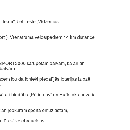
team”, bet trešie „Vidzemes
ort”). Vienātruma velosipēdiem 14 km distancē
r SPORT2000 sarūpētām balvām, kā arī ar
 balvām.
ensību dalībnieki piedalījās loterijas izlozē,
š.
 kā arī biedrību „Pēdu nav” un Burtnieku novada
t arī jebkuram sporta entuziastam,
ģentūras” velobrauciens.