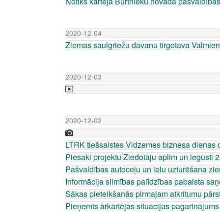
Notiks kārtējā Burtnieku novada pašvaldība
2020-12-04
Ziemas saulgriežu dāvanu tirgotava Valmie
2020-12-03
2020-12-02
LTRK tiešsaistes Vidzemes biznesa dienas 
Piesaki projektu Ziedotāju aplim un iegūsti 2
Pašvaldības autoceļu un ielu uzturēšana z
Informācija slimības palīdzības pabalsta s
Sākas pieteikšanās pirmajam atkritumu pār
Pieņemts ārkārtējās situācijas pagarinājums