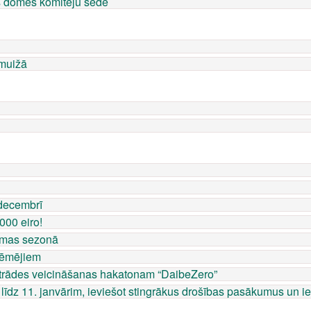
s domes komiteju sēde
rmuižā
decembrī
000 eiro!
iemas sezonā
aņēmējiem
strādes veicināšanas hakatonam “DaibeZero”
 līdz 11. janvārim, ieviešot stingrākus drošības pasākumus un 