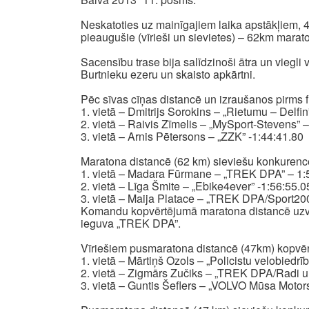
Neskatoties uz mainīgajiem laika apstākļiem, 4
pieaugušie (vīrieši un sievietes) – 62km mara
Sacensību trase bija salīdzinoši ātra un viegli
Burtnieku ezeru un skaisto apkārtni.
Pēc sīvas cīņas distancē un izraušanos pirms f
1. vietā – Dmitrijs Sorokins – „Rietumu – Delfin
2. vietā – Raivis Zīmelis – „MySport-Stevens” 
3. vietā – Arnis Pētersons – „ZZK” -1:44:41.80
Maratona distancē (62 km) sieviešu konkurenc
1. vietā – Madara Fūrmane – „TREK DPA” – 1:
2. vietā – Līga Šmite – „Ebike4ever” -1:56:55.0
3. vietā – Maija Platace – „TREK DPA/Sport20
Komandu kopvērtējumā maratona distancē uzvaru
ieguva „TREK DPA”.
Vīriešiem pusmaratona distancē (47km) kopvērt
1. vietā – Mārtiņš Ozols – „Policistu velobiedrī
2. vietā – Zigmārs Zučiks – „TREK DPA/Radi un
3. vietā – Guntis Šeflers – „VOLVO Mūsa Motors