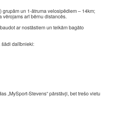
V12) grupām un 1-ātruma velosipēdiem – 14km;
a vērojams arī bērnu distancēs.
s, baudot ar nostāstiem un teikām bagāto
 šādi dalībnieki:
 „MySport-Stevens” pārstāvji, bet trešo vietu