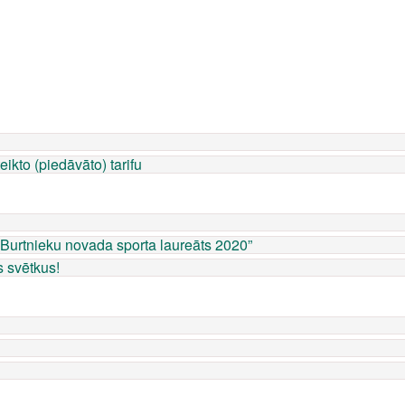
kto (piedāvāto) tarifu
“Burtnieku novada sporta laureāts 2020”
s svētkus!