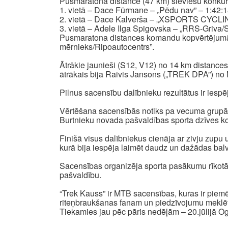
Pusmaratona distancē (47 km) sieviešu konkur
1. vietā – Dace Fūrmane – „Pēdu nav” – 1:42:
2. vietā – Dace Kalverša – „XSPORTS CYCLI
3. vietā – Adele Ilga Spigovska – „RRS-Griva/
Pusmaratona distances komandu kopvērtējumā u
mērnieks/Ripoautocentrs”.
Ātrākie jaunieši (S12, V12) no 14 km distance
ātrākais bija Raivis Jansons („TREK DPA”) no
Pilnus sacensību dalībnieku rezultātus ir iespē
Vērtēšana sacensībās notiks pa vecuma grupām
Burtnieku novada pašvaldības sporta dzīves k
Finišā visus dalībniekus cienāja ar zivju zupu 
kurā bija iespēja laimēt daudz un dažādas bal
Sacensības organizēja sporta pasākumu rīkotājs
pašvaldību.
“Trek Kauss” ir MTB sacensības, kuras ir piemēr
riteņbraukšanas fanam un piedzīvojumu meklē
Tiekamies jau pēc pāris nedēļām – 20.jūlijā Ogr