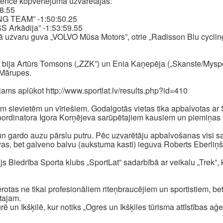
encē kopvērtējuma uzvarētājas:
18.55
NG TEAM” -1:50:50.25
SS Arkādija” -1:53:59.55
zvaru guva „VOLVO Mūsa Motors”, otrie „Radisson Blu cycling 
s bija Artūrs Tomsons („ZZK”) un Enia Kaņepēja („Skanste/Mysp
 Mārupes.
jams aplūkot http://www.sportlat.lv/results.php?id=410
 sievietēm un vīriešiem. Godalgotās vietas tika apbalvotas a
oordinatora Igora Korņējeva sarūpētajiem kausiem un piemiņas
un gardo auzu pārslu putru. Pēc uzvarētāju apbalvošanas visi sac
vas, bet galveno balvu (aukstuma kasti) ieguva Roberts Eberliņ
 Biedrība Sporta klubs „SportLat” sadarbībā ar veikalu „Trek”,
otas ne tikai profesionāliem riteņbraucējiem un sportistiem, be
tajam.
ē un Ikšķilē, kur notiks „Ogres un Ikšķiles tūrisma attīstības a