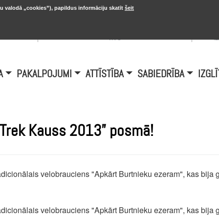
u valodā „cookies”), papildus informāciju skatīt
šeit
, 20.
A
Šobrīd Burtniekos:
+6.1℃, D vējš 6.5
is
m/s
i
A
PAKALPOJUMI
ATTĪSTĪBA
SABIEDRĪBA
IZGLĪ
 „Trek Kauss 2013” posmā!
 tradicionālais velobrauciens "Apkārt Burtnieku ezeram", kas bij
 tradicionālais velobrauciens "Apkārt Burtnieku ezeram", kas bij