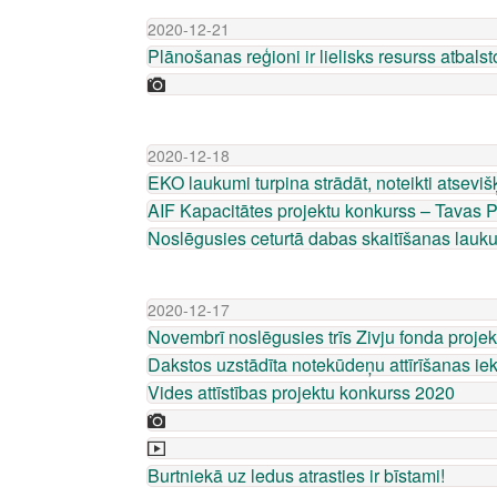
2020-12-21
Plānošanas reģioni ir lielisks resurss atbal
2020-12-18
EKO laukumi turpina strādāt, noteikti atseviš
AIF Kapacitātes projektu konkurss – Tavas 
Noslēgusies ceturtā dabas skaitīšanas lauk
2020-12-17
Novembrī noslēgusies trīs Zivju fonda projekt
Dakstos uzstādīta notekūdeņu attīrīšanas iek
Vides attīstības projektu konkurss 2020
Burtniekā uz ledus atrasties ir bīstami!