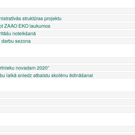
stratīvās struktūras projektu
nodot ZAAO EKO laukumos
oritāšu noteikšanā
u darbu sezona
urtnieku novadam 2020”
bu laikā sniedz atbalstu skolēnu ēdināšanai