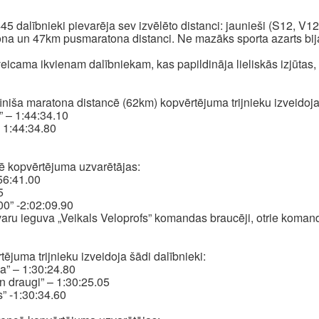
45 dalībnieki pievarēja sev izvēlēto distanci: jaunieši (S12, 
tona un 47km pusmaratona distanci. Ne mazāks sporta azarts bij
 veicama ikvienam dalībniekam, kas papildināja lieliskās izjūta
iniša maratona distancē (62km) kopvērtējuma trijnieku izveidoja
” – 1:44:34.10
– 1:44:34.80
ē kopvērtējuma uzvarētājas:
56:41.00
5
00” -2:02:09.90
 ieguva „Veikals Veloprofs” komandas braucēji, otrie komandas
ējuma trijnieku izveidoja šādi dalībnieki:
ba” – 1:30:24.80
 draugi” – 1:30:25.05
” -1:30:34.60