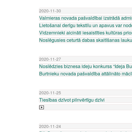
2020-11-30
Valmieras novada pašvaldībai izstrādā admini
Lietošanai derīgu tekstilu un apavus var 
Vidzemnieki aicināti iesaistīties kultūras pri
Noslēgusies ceturtā dabas skaitīšanas lauk
2020-11-27
Noslēdzies biznesa ideju konkurss “Ideja B
Burtnieku novada pašvaldība attālināto mācī
2020-11-25
Tiesības dzīvot pilnvērtīgu dzīvi
2020-11-24