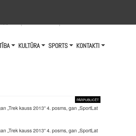
Viegli lasīt
A
burtu
zmērs
TĪBA
KULTŪRA
SPORTS
KONTAKTI
PĀRPUBLICĒT
a gan „Trek kauss 2013” 4. posms, gan „SportLat
a gan „Trek kauss 2013” 4. posms, gan „SportLat