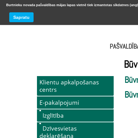
Burtnieku novada pašvaldības mājas lapas vietnē tiek izmantotas sīkdatnes (angļ
BURTNIEKU NOVADS
Trešdiena
Sapratu
oktobr
PAŠVALDĪB
Būv
Būv
Klientu apkalpošanas
centrs
Būv
E-pakalpojumi
Izglītība
Dzīvesvietas
deklarēšana