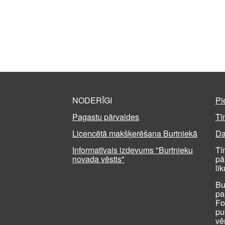
NODERĪGI
Pi
Pagastu pārvaldes
Tī
Licencētā makšķerēšana Burtniekā
Da
Informatīvais izdevums "Burtnieku
Tī
novada vēstis"
pā
li
Bu
pa
Fo
pu
vē