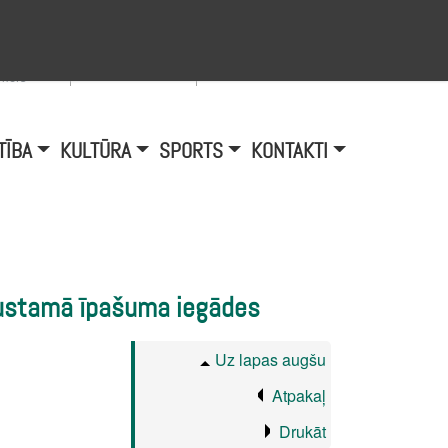
Viegli lasīt
A
burtu
zmērs
TĪBA
KULTŪRA
SPORTS
KONTAKTI
kustamā īpašuma iegādes
Uz lapas augšu
Atpakaļ
Drukāt