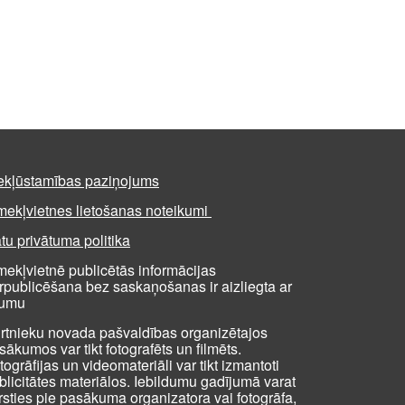
ekļūstamības paziņojums
mekļvietnes lietošanas noteikumi
tu privātuma politika
mekļvietnē publicētās informācijas
rpublicēšana bez saskaņošanas ir aizliegta ar
kumu
rtnieku novada pašvaldības organizētajos
sākumos var tikt fotografēts un filmēts.
togrāfijas un videomateriāli var tikt izmantoti
blicitātes materiālos. Iebildumu gadījumā varat
rsties pie pasākuma organizatora vai fotogrāfa,