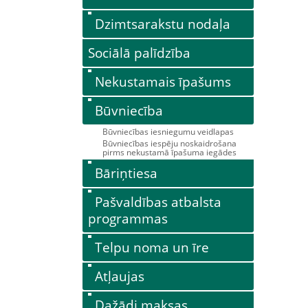
Dzimtsarakstu nodaļa
Sociālā palīdzība
Nekustamais īpašums
Būvniecība
Būvniecības iesniegumu veidlapas
Būvniecības iespēju noskaidrošana
pirms nekustamā īpašuma iegādes
Bāriņtiesa
Pašvaldības atbalsta
programmas
Telpu noma un īre
Atļaujas
Dažādi maksas