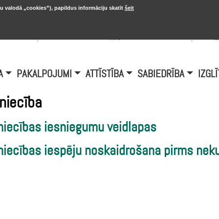
u valodā „cookies”), papildus informāciju skatīt
šeit
, 20.
A
Šobrīd Burtniekos:
+6.1℃, D vējš 6.5
is
m/s
i
A
PAKALPOJUMI
ATTĪSTĪBA
SABIEDRĪBA
IZGLĪ
niecība
niecības iesniegumu veidlapas
niecības iespēju noskaidrošana pirms ne