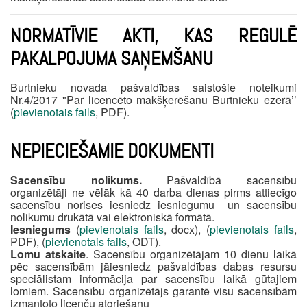
NORMATĪVIE AKTI, KAS REGULĒ
PAKALPOJUMA SAŅEMŠANU
Burtnieku novada pašvaldības saistošie noteikumi
Nr.4/2017 "Par licencēto makšķerēšanu Burtnieku ezerā’’
(
pievienotais fails
, PDF).
NEPIECIEŠAMIE DOKUMENTI
Sacensību nolikums.
Pašvaldībā sacensību
organizētāji ne vēlāk kā 40 darba dienas pirms attiecīgo
sacensību norises iesniedz iesniegumu un sacensību
nolikumu drukātā vai elektroniskā formātā.
Iesniegums
(
pievienotais fails
, docx), (
pievienotais fails
,
PDF), (
pievienotais fails
, ODT).
Lomu atskaite
. Sacensību organizētājam 10 dienu laikā
pēc sacensībām jāiesniedz pašvaldības dabas resursu
speciālistam informācija par sacensību laikā gūtajiem
lomiem. Sacensību organizētājs garantē visu sacensībām
izmantoto licenču atgriešanu