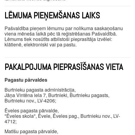
LĒMUMA PIEŅEMŠANAS LAIKS
Pašvaldība pieņem lēmumu par nolikuma saskaņošanu
viena mēneša laikā pēc tā reģistrēšanas Pašvaldībā.
Lēmums tiek nosūtīts atbilstoši pieprasītāja izvēlei:
klātienē, elektroniski vai pa pastu.
PAKALPOJUMA PIEPRASĪŠANAS VIETA
Pagastu pārvaldes
Burtnieku pagasta administrācija,
Jāņa Vintēna iela 7, Burtnieki, Burtnieku pagasts,
Burtnieku nov., LV-4206;
Ēveles pagasta pārvalde,
"Ēveles skola", Ēvele, Ēveles pag., Burtnieku nov., LV-
4712;
Matīšu pagasta pārvalde,