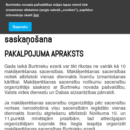
Burtnieku novada pašvaldības mājas lapas vietnē tiek
izmantotas sīkdatnes (angļu valodā „cookies”), papildus
informāciju skatīt
šeit
Makšķerēšanas sacensību
Sapratu
saskaņošana
PAKALPOJUMA APRAKSTS
Gada laikā Burtnieku ezerā var tikt rīkotas ne vairāk kā 10
makšķerēšanas sacensības. Makšķerēšanas sacensības
notiek atbilstoši vienas diennakts licenču izmantošanas
kārtībai. Makšķerēšanas sacensību nolikumu sacensību
organizētājs saskaņo ar Burtnieku novada pašvaldību,
Valsts vides dienestu un Dabas aizsardzības pārvaldi.
Ja makšķerēšanas sacensību organizētājs pēc sacensību
norises nenodrošina visu sacensībām iegādāto vienas
diennakts licenču atgriešanu atbilstoši Nolikuma 10. un
11.punktā minētajām prasībām, tad attiecīgajam
organizētājam turpmāk tiks liegta iespēja organizēt
makšķerēšanas sacensības Burtnieku ezerā.