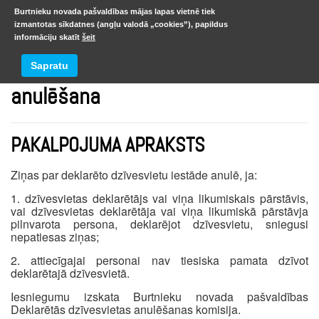
Burtnieku novada pašvaldības mājas lapas vietnē tiek
izmantotas sīkdatnes (angļu valodā „cookies”), papildus
informāciju skatīt
šeit
Deklarētās dzīvesvietas ziņu
Sapratu
anulēšana
PAKALPOJUMA APRAKSTS
Ziņas par deklarēto dzīvesvietu iestāde anulē, ja:
1. dzīvesvietas deklarētājs vai viņa likumiskais pārstāvis,
vai dzīvesvietas deklarētāja vai viņa likumiskā pārstāvja
pilnvarota persona, deklarējot dzīvesvietu, sniegusi
nepatiesas ziņas;
2. attiecīgajai personai nav tiesiska pamata dzīvot
deklarētajā dzīvesvietā.
Iesniegumu izskata Burtnieku novada pašvaldības
Deklarētās dzīvesvietas anulēšanas komisija.