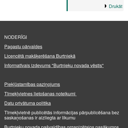
Drukāt
NODERĪGI
Pagastu pārvaldes
Licencētā makšķerēšana Burtniekā
Informatīvais izdevums "Burtnieku novada vēstis"
Piekļūstamības paziņojums
Tīmekļvietnes lietošanas noteikumi
Datu privātuma politika
Tīmekļvietnē publicētās informācijas pārpublicēšana bez
saskaņošanas ir aizliegta ar likumu
Burtnieku novada pašvaldības organizētajos pasākumos