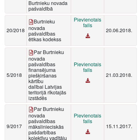
Burtnieku novada
pašvaldībā
Pievienotais
Burtnieku
fails
novada
20/2018
20.06.2018.
pašvaldības
ētikas kodekss
Par Burtnieku
novada
pašvaldības
Pievienotais
finansējuma
fails
5/2018
21.03.2018.
piešķiršanas
kārtību
dalībai Latvijas
teritorijā rīkotajās
izstādēs
Par Burtnieku
novada
Pievienotais
pašvaldības
fails
9/2017
15.11.2017.
mākslinieciskās
pašdarbības
kolektīvu vadītāju