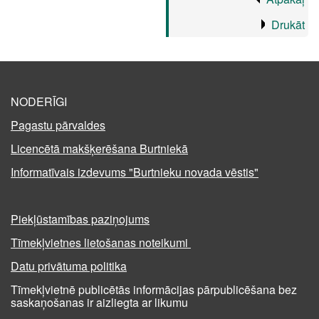
Drukāt
NODERĪGI
Pagastu pārvaldes
Licencētā makšķerēšana Burtniekā
Informatīvais izdevums "Burtnieku novada vēstis"
Piekļūstamības paziņojums
Tīmekļvietnes lietošanas noteikumi
Datu privātuma politika
Tīmekļvietnē publicētās informācijas pārpublicēšana bez
saskaņošanas ir aizliegta ar likumu