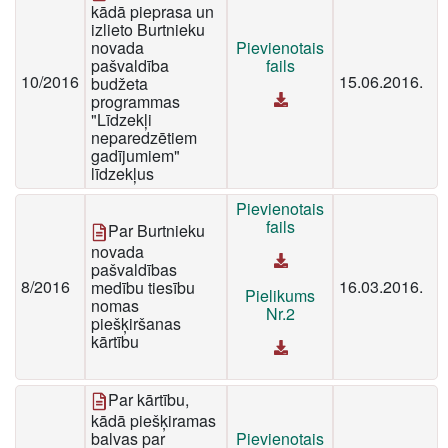
kādā pieprasa un
izlieto Burtnieku
novada
Pievienotais
pašvaldība
fails
10/2016
15.06.2016.
budžeta
programmas
"Līdzekļi
neparedzētiem
gadījumiem"
līdzekļus
Pievienotais
fails
Par Burtnieku
novada
pašvaldības
8/2016
16.03.2016.
medību tiesību
Pielikums
nomas
Nr.2
piešķiršanas
kārtību
Par kārtību,
kādā piešķiramas
balvas par
Pievienotais