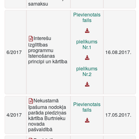
samaksu
Pievienotais
fails
Interešu
pielikums
izglītības
Nr.1
programmu
6/2017
16.08.2017.
īstenošanas
principi un kārtība
pielikums
Nr.2
Nekustamā
Pievienotais
īpašuma nodokļa
fails
parāda piedziņas
4/2017
17.05.2017.
kārtība Burtnieku
novada
pašvaldībā