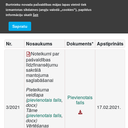
Burtnieku novada pašvaldības mājas lapas vietnē tiek
izmantotas sīkdatnes (angļu valodā „cookies”), papildus
informāciju skatīt
šeit
Noteikumi
Sapratu
Nr.
Nosaukums
Dokuments*
Apstiprināts
Noteikumi par
pašvaldības
līdzfinansējumu
sakrālā
mantojuma
saglabāšanai
Pieteikuma
veidlapa
Pievienotais
(
pievienotais fails
,
fails
docx)
3/2021
17.02.2021.
Tāme
(
pievienotais fails
,
docx)
Vērtēšanas