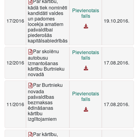
Par kārtību,
kādā tiek nominēti
Pievienotais
kandidāti valdes
fails
un padomes
17/2016
19.10.2016.
locekļa amatiem
pašvaldībai
piederošās
kapitālsabiedrībās
Par skolēnu
Pievienotais
autobusu
fails
12/2016
17.08.2016.
izmantošanas
kārtību Burtnieku
novadā
Par Burtnieku
novada
Pievienotais
pašvaldības
fails
bezmaksas
11/2016
17.08.2016.
ēdināšanas
kārtību
izglītojamiem
Par kārtību,