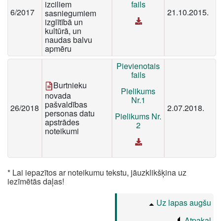
izciliem
fails
6/2017
21.10.2015.
sasniegumiem
izglītībā un
kultūrā, un
naudas balvu
apmēru
Pievienotais
fails
Burtnieku
Pielikums
novada
Nr.1
pašvaldības
26/2018
2.07.2018.
personas datu
Pielikums Nr.
apstrādes
2
noteikumi
* Lai iepazītos ar noteikumu tekstu, jāuzklikšķina uz
iezīmētās daļas!
Uz lapas augšu
Atpakaļ