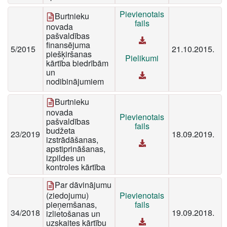
Pievienotais
Burtnieku
fails
novada
pašvaldības
finansējuma
5/2015
21.10.2015.
piešķiršanas
Pielikumi
kārtība biedrībām
un
nodibinājumiem
Burtnieku
novada
Pievienotais
pašvaldības
fails
budžeta
23/2019
18.09.2019.
izstrādāšanas,
apstiprināšanas,
izpildes un
kontroles kārtība
Par dāvinājumu
(ziedojumu)
Pievienotais
pieņemšanas,
fails
34/2018
19.09.2018.
izlietošanas un
uzskaites kārtību