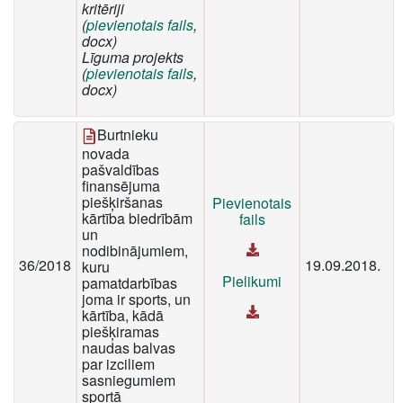
kritēriji
(
pievienotais fails
,
docx)
Līguma projekts
(
pievienotais fails
,
docx)
Burtnieku
novada
pašvaldības
finansējuma
piešķiršanas
Pievienotais
kārtība biedrībām
fails
un
nodibinājumiem,
36/2018
19.09.2018.
kuru
Pielikumi
pamatdarbības
joma ir sports, un
kārtība, kādā
piešķiramas
naudas balvas
par izciliem
sasniegumiem
sportā