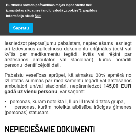
Burtnieku novada pašvaldības mājas lapas vietnē tiek
izmantotas sīkdatnes (angļu valodā „cookies”), papildus
informāciju skatīt
šeit
Pabalsts veselības aprūpei
Sapratu
Iesniedzot pieprasījumu pabalstam, nepieciešams iesniegt
arī izdevumus apliecinošu dokumentu oriģinālus (čeki vai
kvītis par medikamentu iegādi, kvītis vai rēķini par
ārstēšanos ambulatori vai stacionāri), kuros norādīti
personu identificējoši dati.
Pabalstu veselības aprūpei, kā atmaksu 30% apmērā no
izlietotās summas par medikamentu iegādi vai ārstēšanos
ambulatori un/vai stacionāri, nepārsniedzot
145,00 EUR
gadā uz vienu personu
, var saņemt:
• personas, kurām noteikta I, II un III invaliditātes grupa,
• personas, kurām noteikta atbilstība trūcīgas ģimenes
(personas) statusam.
NEPIECIEŠAMIE DOKUMENTI