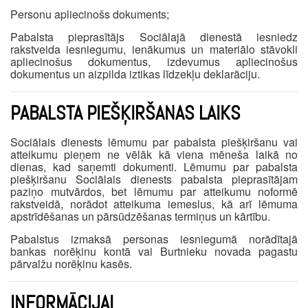
Personu apliecinošs dokuments;
Pabalsta pieprasītājs Sociālajā dienestā iesniedz
rakstveida iesniegumu, ienākumus un materiālo stāvokli
apliecinošus dokumentus, izdevumus apliecinošus
dokumentus un aizpilda iztikas līdzekļu deklarāciju.
PABALSTA PIEŠĶIRŠANAS LAIKS
Sociālais dienests lēmumu par pabalsta piešķiršanu vai
atteikumu pieņem ne vēlāk kā viena mēneša laikā no
dienas, kad saņemti dokumenti. Lēmumu par pabalsta
piešķiršanu Sociālais dienests pabalsta pieprasītājam
paziņo mutvārdos, bet lēmumu par atteikumu noformē
rakstveidā, norādot atteikuma iemeslus, kā arī lēmuma
apstrīdēšanas un pārsūdzēšanas termiņus un kārtību.
Pabalstus izmaksā personas iesniegumā norādītajā
bankas norēķinu kontā vai Burtnieku novada pagastu
pārvalžu norēķinu kasēs.
INFORMĀCIJAI