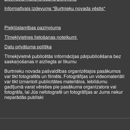
Informatīvais izdevums "Burtnieku novada vēstis"
Piekļūstamības paziņojums
Tīmekļvietnes lietošanas noteikumi
Datu privātuma politika
Tīmekļvietnē publicētās informācijas pārpublicēšana bez
saskaņošanas ir aizliegta ar likumu
Burtnieku novada pašvaldības organizētajos pasākumos
var tikt fotografēts un filmēts. Fotogrāfijas un videomateriāli
var tikt izmantoti publicitātes materiālos. Iebildumu
gadījumā varat vērsties pie pasākuma organizatora vai
fotogrāfa, lai Jūs nefotografē un fotogrāfijas ar Jums nekur
neparādās publiski