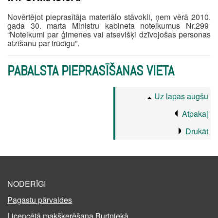
Novērtējot pieprasītāja materiālo stāvokli, ņem vērā 2010.
gada 30. marta Ministru kabineta noteikumus Nr.299
“Noteikumi par ģimenes vai atsevišķi dzīvojošas personas
atzīšanu par trūcīgu”.
PABALSTA PIEPRASĪŠANAS VIETA
Uz lapas augšu
Atpakaļ
Drukāt
NODERĪGI
Pagastu pārvaldes
Licencētā makšķerēšana Burtniekā