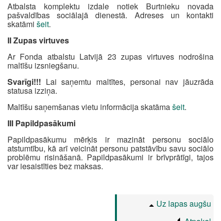
Atbalsta komplektu izdale notiek Burtnieku novada
pašvaldības sociālajā dienestā. Adreses un kontakti
skatāmi
šeit
.
II Zupas virtuves
Ar Fonda atbalstu Latvijā 23 zupas virtuves nodrošina
maltīšu izsniegšanu.
Svarīgi!!!
Lai saņemtu maltītes, personai nav jāuzrāda
statusa izziņa.
Maltīšu saņemšanas vietu informācija skatāma
šeit
.
III Papildpasākumi
Papildpasākumu mērķis ir mazināt personu sociālo
atstumtību, kā arī veicināt personu patstāvību savu sociālo
problēmu risināšanā. Papildpasākumi ir brīvprātīgi, tajos
var iesaistīties bez maksas.
Uz lapas augšu