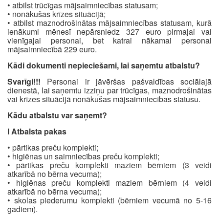
• atbilst trūcīgas mājsaimniecības statusam;
• nonākušas krīzes situācijā;
• atbilst maznodrošinātas mājsaimniecības statusam, kurā
ienākumi mēnesī nepārsniedz 327 euro pirmajai vai
vienīgajai personai, bet katrai nākamai personai
mājsaimniecībā 229 euro.
Kādi dokumenti nepieciešami, lai saņemtu atbalstu?
Svarīgi!!!
Personai ir jāvēršas pašvaldības sociālajā
dienestā, lai saņemtu izziņu par trūcīgas, maznodrošinātas
vai krīzes situācijā nonākušas mājsaimniecības statusu.
Kādu atbalstu var saņemt?
I Atbalsta pakas
• pārtikas preču komplekti;
• higiēnas un saimniecības preču komplekti;
• pārtikas preču komplekti maziem bērniem (3 veidi
atkarībā no bērna vecuma);
• higiēnas preču komplekti maziem bērniem (4 veidi
atkarībā no bērna vecuma);
• skolas piederumu komplekti (bērniem vecumā no 5-16
gadiem).