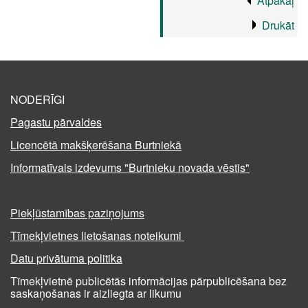
Atpakaļ
Drukāt
NODERĪGI
Pagastu pārvaldes
Licencētā makšķerēšana Burtniekā
Informatīvais izdevums "Burtnieku novada vēstis"
Piekļūstamības paziņojums
Tīmekļvietnes lietošanas noteikumi
Datu privātuma politika
Tīmekļvietnē publicētās informācijas pārpublicēšana bez
saskaņošanas ir aizliegta ar likumu