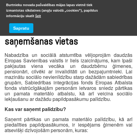
Burtnieku novada pašvaldības mājas lapas vietnē tiek
izmantotas sīkdatnes (angļu valodā „cookies”), papildus
informāciju skatīt
šeit
Atbalsta paku un maltīšu
Sapratu
saņemšanas vietas
Nabadzība un sociālā atstumtība vēljoprojām daudzās
Eiropas Savienības valstīs ir liels izaicinājums, kam īpaši
pakļautas viena vecāka un daudzbērnu ģimenes,
pensionāri, cilvēki ar invaliditāti un bezpajumtnieki. Lai
mazinātu sociālo nevienlīdzību starp dažādām sabiedrības
grupām, Sabiedrības integrācijas fonds Eiropas Atbalsta
fonda vistrūcīgākajām personām ietvaros sniedz pārtikas
un pamata materiālo atbalstu, kā arī veicina sociālo
iekļaušanu ar dažādu papildpasākumu palīdzību.
Kas var saņemt palīdzību?
Saņemt pārtikas un pamata materiālo palīdzību, kā arī
piedalīties papildpasākumos, ir iespējams ģimenēm vai
atsevišķi dzīvojošām personām, kuras: