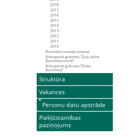
2018
2017
2016
2015
2014
2013
2012
2011
2010
Burtnieku novada ainavas
Krāsojamā grāmata “Zivju dzīve
Burtnieka ezerā”
Krāsojamā grāmata “Dzīve
Burtniekā”
Struktūra
Vakances
Personu datu apstrāde
Piekļūstamības
paziņojums