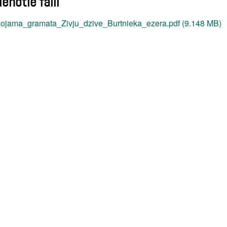
ienotie faili
ojama_gramata_Zivju_dzive_Burtnieka_ezera.pdf (9.148 MB)