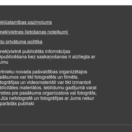
ekļūstamības paziņojums
mekļvietnes lietošanas noteikumi
tu privātuma politika
mekļvietnē publicētās informācijas
rpublicēšana bez saskaņošanas ir aizliegta ar
kumu
rtnieku novada pašvaldības organizētajos
sākumos var tikt fotografēts un filmēts.
togrāfijas un videomateriāli var tikt izmantoti
blicitātes materiālos. Iebildumu gadījumā varat
rsties pie pasākuma organizatora vai fotogrāfa,
i Jūs nefotografē un fotogrāfijas ar Jums nekur
parādās publiski