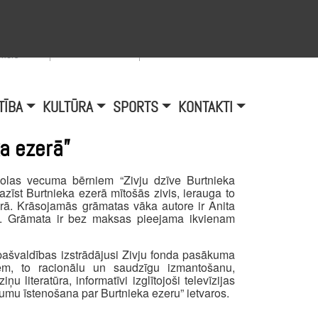
Viegli lasīt
A
burtu
zmērs
TĪBA
KULTŪRA
SPORTS
KONTAKTI
a ezerā”
olas vecuma bērniem “Zivju dzīve Burtnieka
zīst Burtnieka ezerā mītošās zivis, ierauga to
zerā. Krāsojamās grāmatas vāka autore ir Anita
ne. Grāmata ir bez maksas pieejama ikvienam
pašvaldības izstrādājusi Zivju fonda pasākuma
em, to racionālu un saudzīgu izmantošanu,
u literatūra, informatīvi izglītojoši televīzijas
kumu īstenošana par Burtnieka ezeru” ietvaros.