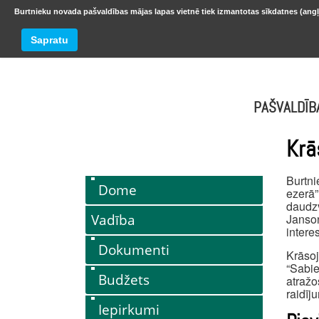
Burtnieku novada pašvaldības mājas lapas vietnē tiek izmantotas sīkdatnes (angļ
BURTNIEKU NOVADS
Trešdiena
Sapratu
oktobr
PAŠVALDĪB
Krā
Burtn
Dome
ezerā”
daudzv
Vadība
Janso
intere
Dokumenti
Krāsoj
“Sabi
Budžets
atražo
raidīj
Iepirkumi