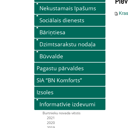
Piev
Nekustamais īpašums
Kras
Sociālais dienests
Bāriņtiesa
Dzimtsarakstu nodaļa
Būvvalde
Pagastu pārvaldes
SIA “BN Komforts”
Izsoles
Informatīvie izdevumi
Burtnieku novada vēstis
2021
2020
2019