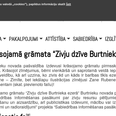
u valodā „cookies”), papildus informāciju skatīt
šeit
, 20.
A
Šobrīd Burtniekos:
+6.1℃, D vējš 6.5
is
m/s
i
A
PAKALPOJUMI
ATTĪSTĪBA
SABIEDRĪBA
IZGLĪ
sojamā grāmata “Zivju dzīve Burtniek
ieku novada pašvaldība izdevusi krāsojamo grāmatu pirmssk
. Krāsojot zīmējumus, bērni vienkāršā un saprotamā veidā iepa
eidību, kā arī uzzina, ko zivis ēd un kāds ir barības tīkls e
ne – Zirnīte, bet iekšlapu ilustrācijas zīmējusi Zane Rube
sentam (skat. pievienoto failu)!
amo grāmatu “Zivju dzīve Burtnieka ezerā” Burtnieku novada 
edrības informēšanas pasākumi par zivju resursu pētījumi
šanu un aizsardzību, arī publicistikas izdevumi, mācību vai izziņ
umi un radioraidījumi” projekta “Sabiedrības informēšanas pasā