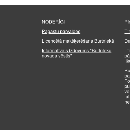
NODERĪGI
Pi
Pagastu pārvaldes
Tī
Licencētā makšķerēšana Burtniekā
Da
Informatīvais izdevums "Burtnieku
Tī
novada vēstis"
pā
li
Bu
pa
Fo
pu
vē
la
ne