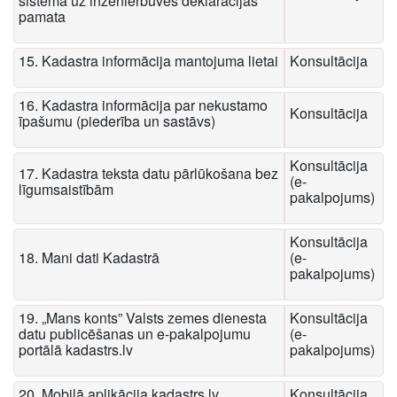
sistēmā uz inženierbūves deklarācijas
pamata
15. Kadastra informācija mantojuma lietai
Konsultācija
16. Kadastra informācija par nekustamo
Konsultācija
īpašumu (piederība un sastāvs)
Konsultācija
17. Kadastra teksta datu pārlūkošana bez
(e-
līgumsaistībām
pakalpojums)
Konsultācija
18. Mani dati Kadastrā
(e-
pakalpojums)
19. „Mans konts” Valsts zemes dienesta
Konsultācija
datu publicēšanas un e-pakalpojumu
(e-
portālā kadastrs.lv
pakalpojums)
20. Mobilā aplikācija kadastrs.lv
Konsultācija