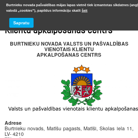
Burtnieku novada pašvaldības mājas lapas vietnē tiek izmantotas sīkdatnes (ang
valodā „cookies”), papildus informāciju skatīt
šeit
Sapratu
Klientu apkalpošanas centrs
BURTNIEKU NOVADA VALSTS UN PAŠVALDĪBAS
VIENOTAIS KLIENTU
APKALPOŠANAS CENTRS
Adrese
Burtnieku novads, Matīšu pagasts, Matīši, Skolas iela 11,
LV- 4210