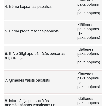
pakalpojums
4. Bērna kopšanas pabalsts
(e-
pakalpojums)
Klātienes
pakalpojums
5. Bērna piedzimšanas pabalsts
(e-
pakalpojums)
Klātienes
6. Brīvprātīgi apdrošinātās personas
pakalpojums
reģistrācija
(e-
pakalpojums)
Klātienes
pakalpojums
7. Ģimenes valsts pabalsts
(e-
pakalpojums)
Klātienes
8. Informācija par sociālās
pakalpojums
apdrošināšanas iemaksām un