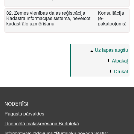
32. Zemes vienības daļas reģistrācija
Konsultācija
Kadastra informācijas sistēmā, neveicot
(e-
kadastrālo uzmērīšanu
pakalpojums)
Uz lapas augšu
Atpakaļ
Drukāt
NODERĪGI
Pagastu pārvaldes
Licencētā makšķerēšana Burtniekā
Informatīvais izdevums "Burtnieku novada vēstis"