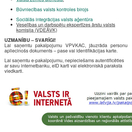
Būvniecības valsts kontroles birojs
Sociālās integrācijas valsts aģentūra
Veselības un darbspēju ekspertīzes ārstu valsts
komisija (VDEĀVK)
UZMANĪBU – SVARĪGI!
Lai saņemtu pakalpojumu VPVKAC, jāuzrāda personu
apliecinošs dokuments – pase vai identifikācijas karte.
Lai saņemtu e-pakalpojumu, nepieciešams autentificēties
ar savu internetbanku, eID karti vai elektroniskā paraksta
viedkarti.