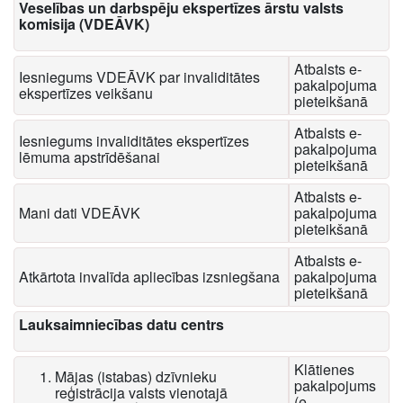
​Veselības un darbspēju ekspertīzes ārstu valsts
komisija (VDEĀVK)
Atbalsts e-
Iesniegums VDEĀVK par invaliditātes
pakalpojuma
ekspertīzes veikšanu
pieteikšanā
Atbalsts e-
Iesniegums invaliditātes ekspertīzes
pakalpojuma
lēmuma apstrīdēšanai
pieteikšanā
Atbalsts e-
Mani dati VDEĀVK
pakalpojuma
pieteikšanā
Atbalsts e-
Atkārtota invalīda apliecības izsniegšana
pakalpojuma
pieteikšanā
Lauksaimniecības datu centrs
Klātienes
Mājas (istabas) dzīvnieku
pakalpojums
reģistrācija valsts vienotajā
(e-