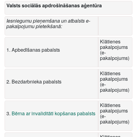
Valsts sociālās apdrošināšanas aģentūra
Iesniegumu pieņemšana un atbalsts e-
pakalpojumu pieteikšanā:
Klātienes
pakalpojums
1. Apbedīšanas pabalsts
(e-
pakalpojums)
Klātienes
pakalpojums
2. Bezdarbnieka pabalsts
(e-
pakalpojums)
Klātienes
pakalpojums
3.
Bērna ar invaliditāti kopšanas pabalsts
(e-
pakalpojums)
Klātienes