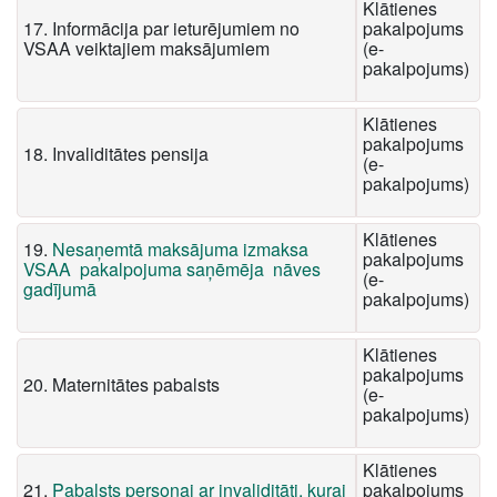
Klātienes
17. Informācija par ieturējumiem no
pakalpojums
VSAA veiktajiem maksājumiem
(e-
pakalpojums)
Klātienes
pakalpojums
18. Invaliditātes pensija
(e-
pakalpojums)
Klātienes
19.
Nesaņemtā maksājuma izmaksa
pakalpojums
VSAA pakalpojuma saņēmēja nāves
(e-
gadījumā
pakalpojums)
Klātienes
pakalpojums
20. Maternitātes pabalsts
(e-
pakalpojums)
Klātienes
21.
Pabalsts personai ar invaliditāti, kurai
pakalpojums