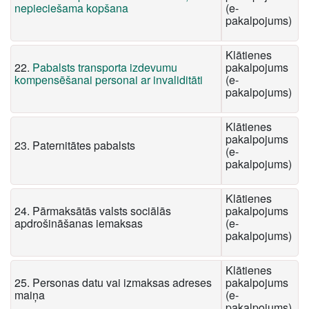
nepieciešama kopšana
(e-
pakalpojums)
Klātienes
22.
Pabalsts transporta izdevumu
pakalpojums
kompensēšanai personai ar invaliditāti
(e-
pakalpojums)
Klātienes
pakalpojums
23. Paternitātes pabalsts
(e-
pakalpojums)
Klātienes
24. Pārmaksātās valsts sociālās
pakalpojums
apdrošināšanas iemaksas
(e-
pakalpojums)
Klātienes
25. Personas datu vai izmaksas adreses
pakalpojums
maiņa
(e-
pakalpojums)