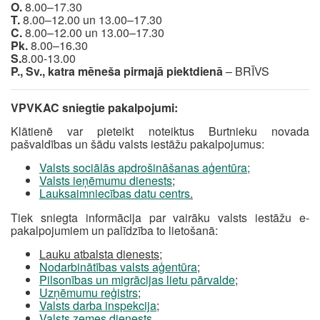
O.
8.00–17.30
T.
8.00–12.00 un 13.00–17.30
C.
8.00–12.00 un 13.00–17.30
Pk.
8.00–16.30
S.
8.00-13.00
P., Sv., katra mēneša pirmajā piektdienā
– BRĪVS
VPVKAC sniegtie pakalpojumi:
Klātienē var pieteikt noteiktus Burtnieku novada
pašvaldības un šādu valsts iestāžu pakalpojumus:
Valsts sociālās apdrošināšanas aģentūra;
Valsts ieņēmumu dienests
;
Lauksaimniecības datu centrs
.
Tiek sniegta informācija par vairāku valsts iestāžu e-
pakalpojumiem un palīdzība to lietošanā:
Lauku atbalsta dienests;
Nodarbinātības valsts aģentūra
;
Pilsonības un migrācijas lietu pārvalde
;
Uzņēmumu reģistrs
;
Valsts darba inspekcija
;
Valsts zemes dienests
.