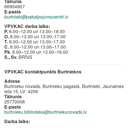
Tālrunis
66954907
E-pasts
burtnieki@pakalpojumucentri.lv
VPVKAC darba laiks:
P.
8.00–12.00 un 13.00–18.00
O.
8.00–12.00 un 13.00–17.00
T.
8.00–12.00 un 13.00–17.00
C.
8.00–12.00 un 13.00–17.00
Pk.
8.00–12.00 un 13.00–16.00
S., Sv.
BRĪVS
VPVKAC kontaktpunkts Burtniekos
Adrese
Burtnieku novads, Burtnieku pagasts, Burtnieki, Jaunatnes
iela 15, LV- 4206
Tālrunis
25770008
E-pasts
burtnieku.biblioteka@burtniekunovads.lv
Darba laiks: