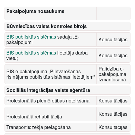
Pakalpojuma nosaukums
Būvniecības valsts kontroles birojs
BIS publiskās sistēmas
sadaļa „E-
Konsultācijas
pakalpojumi”
BIS publiskās sistēmas
lietotāja darba
Konsultācijas
vietu;
Palīdzība e-
BIS e-pakalpojuma „Pilnvarošanas
pakalpojuma
risinājums publiskās sistēmas lietotājiem”
izmantošanā
Sociālās integrācijas valsts aģentūra
Profesionālās piemērotības noteikšana
Konsultācijas
Konsultācijas
Profesionālā rehabilitācija
Transportlīdzekļa pielāgošana
Konsultācijas