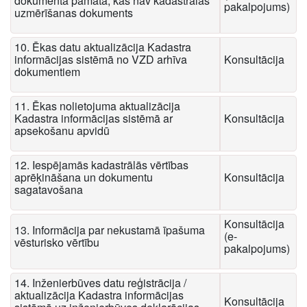
dokumenta pamata, kas nav kadastrālās
pakalpojums)
uzmērīšanas dokuments
10. Ēkas datu aktualizācija Kadastra
informācijas sistēmā no VZD arhīva
Konsultācija
dokumentiem
11. Ēkas nolietojuma aktualizācija
Kadastra informācijas sistēmā ar
Konsultācija
apsekošanu apvidū
12. Iespējamās kadastrālās vērtības
aprēķināšana un dokumentu
Konsultācija
sagatavošana
Konsultācija
13. Informācija par nekustamā īpašuma
(e-
vēsturisko vērtību
pakalpojums)
14. Inženierbūves datu reģistrācija /
aktualizācija Kadastra informācijas
Konsultācija