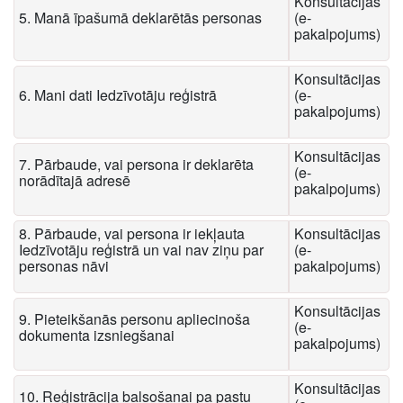
Konsultācijas
5. Manā īpašumā deklarētās personas
(e-
pakalpojums)
Konsultācijas
6. Mani dati Iedzīvotāju reģistrā
(e-
pakalpojums)
Konsultācijas
7. Pārbaude, vai persona ir deklarēta
(e-
norādītajā adresē
pakalpojums)
8. Pārbaude, vai persona ir iekļauta
Konsultācijas
Iedzīvotāju reģistrā un vai nav ziņu par
(e-
personas nāvi
pakalpojums)
Konsultācijas
9. Pieteikšanās personu apliecinoša
(e-
dokumenta izsniegšanai
pakalpojums)
Konsultācijas
10. Reģistrācija balsošanai pa pastu