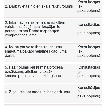
Konsultācijas
2. Darbavietas higiēniskais raksturojums
(e-
pakalpojums)
3. Informācijas saņemšana no citām
Konsultācijas
valsts institūcijām par iespējamiem
(e-
pārkāpumiem Darba inspekcijas
pakalpojums)
kompetences jomā
4. Izziņa par veselības traucējumu
Konsultācijas
smaguma pakāpi nelaimes gadījumā
(e-
darbā
pakalpojums)
5. Paziņojums par kriminālprocesa
Konsultācijas
uzsākšanu, atteikumu uzsākt
(e-
kriminālprocesu vai tā izbeigšanu
pakalpojums)
Konsultācijas
6. Ziņojums par arodslimības gadījumu
(e-
pakalpojums)