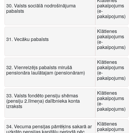
Klātienes
30. Valsts sociālā nodrošinājuma
pakalpojums
pabalsts
(e-
pakalpojums)
Klātienes
pakalpojums
31. Vecāku pabalsts
(e-
pakalpojums)
Klātienes
32. Vienreizējs pabalsts mirušā
pakalpojums
pensionāra laulātajam (pensionāram)
(e-
pakalpojums)
Klātienes
33. Valsts fondēto pensiju shēmas
pakalpojums
(pensiju 2.līmeņa) dalībnieka konta
(e-
izraksts
pakalpojums)
Klātienes
34. Vecuma pensijas pārrēķins sakarā ar
pakalpojums
uzkrāto pensijas kapitālu periodā pēc