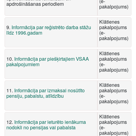
(e-
apdrošināšanas periodiem
pakalpojums)
Klātienes
9.
Informācija par reģistrēto darba stāžu
pakalpojums
līdz 1996.gadam
(e-
pakalpojums)
Klātienes
10.
Informācija par piešķirtajiem VSAA
pakalpojums
pakalpojumiem
(e-
pakalpojums)
Klātienes
11.
Informācija par izmaksai nosūtīto
pakalpojums
pensiju, pabalstu, atlīdzību
(e-
pakalpojums)
Klātienes
12.
Informācija par ieturēto ienākuma
pakalpojums
nodokli no pensijas vai pabalsta
(e-
pakalpojums)