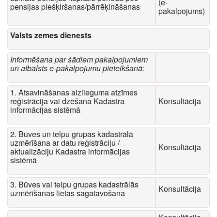
(e-
pensijas piešķiršanas/pārrēķināšanas
pakalpojums)
Valsts zemes dienests
Informēšana par šādiem pakalpojumiem
un atbalsts e-pakalpojumu pieteikšanā:
1. Atsavināšanas aizlieguma atzīmes
reģistrācija vai dzēšana Kadastra
Konsultācija
informācijas sistēmā
2. Būves un telpu grupas kadastrālā
uzmērīšana ar datu reģistrāciju /
Konsultācija
aktualizāciju Kadastra informācijas
sistēmā
3. Būves vai telpu grupas kadastrālās
Konsultācija
uzmērīšanas lietas sagatavošana