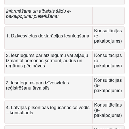
Informēšana un atbalsts šādu e-
pakalpojumu pieteikšanā:
Konsultācijas
1. Dzīvesvietas deklarācijas iesniegšana
(e-
pakalpojums)
2. Iesniegums par aizliegumu vai atļauju
Konsultācijas
izmantot personas ķermeni, audus un
(e-
orgānus pēc nāves
pakalpojums)
Konsultācijas
3. Iesniegums par dzīvesvietas
(e-
reģistrēšanu ārvalstīs
pakalpojums)
Konsultācijas
4. Latvijas pilsonības iegūšanas ceļvedis
(e-
– konsultants
pakalpojums)