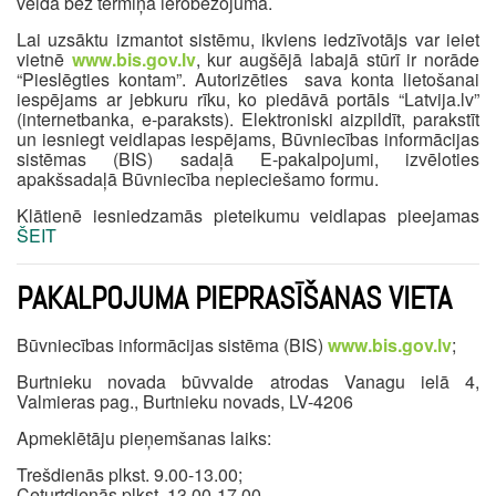
veidā bez termiņa ierobežojuma.
Lai uzsāktu izmantot sistēmu, ikviens iedzīvotājs var ieiet
vietnē
www.bis.gov.lv
, kur augšējā labajā stūrī ir norāde
“Pieslēgties kontam”. Autorizēties sava konta lietošanai
iespējams ar jebkuru rīku, ko piedāvā portāls “Latvija.lv”
(internetbanka, e-paraksts). Elektroniski aizpildīt, parakstīt
un iesniegt veidlapas iespējams, Būvniecības informācijas
sistēmas (BIS) sadaļā E-pakalpojumi, izvēloties
apakšsadaļā Būvniecība nepieciešamo formu.
Klātienē iesniedzamās pieteikumu veidlapas pieejamas
ŠEIT
PAKALPOJUMA PIEPRASĪŠANAS VIETA
Būvniecības informācijas sistēma (BIS)
www.bis.gov.lv
;
Burtnieku novada būvvalde atrodas Vanagu ielā 4,
Valmieras pag., Burtnieku novads, LV-4206
Apmeklētāju pieņemšanas laiks:
Trešdienās plkst. 9.00-13.00;
Ceturtdienās plkst. 13.00-17.00.