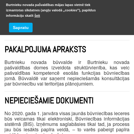
Burtnieku novada pašvaldības mājas lapas vietnē tiek
izmantotas sīkdatnes (angļu valodā „cookies”), papildus
informāciju skatīt
šeit
Būvniecības iesniegumu veidlapas
Sapratu
PAKALPOJUMA APRAKSTS
Burtnieku novada būvvalde ir Burtnieku novada
pašvaldības domes izveidota struktūrvienība, kas veic
pašvaldības kompetencē esošās funkcijas būvniecības
jomā. Būvvaldē var saņemt nepieciešamās konsultācijas
par būvniecību vai teritorijas plānojumiem.
NEPIECIEŠAMIE DOKUMENTI
No 2020. gada 1. janvāra visas jaunās būvniecības ieceres
būs veicamas tikai elektroniski, Būvniecības informācijas
sistēmā (BIS). Izņēmums saglabāsies tikai tad, ja process
jau būs iesākts papīra veidā, – to varēs pabeigt papīra