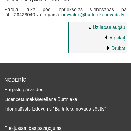
Pārējā laikā pēc iepriekšējas vienošanās pa
tālr.: 26436040 vai e-pastā:
buvvalde@burtniekunovads.lv
Uz lapas augšu
Atpakaļ
Drukāt
NODERĪGI
Pagastu pārvaldes
Licencētā makšķerēšana Burtniekā
Informatīvais izdevums "Burtnieku novada vēstis"
Piekļūstamības paziņojums