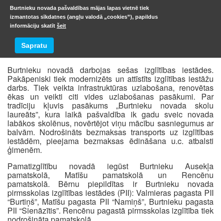
Burtnieku novada pašvaldības mājas lapas vietnē tiek
izmantotas sīkdatnes (angļu valodā „cookies”), papildus
informāciju skatīt
šeit
Izglītība
Sapratu
Burtnieku novadā darbojas sešas izglītības iestādes.
Pakāpeniski tiek modernizēts un attīstīts izglītības iestāžu
darbs. Tiek veikta infrastruktūras uzlabošana, renovētas
ēkas un veikti citi vides uzlabošanas pasākumi. Par
tradīciju kļuvis pasākums „Burtnieku novada skolu
laureāts”, kura laikā pašvaldība ik gadu sveic novada
labākos skolēnus, novērtējot viņu mācību sasniegumus ar
balvām. Nodrošināts bezmaksas transports uz izglītības
iestādēm, pieejama bezmaksas ēdināšana u.c. atbalsti
ģimenēm.
Pamatizglītību novadā iegūst Burtnieku Ausekļa
pamatskolā, Matīšu pamatskolā un Rencēnu
pamatskolā. Bērnu piepildītas ir Burtnieku novada
pirmsskolas izglītības iestādes (PII): Valmieras pagasta PII
“Burtiņš”, Matīšu pagasta PII “Namiņš”, Burtnieku pagasta
PII “Sienāzītis”. Rencēnu pagastā pirmsskolas izglītība tiek
nodrošināta pamatskolā.