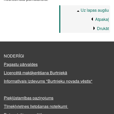
Uz lapas augšu
Atpakaļ
Drukāt
NODERĪGI
Pagastu pārvaldes
Licencētā makšķerēšana Burtniekā
Informatīvais izdevums "Burtnieku novada vēstis"
Piekļūstamības paziņojums
Tīmekļvietnes lietošanas noteikumi