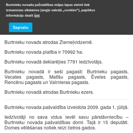
Burtnieku novada pašvaldības mājas lapas vietnē tiek
izmantotas sīkdatnes (angļu valodā „cookies”), papildus
informāciju skatīt
šeit
Viegli lasīt
Sapratu
Burtnieku novads atrodas Ziemeļvidzemē.
Burtnieku novada platība ir 70992 ha.
Burtnieku novadā deklarējies 7791 iedzīvotājs.
Burtnieku novadā ir seši pagasti: Burtnieku pagasts,
Vecates pagasts, Matīšu pagasts, Ēveles pagasts,
Rencēnu pagasts un Valmieras pagasts.
Burtnieku novadā atrodas Burtnieku ezers.
Burtnieku novada pašvaldība izveidota 2009. gada 1. jūlijā.
Iedzīvotāji no sava vidus ievēl savu pārstāvniecību –
Burtnieku novada pašvaldības domi. Tajā ir 15 deputāti.
Domes vēlēšanas notiek reizi četros gados.