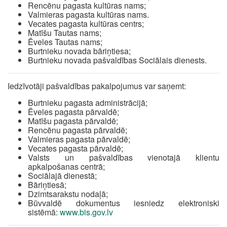
Rencēnu pagasta kultūras nams;
Valmieras pagasta kultūras nams.
Vecates pagasta kultūras centrs;
Matīšu Tautas nams;
Ēveles Tautas nams;
Burtnieku novada bāriņtiesa;
Burtnieku novada pašvaldības Sociālais dienests.
Iedzīvotāji pašvaldības pakalpojumus var saņemt:
Burtnieku pagasta administrācijā;
Ēveles pagasta pārvaldē;
Matīšu pagasta pārvaldē;
Rencēnu pagasta pārvaldē;
Valmieras pagasta pārvaldē;
Vecates pagasta pārvaldē;
Valsts un pašvaldības vienotajā klientu
apkalpošanas centrā;
Sociālajā dienestā;
Bāriņtiesā;
Dzimtsarakstu nodaļā;
Būvvaldē dokumentus iesniedz elektroniski
sistēmā:
www.bis.gov.lv