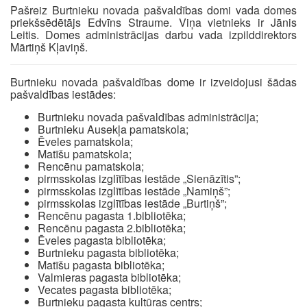
Pašreiz Burtnieku novada pašvaldības domi vada domes
priekšsēdētājs Edvīns Straume. Viņa vietnieks ir Jānis
Leitis. Domes administrācijas darbu vada izpilddirektors
Mārtiņš Kļaviņš.
Burtnieku novada pašvaldības dome ir izveidojusi šādas
pašvaldības iestādes:
Burtnieku novada pašvaldības administrācija;
Burtnieku Ausekļa pamatskola;
Ēveles pamatskola;
Matīšu pamatskola;
Rencēnu pamatskola;
pirmsskolas izglītības iestāde „Sienāzītis”;
pirmsskolas izglītības iestāde „Namiņš”;
pirmsskolas izglītības iestāde „Burtiņš”;
Rencēnu pagasta 1.bibliotēka;
Rencēnu pagasta 2.bibliotēka;
Ēveles pagasta bibliotēka;
Burtnieku pagasta bibliotēka;
Matīšu pagasta bibliotēka;
Valmieras pagasta bibliotēka;
Vecates pagasta bibliotēka;
Burtnieku pagasta kultūras centrs;