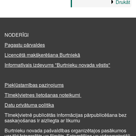
Drukāt
NODERĪGI
Pagastu pārvaldes
Licencētā makšķerēšana Burtniekā
Informatīvais izdevums "Burtnieku novada vēstis"
Piekļūstamības paziņojums
Tīmekļvietnes lietošanas noteikumi
Datu privātuma politika
Tīmekļvietnē publicētās informācijas pārpublicēšana bez
saskaņošanas ir aizliegta ar likumu
Burtnieku novada pašvaldības organizētajos pasākumos
var tikt fotografēts un filmēts. Fotogrāfijas un videomateriāli