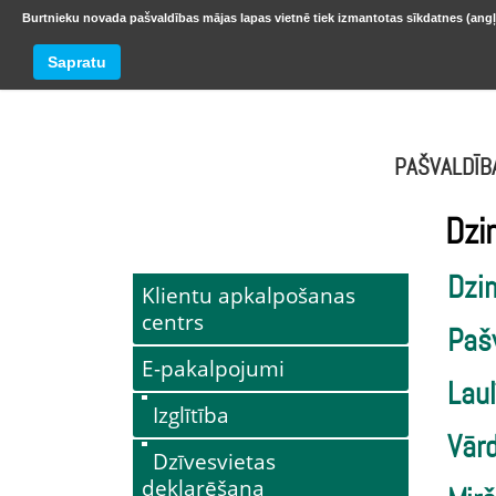
Burtnieku novada pašvaldības mājas lapas vietnē tiek izmantotas sīkdatnes (angļ
BURTNIEKU NOVADS
Trešdiena
Sapratu
oktobr
PAŠVALDĪB
Dzi
Dzi
Klientu apkalpošanas
centrs
Paš
E-pakalpojumi
Laul
Izglītība
Vārd
Dzīvesvietas
deklarēšana