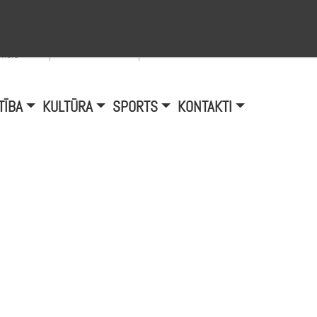
Viegli lasīt
A
burtu
zmērs
TĪBA
KULTŪRA
SPORTS
KONTAKTI