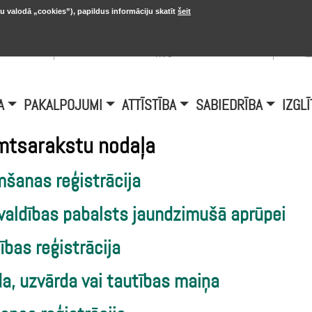
u valodā „cookies”), papildus informāciju skatīt
šeit
, 20.
A
Šobrīd Burtniekos:
+6.1℃, D vējš 6.5
is
m/s
i
A
PAKALPOJUMI
ATTĪSTĪBA
SABIEDRĪBA
IZGLĪ
mtsarakstu nodaļa
mšanas reģistrācija
valdības pabalsts jaundzimušā aprūpei
ības reģistrācija
a, uzvārda vai tautības maiņa