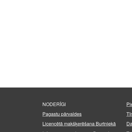
NODERĪGI
Pi
Pagastu pārvaldes
Tī
Licencētā makšķerēšana Burtniekā
Da