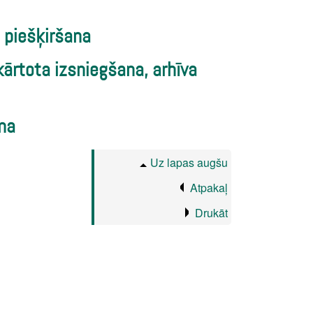
 piešķiršana
ārtota izsniegšana, arhīva
ana
Uz lapas augšu
Atpakaļ
Drukāt