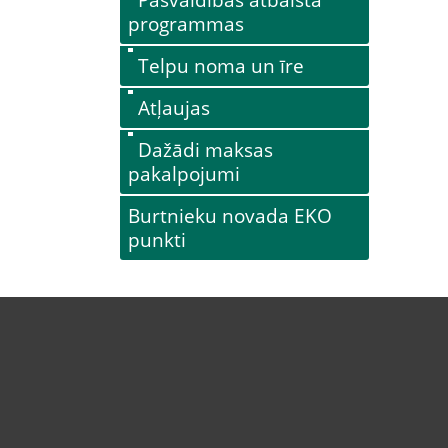
programmas
Telpu noma un īre
Atļaujas
Dažādi maksas
pakalpojumi
Burtnieku novada EKO
punkti