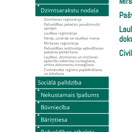
Mirš
Dzimtsarakstu nodaļa
Paš
Dzimšanas reģistrācija
Pašvaldības pabalsts jaundzimušā
aprūpei
Laul
Laulības reģistrācija
dok
Vārda, uzvārda vai tautības maiņa
Miršanas reģistrācija
Pašvaldības iedzīvotāja apbedīšanas
pabalsta piešķiršana
Civi
Laulības, dzimšanas un miršanas
apliecību atkārtota izsniegšana,
arhīva dokumentu izsniegšana
Civilstāvokļa reģistru papildināšana
un labošana
Sociālā palīdzība
Nekustamais īpašums
Būvniecība
Bāriņtiesa
Pašvaldības atbalsta