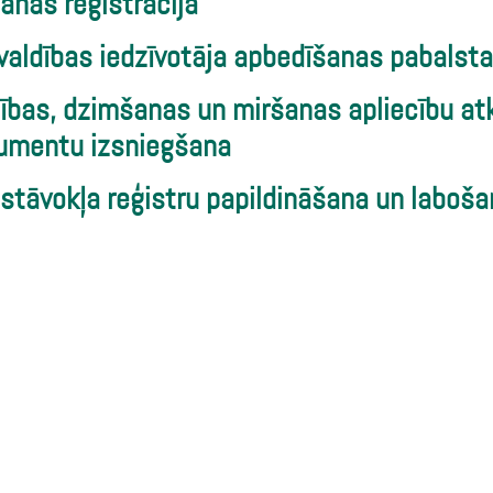
anas reģistrācija
valdības iedzīvotāja apbedīšanas pabalsta
ības, dzimšanas un miršanas apliecību atk
umentu izsniegšana
lstāvokļa reģistru papildināšana un laboš