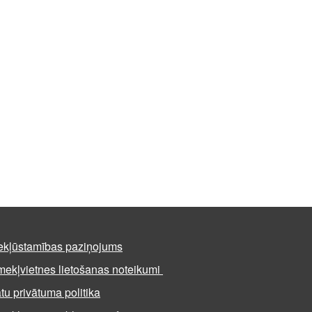
ekļūstamības paziņojums
mekļvietnes lietošanas noteikumi
tu privātuma politika