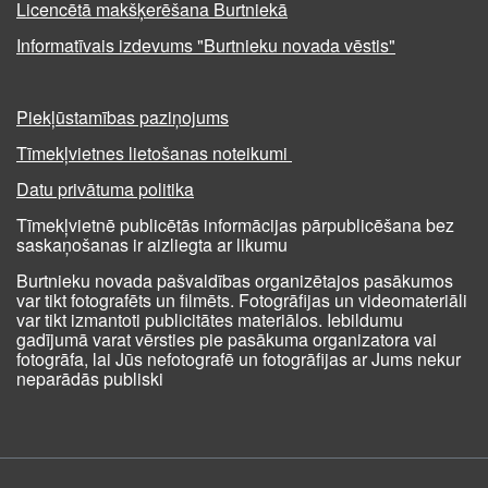
Licencētā makšķerēšana Burtniekā
Informatīvais izdevums "Burtnieku novada vēstis"
Piekļūstamības paziņojums
Tīmekļvietnes lietošanas noteikumi
Datu privātuma politika
Tīmekļvietnē publicētās informācijas pārpublicēšana bez
saskaņošanas ir aizliegta ar likumu
Burtnieku novada pašvaldības organizētajos pasākumos
var tikt fotografēts un filmēts. Fotogrāfijas un videomateriāli
var tikt izmantoti publicitātes materiālos. Iebildumu
gadījumā varat vērsties pie pasākuma organizatora vai
fotogrāfa, lai Jūs nefotografē un fotogrāfijas ar Jums nekur
neparādās publiski