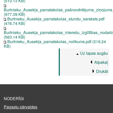
(510.13 KB)
Burtnieku_Ausekļa_pamatskolas_pašnovērtējuma_ziņojums
(977.39 KB)
Burtnieku_Ausekļa_pamatskolas_stundu_saraksts.pdf
(476.74 KB)
Burtnieku_Ausekļa_pamatskolas_interešu_izglītības_nodarb
(563.14 KB)
Burtnieku_Ausekļa_pamatskolas_nolikums.pdf (319.24
KB)
Uz lapas augšu
Atpakaļ
Drukāt
NODERĪGI
Pagastu pārvaldes