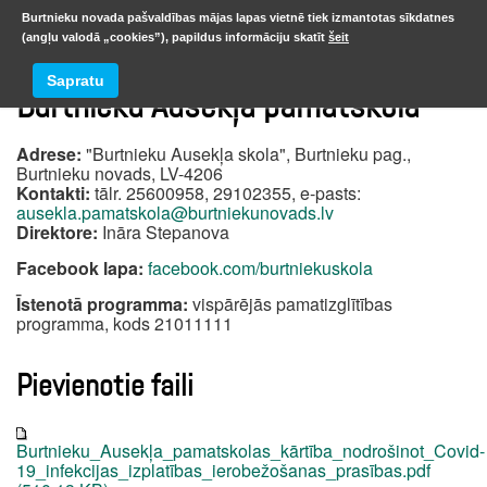
Burtnieku novada pašvaldības mājas lapas vietnē tiek izmantotas sīkdatnes
(angļu valodā „cookies”), papildus informāciju skatīt
šeit
Sapratu
Burtnieku Ausekļa pamatskola
Adrese:
"Burtnieku Ausekļa skola", Burtnieku pag.,
Burtnieku novads, LV-4206
Kontakti:
tālr. 25600958, 29102355, e-pasts:
ausekla.pamatskola@burtniekunovads.lv
Direktore:
Ināra Stepanova
Facebook lapa:
facebook.com/burtniekuskola
Īstenotā programma:
vispārējās pamatizglītības
programma, kods 21011111
Pievienotie faili
Burtnieku_Ausekļa_pamatskolas_kārtība_nodrošinot_Covid-
19_infekcijas_izplatības_ierobežošanas_prasības.pdf