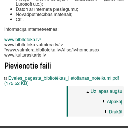
Lurosoft u.c.);
Datori ar interneta pieslēgumu;
Novadpētniecības materiāli;
Citi.
Informācija internetvietnēs:
www.biblioteka.lv/
www.biblioteka.valmiera.lv/lv
*www.valmiera.biblioteka.lv/Alise/lv/home.aspx
www.kulturaskarte.lv
Pievienotie faili
Ēveles_pagasta_bibliotēkas_lietošanas_noteikumi.pdf
(175.52 KB)
Uz lapas augšu
Atpakaļ
Drukāt