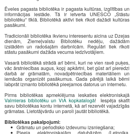
Ēveles pagasta bibliotēka ir pagasta kultūras, izglītības un
informācijas iestāde. Tā ir ietverta UNESCO „Stāstu
bibliotēku” tīklā. Bibliotēkā aktīvi tiek rīkoti dažādi kultūras
pasākumi.
Tradicionāli bibliotēka ikvienu interesentu aicina uz Dzejas
dienām, Ziemeļvalstu Bibliotēku nedēļu, dažādām
izstādēm un radošajām darbnīcām. Regulāri tiek rīkoti
stāstu pasākumi dažāda vecuma iedzīvotājiem.
Vasarā bibliotēkā strādā arī bērni, kuri ne vien ravē puķes,
vāc ārstniecības augus, kopj apkārtni, bet gūst arī pieredzi
darbā ar grāmatām, novadpētniecības materiāliem un
iemācās organizēt pasākumus. Gada pārējā laikā bērni
labprāt izmanto bibliotēkā pieejamos datorus un internetu.
Pirms bibliotēkas apmeklējuma ieskaties elektroniskajā
Valmieras bibliotēku un ViA kopkatalogā
! Iespēja skatīt
savu bibliotēkas kontu internetā, kā arī rezervēt vajadzīgās
grāmatas. Lietotājvārdu un paroli jautāt bibliotēkā.
Bibliotēkas pakalpojumi:
Grāmatu un periodisko izdevumu izsniegšana;
Pieeja elektroniskajām datubāzēm (Letonika,