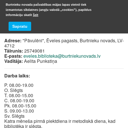
Burtnieku novada pašvaldības mājas lapas vietnē tiek
izmantotas sīkdatnes (angļu valodā „cookies”), papildus
informāciju skatīt
šeit
Ēveles pagasta bibliotēka
Sapratu
Adrese:
"Pāvulēni", Ēveles pagasts, Burtnieku novads, LV-
4712
Tālrunis:
25749081
E-pasts:
eveles.biblioteka@burtniekunovads.lv
Vadītāja:
Aelita Punkstiņa
Darba laiks:
P. 08.00-19.00
O. Slēgts
T. 08.00-15.00
C. 08.00-19.00
Pk. 08.00-15.00
S. 09.00-13.00
Sv. Slēgts
Katra mēneša pirmā piektdiena ir metodiskā diena, kad
bibliotēka ir slēgta.