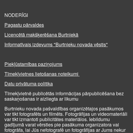
NODERĪGI
Pagastu pārvaldes
Licencētā makšķerēšana Burtniekā
Informatīvais izdevums "Burtnieku novada vēstis"
Piekļūstamības paziņojums
Tīmekļvietnes lietošanas noteikumi
Datu privātuma politika
Tīmekļvietnē publicētās informācijas pārpublicēšana bez
saskaņošanas ir aizliegta ar likumu
Burtnieku novada pašvaldības organizētajos pasākumos
var tikt fotografēts un filmēts. Fotogrāfijas un videomateriāli
var tikt izmantoti publicitātes materiālos. Iebildumu
gadījumā varat vērsties pie pasākuma organizatora vai
fotogrāfa, lai Jūs nefotografē un fotogrāfijas ar Jums nekur