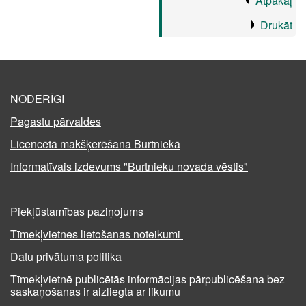
Atpakaļ
Drukāt
NODERĪGI
Pagastu pārvaldes
Licencētā makšķerēšana Burtniekā
Informatīvais izdevums "Burtnieku novada vēstis"
Piekļūstamības paziņojums
Tīmekļvietnes lietošanas noteikumi
Datu privātuma politika
Tīmekļvietnē publicētās informācijas pārpublicēšana bez
saskaņošanas ir aizliegta ar likumu