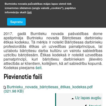
Burtnieku novada pašvaldības mājas lapas vietnē tiek
izmantotas sīkdatnes (angļu valodā „cookies”), papildus
informāciju skatīt
šeit
Ētikas kodekss
Sapratu
2017. gadā Burntieku novada pašvaldības dome
apstiprināja Burtnieku novada Bāriņtiesas darbinieku
ētikas kodeksu. Tā mērķis ir noteikt Bāriņtiesas darbinieku
profesionālās ētikas un uzvedības pamatprincipus, lai
uzlabotu bāriņtiesu darba kultūru un vairotu sabiedrības
uzticību bāriņtiesām. Ētikas kodeksā ir noteikti uzvedības
pamatprincipi, kuri bāriņtiesu darbiniekam jāievēro
attiecībās ar klientiem, kolēģiem, kā arī sabiedrību kopumā.
Kodekss pieejams
šeit
.
Pievienotie faili
Burtnieku_novada_bāriņtiesas_ētikas_kodekss.pdf
(321.98 KB)
Uz lapas augšu