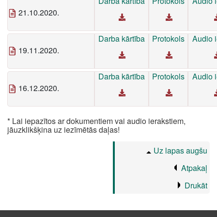
Darba kārtība
Protokols
Audio i
21.10.2020.
Darba kārtība
Protokols
Audio i
19.11.2020.
Darba kārtība
Protokols
Audio i
16.12.2020.
* Lai iepazītos ar dokumentiem vai audio ierakstiem,
jāuzklikšķina uz iezīmētās daļas!
Uz lapas augšu
Atpakaļ
Drukāt