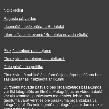
NODERĪGI
Pagastu pārvaldes
Licencētā makšķerēšana Burtniekā
Informatīvais izdevums "Burtnieku novada vēstis"
Piekļūstamības paziņojums
Tīmekļvietnes lietošanas noteikumi
Datu privātuma politika
Tīmekļvietnē publicētās informācijas pārpublicēšana bez
saskaņošanas ir aizliegta ar likumu
Burtnieku novada pašvaldības organizētajos pasākumos
var tikt fotografēts un filmēts. Fotogrāfijas un videomateriāli
var tikt izmantoti publicitātes materiālos. Iebildumu
gadījumā varat vērsties pie pasākuma organizatora vai
fotogrāfa, lai Jūs nefotografē un fotogrāfijas ar Jums nekur
neparādās publiski