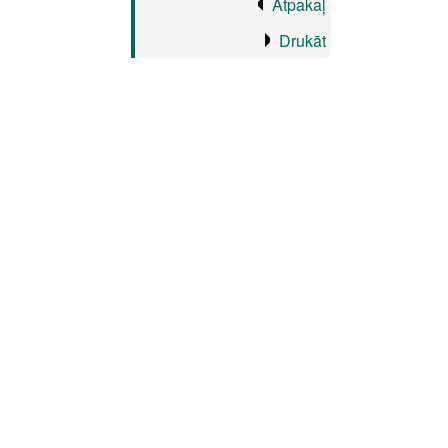
Atpakaļ
Drukāt