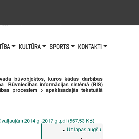
Viegli lasīt
A
burtu
zmērs
TĪBA
KULTŪRA
SPORTS
KONTAKTI
ovada būvobjektos, kuros kādas darbības
ma Būvniecības informācijas sistēmā (BIS)
ības procesiem > apakšsadaļās tekstuālā
ūvatļaujām 2014.g.-2017.g..pdf (567.53 KB)
Uz lapas augšu