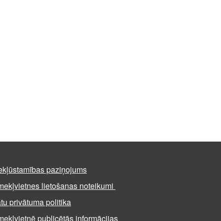
ekļūstamības paziņojums
mekļvietnes lietošanas noteikumi
tu privātuma politika
mekļvietnē publicētās informācijas