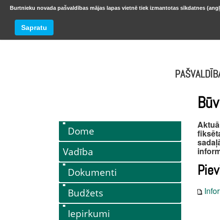
Burtnieku novada pašvaldības mājas lapas vietnē tiek izmantotas sīkdatnes (angļ
BURTNIEKU NOVADS
Trešdiena
Sapratu
oktobr
PAŠVALDĪB
Būv
Aktuā
Dome
fiksē
sadaļ
Vadība
inform
Piev
Dokumenti
Info
Budžets
Iepirkumi