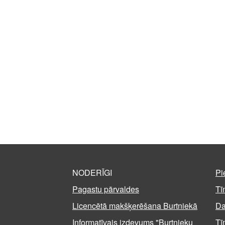
NODERĪGI
Pi
Pagastu pārvaldes
Tī
Licencētā makšķerēšana Burtniekā
Da
Informatīvais izdevums "Burtnieku
Tī