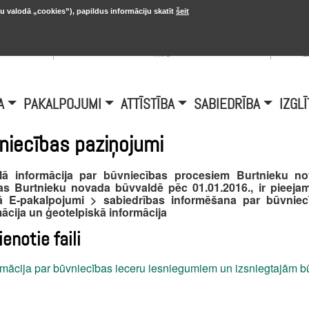
u valodā „cookies”), papildus informāciju skatīt
šeit
, 20.
A
Šobrīd Burtniekos:
+6.1℃, D vējš 6.5
is
m/s
i
A
PAKALPOJUMI
ATTĪSTĪBA
SABIEDRĪBA
IZGLĪ
niecības paziņojumi
lā informācija par būvniecības procesiem Burtnieku n
tas Burtnieku novada būvvaldē pēc 01.01.2016., ir pieeja
ā E-pakalpojumi > sabiedrības informēšana par būvniec
ācija un ģeotelpiskā informācija ​
ienotie faili
rmācija par būvniecības ieceru iesniegumiem un izsniegtajām b