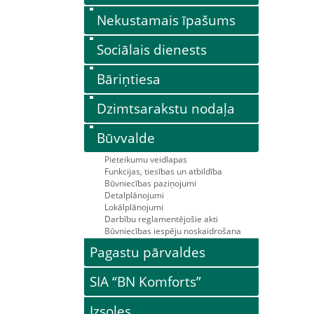
Nekustamais īpašums
Sociālais dienests
Bāriņtiesa
Dzimtsarakstu nodaļa
Būvvalde
Pieteikumu veidlapas
Funkcijas, tiesības un atbildība
Būvniecības paziņojumi
Detalplānojumi
Lokālplānojumi
Darbību reglamentējošie akti
Būvniecības iespēju noskaidrošana
Pagastu pārvaldes
SIA “BN Komforts”
Izsoles