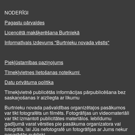
NODERĪGI
Pagastu pārvaldes
Licencētā makšķerēšana Burtniekā
Informatīvais izdevums "Burtnieku novada vēstis"
Piekļūstamības paziņojums
Tīmekļvietnes lietošanas noteikumi
Datu privātuma politika
Tīmekļvietnē publicētās informācijas pārpublicēšana bez
saskaņošanas ir aizliegta ar likumu
Burtnieku novada pašvaldības organizētajos pasākumos
var tikt fotografēts un filmēts. Fotogrāfijas un videomateriāli
var tikt izmantoti publicitātes materiālos. Iebildumu
gadījumā varat vērsties pie pasākuma organizatora vai
fotogrāfa, lai Jūs nefotografē un fotogrāfijas ar Jums nekur
neparādās publiski