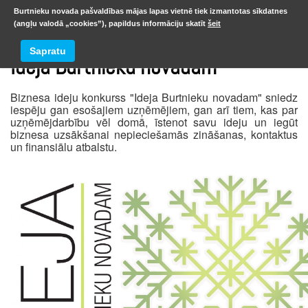
Burtnieku novada pašvaldības mājas lapas vietnē tiek izmantotas sīkdatnes
(angļu valodā „cookies”), papildus informāciju skatīt
šeit
Sapratu
Ideja Burtnieku novadam
Biznesa ideju konkurss "Ideja Burtnieku novadam" sniedz
iespēju gan esošajiem uzņēmējiem, gan arī tiem, kas par
uzņēmējdarbību vēl domā, īstenot savu ideju un iegūt
biznesa uzsākšanai nepieciešamās zināšanas, kontaktus
un finansiālu atbalstu.