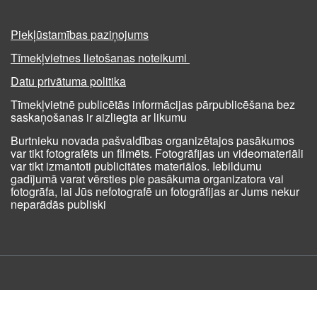
Piekļūstamības paziņojums
Tīmekļvietnes lietošanas noteikumi
Datu privātuma politika
Tīmekļvietnē publicētās informācijas pārpublicēšana bez
saskaņošanas ir aizliegta ar likumu
Burtnieku novada pašvaldības organizētajos pasākumos
var tikt fotografēts un filmēts. Fotogrāfijas un videomateriāli
var tikt izmantoti publicitātes materiālos. Iebildumu
gadījumā varat vērsties pie pasākuma organizatora vai
fotogrāfa, lai Jūs nefotografē un fotogrāfijas ar Jums nekur
neparādās publiski