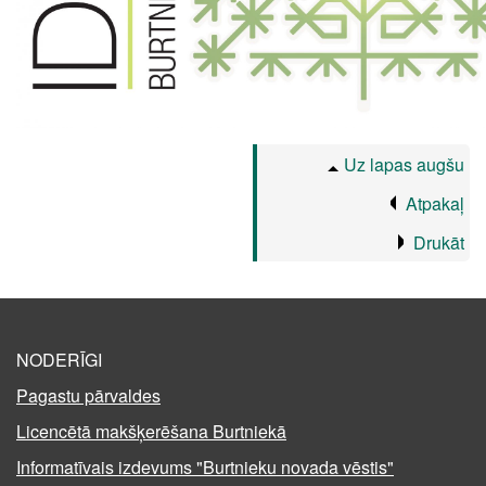
Uz lapas augšu
Atpakaļ
Drukāt
NODERĪGI
Pagastu pārvaldes
Licencētā makšķerēšana Burtniekā
Informatīvais izdevums "Burtnieku novada vēstis"